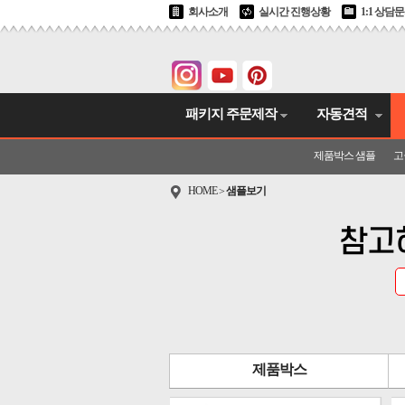
회사소개
실시간 진행상황
1:1 상담
패키지 주문제작
자동견적
제품박스 샘플
고
HOME
샘플보기
>
참고
제품박스