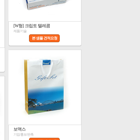
[W형] 크립토 텔레콤
제품/기술
본 샘플 견적요청
보맥스
기업/홍보/판촉