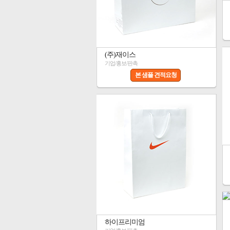
(주)재이스
기업/홍보/판촉
본 샘플 견적요청
하이프리미엄