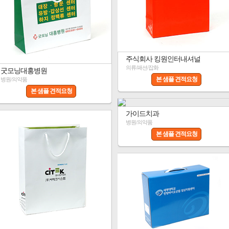
주식회사 킹원인터내셔널
의류/패션/잡화
굿모닝대홍병원
본 샘플 견적요청
병원/의약품
본 샘플 견적요청
가이드치과
병원/의약품
본 샘플 견적요청