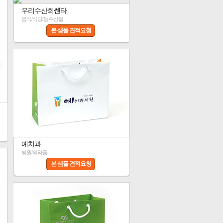
우리수산회쎈타
음식/식당/농수산물
본 샘플 견적요청
예치과
병원/의약품
본 샘플 견적요청