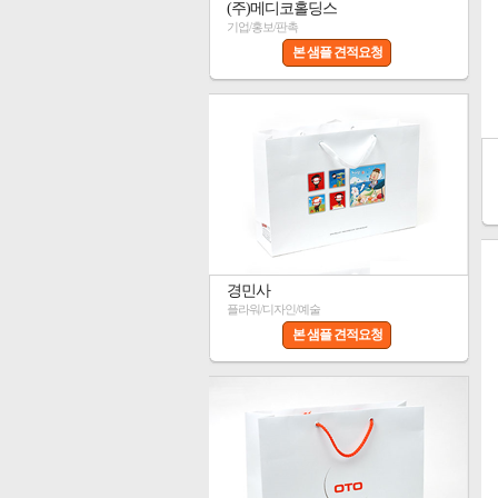
(주)메디코홀딩스
기업/홍보/판촉
본 샘플 견적요청
경민사
플라워/디자인/예술
본 샘플 견적요청