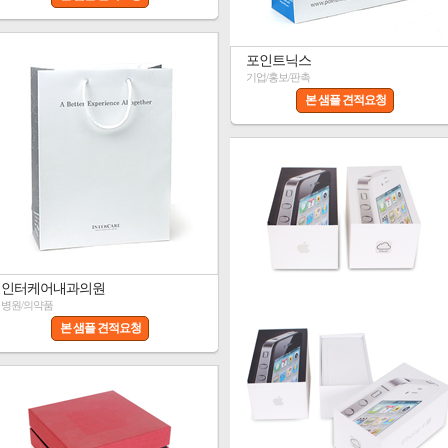
포인트닉스
기업/홍보/판촉
본 샘플 견적요청
인터케어내과의원
병원/의약품
본 샘플 견적요청