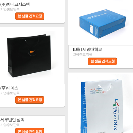
(주)씨테크시스템
기업/홍보/판촉
본 샘플 견적요청
[B형] 세명대학교
교육/학교/학원
본 샘플 견적요청
(주)재이스
기업/홍보/판촉
본 샘플 견적요청
세무법인 삼익
기업/홍보/판촉
본 샘플 견적요청