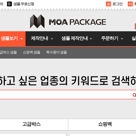
문의
샘플 무료신청
로그인
샘플보기
제작안내
샘플 제작안내
주문하기
실
급박스 샘플
쇼핑백 샘플
특수종이 샘플
하고 싶은 업종의 키워드로 검색
고급박스
쇼핑백