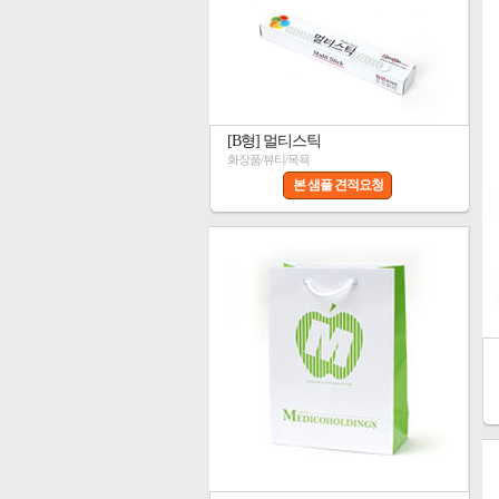
[B형] 멀티스틱
화장품/뷰티/목욕
본 샘플 견적요청