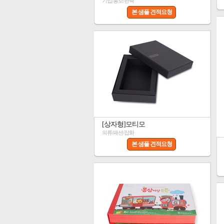
기업/홍보/판촉
본 샘플 견적요청
[상자형]모티모
의류/패션/잡화
본 샘플 견적요청