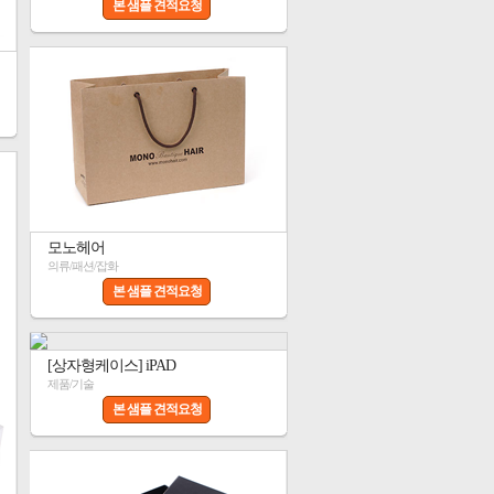
본 샘플 견적요청
모노헤어
의류/패션/잡화
본 샘플 견적요청
[상자형케이스] iPAD
제품/기술
본 샘플 견적요청