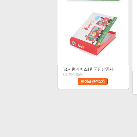
[표지형케이스] 한국인삼공사
건강/케어/헬스
본 샘플 견적요청