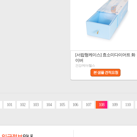
[서랍형케이스] 효소미다이어트 화
이버
건강/케어/헬스
본 샘플 견적요청
101
102
103
104
105
106
107
108
109
110
입금정보
안내