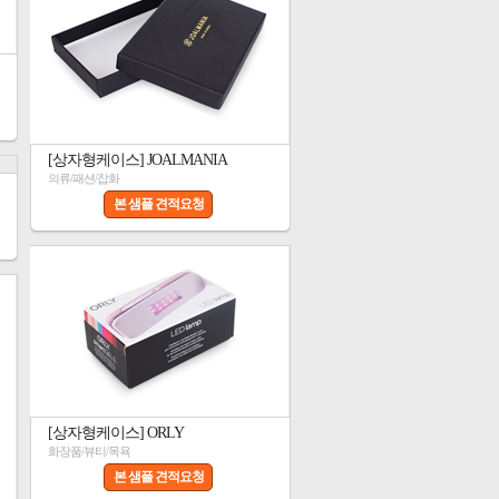
[상자형케이스] JOALMANIA
의류/패션/잡화
본 샘플 견적요청
[상자형케이스] ORLY
화장품/뷰티/목욕
본 샘플 견적요청