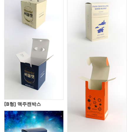
[B형] 맥주캔박스