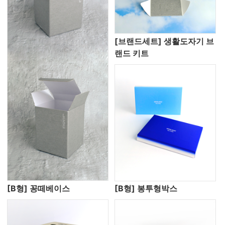
[브랜드세트] 생활도자기 브
랜드 키트
[B형] 꽁떼베이스
[B형] 봉투형박스