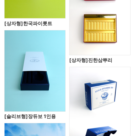
[상자형]한국파이롯트
[상자형]진한삼뿌리
[슬리브형]장듀보 1인용