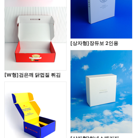
[상자형]장듀보 2인용
[W형]검은깨 닭껍질 튀김