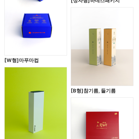
[상자형]하네스패키지
[W형]마푸마컵
[B형]참기름, 들기름