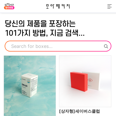
모아패키지
메
당신의 제품을 포장하는
101가지 방법, 지금 검색...
검색
[상자형]세이버스클럽