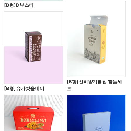
[B형]D부스터
[B형]신비얄기름집 참들세
[B형]슈가컷올데이
트