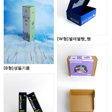
[W형]별애별빵_빵
[B형]생들기름