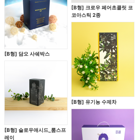
[B형] 크로우 페어초콜릿 코
코아스틱 2종
[B형] 담오 사쉐박스
[B형] 유기농 수제차
[B형] 슬로우애시드_룸스프
레이