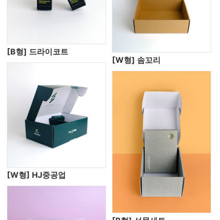
[B형] 드라이코트
[W형] 솜꼬리
[W형] HJ중공업