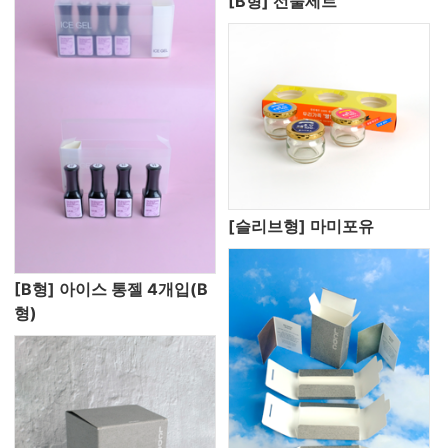
[B형] 선물세트
[슬리브형] 마미포유
[B형] 아이스 통젤 4개입(B
형)