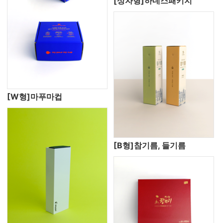
[상자형]하네스패키지
[W형]마푸마컵
[B형]참기름, 들기름