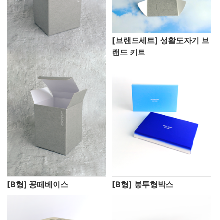
[브랜드세트] 생활도자기 브
랜드 키트
[B형] 꽁떼베이스
[B형] 봉투형박스