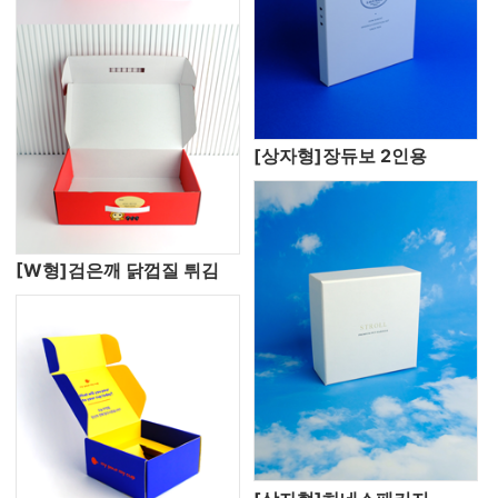
[상자형]장듀보 2인용
[W형]검은깨 닭껍질 튀김