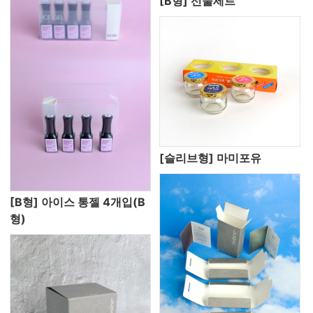
[B형] 선물세트
[슬리브형] 마미포유
[B형] 아이스 통젤 4개입(B
형)