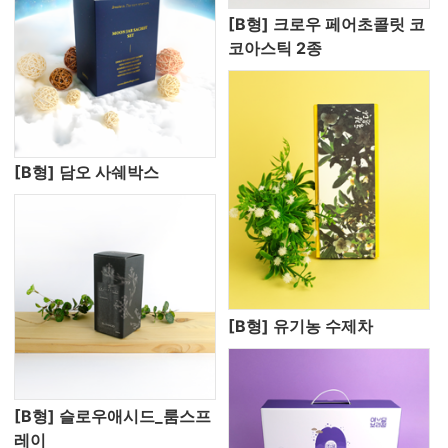
[B형] 크로우 페어초콜릿 코
코아스틱 2종
[B형] 담오 사쉐박스
[B형] 유기농 수제차
[B형] 슬로우애시드_룸스프
레이