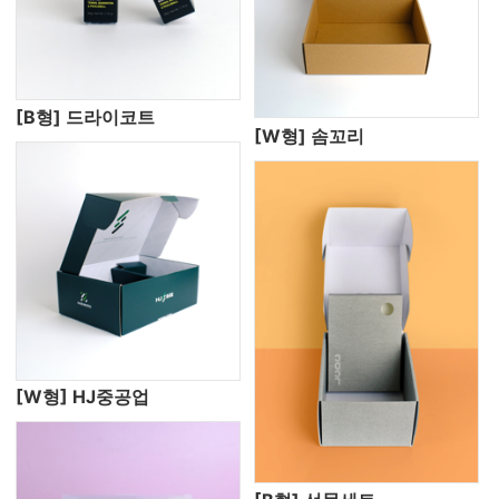
[B형] 드라이코트
[W형] 솜꼬리
[W형] HJ중공업