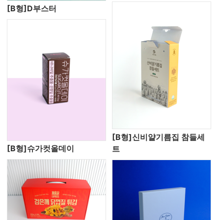
[B형]D부스터
[B형]신비얄기름집 참들세
[B형]슈가컷올데이
트