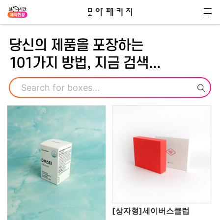
모아패키지
메
당신의 제품을 포장하는
101가지 방법, 지금 검색...
검색
[상자형]세이버스클럽