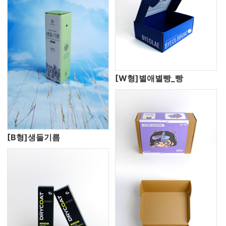
[W형]별애별빵_빵
[B형]생들기름