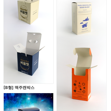
[B형] 맥주캔박스