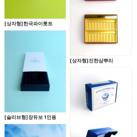
[상자형]한국파이롯트
[상자형]진한삼뿌리
[슬리브형]장듀보 1인용