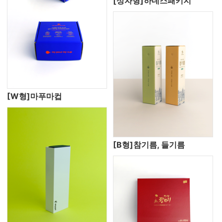
[상자형]하네스패키지
[W형]마푸마컵
[B형]참기름, 들기름