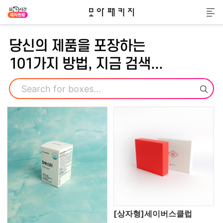
모아패키지
메
당신의 제품을 포장하는
101가지 방법, 지금 검색...
검색
[상자형]세이버스클럽