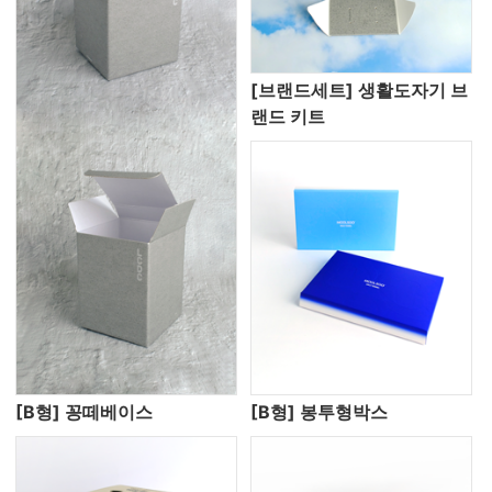
[브랜드세트] 생활도자기 브
랜드 키트
[B형] 꽁떼베이스
[B형] 봉투형박스