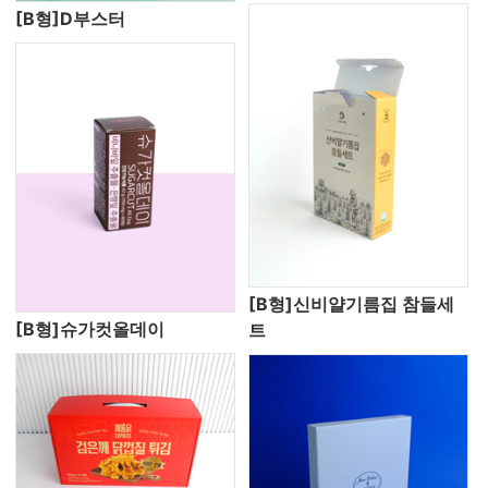
[B형]D부스터
[B형]신비얄기름집 참들세
[B형]슈가컷올데이
트