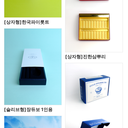
[상자형]한국파이롯트
[상자형]진한삼뿌리
[슬리브형]장듀보 1인용