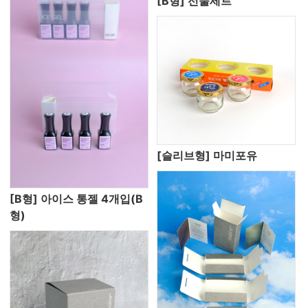
[B형] 선물세트
[슬리브형] 마미포유
[B형] 아이스 통젤 4개입(B
형)