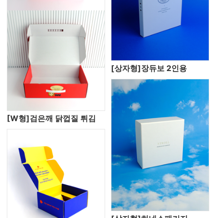
[상자형]장듀보 2인용
[W형]검은깨 닭껍질 튀김