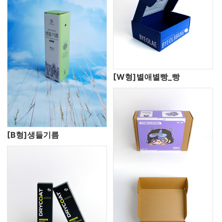
[W형]별애별빵_빵
[B형]생들기름