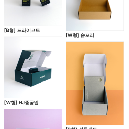
[B형] 드라이코트
[W형] 솜꼬리
[W형] HJ중공업