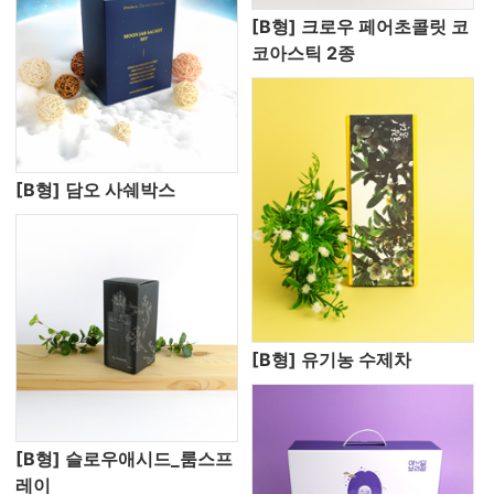
[B형] 크로우 페어초콜릿 코
코아스틱 2종
[B형] 담오 사쉐박스
[B형] 유기농 수제차
[B형] 슬로우애시드_룸스프
레이