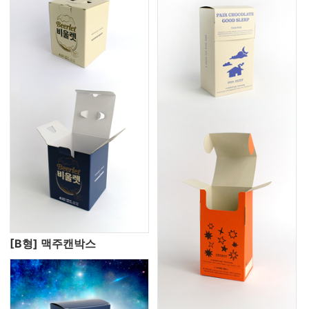
[B형] 맥주캔박스