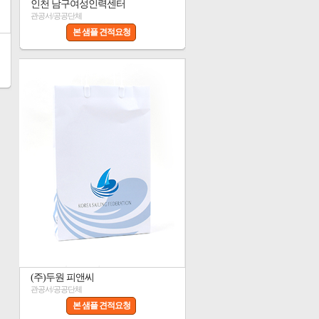
인천 남구여성인력센터
관공서/공공단체
본 샘플 견적요청
(주)두원 피앤씨
관공서/공공단체
본 샘플 견적요청