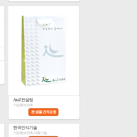
AtoZ컨설팅
기업/홍보/판촉
본 샘플 견적요청
한국인식기술
기업/홍보/판촉, 제품/기술