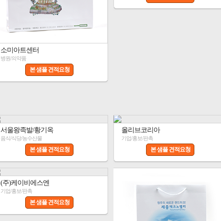
소미아트센터
병원/의약품
본 샘플 견적요청
서울왕족발/황기옥
올리브코리아
음식/식당/농수산물
기업/홍보/판촉
본 샘플 견적요청
본 샘플 견적요청
(주)케이비에스엔
기업/홍보/판촉
본 샘플 견적요청