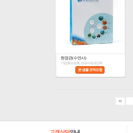
현영관(수연사)
기업/홍보/판촉, 관공서/공공단체
본 샘플 견적요청
고객상담
안내