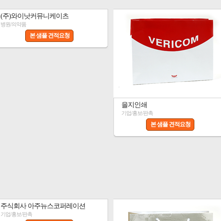
(주)와이낫커뮤니케이츠
병원/의약품
본 샘플 견적요청
을지인쇄
기업/홍보/판촉
본 샘플 견적요청
주식회사 아주뉴스코퍼레이션
기업/홍보/판촉