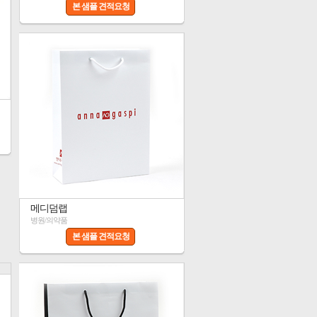
본 샘플 견적요청
메디덤랩
병원/의약품
본 샘플 견적요청