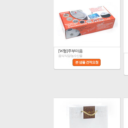
[W형]주부마음
음식/식당/농수산물
본 샘플 견적요청