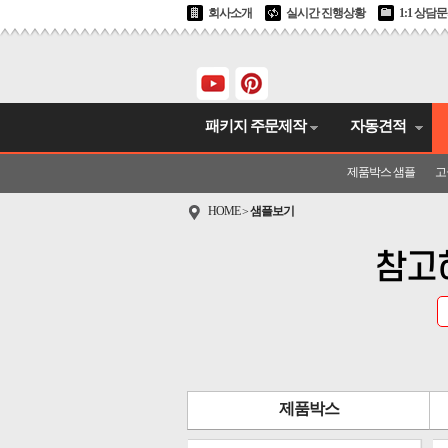
회사소개
실시간 진행상황
1:1 상담
패키지 주문제작
자동견적
제품박스 샘플
고
HOME
샘플보기
>
참고
제품박스