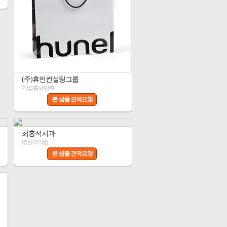
(주)휴먼컨설팅그룹
기업/홍보/판촉
본 샘플 견적요청
최홍석치과
병원/의약품
본 샘플 견적요청