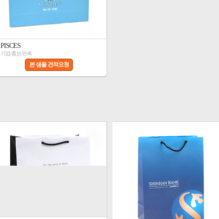
PISCES
기업/홍보/판촉
본 샘플 견적요청