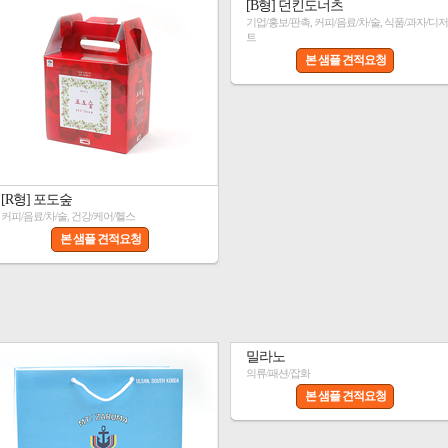
[B형] 던킨도너츠
기업/홍보/판촉, 커피/음료/차/술, 식품/과자/디저
트
본 샘플 견적요청
[R형] 포도숲
커피/음료/차/술, 건강/케어/헬스
본 샘플 견적요청
밀라노
의류/패션/잡화
본 샘플 견적요청