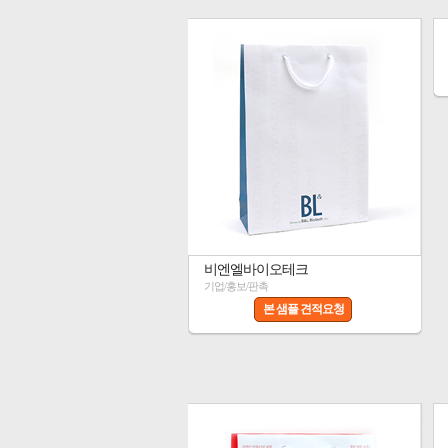
비엔엘바이오테크
기업/홍보/판촉
본 샘플 견적요청