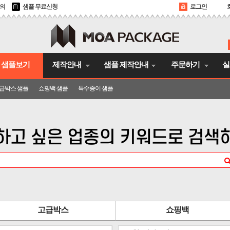
문의
샘플 무료신청
로그인
샘플보기
제작안내
샘플 제작안내
주문하기
실
급박스 샘플
쇼핑백 샘플
특수종이 샘플
하고 싶은 업종의 키워드로 검색
고급박스
쇼핑백