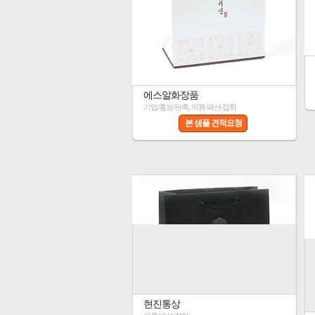
에스알화장품
기업/홍보/판촉, 의류/패션/잡화
본 샘플 견적요청
현진통상