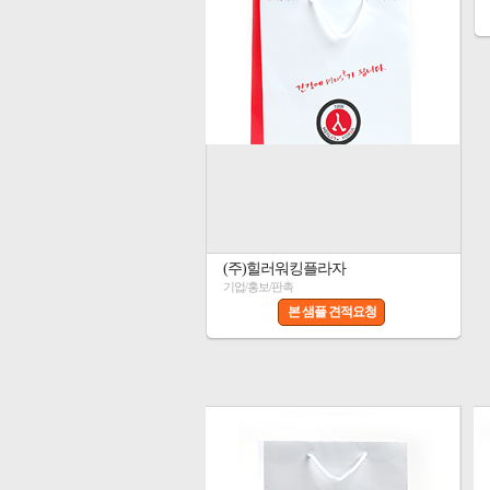
(주)힐러워킹플라자
기업/홍보/판촉
본 샘플 견적요청