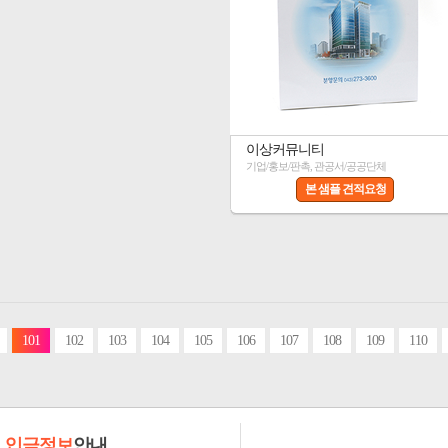
이상커뮤니티
기업/홍보/판촉, 관공서/공공단체
본 샘플 견적요청
101
102
103
104
105
106
107
108
109
110
입금정보
안내