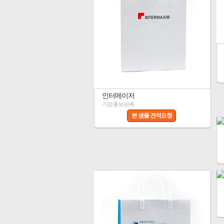
인터메이저
기업/홍보/판촉
본 샘플 견적요청