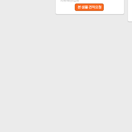
의류/패션/잡화
본 샘플 견적요청