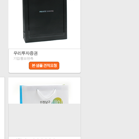
우리투자증권
기업/홍보/판촉
본 샘플 견적요청