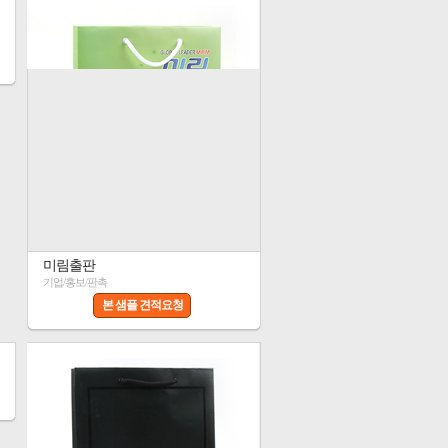
미림출판
기업/홍보/판촉
본 샘플 견적요청