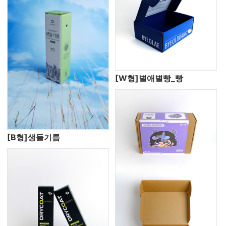
[W형]별애별빵_빵
[B형]생들기름