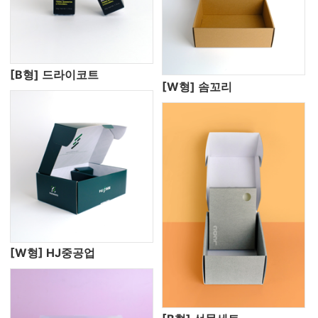
[B형] 드라이코트
[W형] 솜꼬리
[W형] HJ중공업