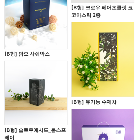
[B형] 크로우 페어초콜릿 코
코아스틱 2종
[B형] 담오 사쉐박스
[B형] 유기농 수제차
[B형] 슬로우애시드_룸스프
레이