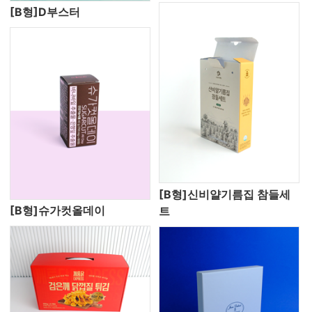
[B형]D부스터
[B형]신비얄기름집 참들세
[B형]슈가컷올데이
트