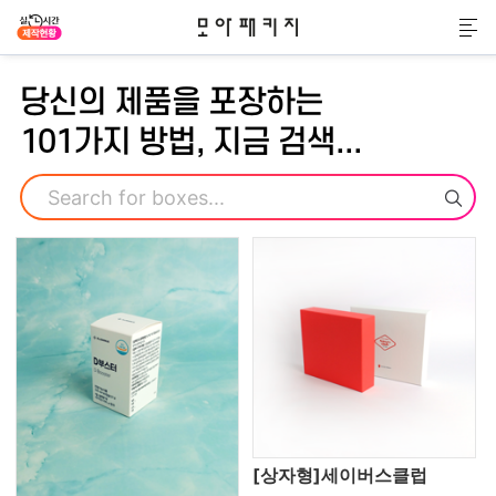
모아패키지
메
당신의 제품을 포장하는
101가지 방법, 지금 검색...
검색
[상자형]세이버스클럽