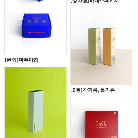
[상자형]하네스패키지
[W형]마푸마컵
[B형]참기름, 들기름