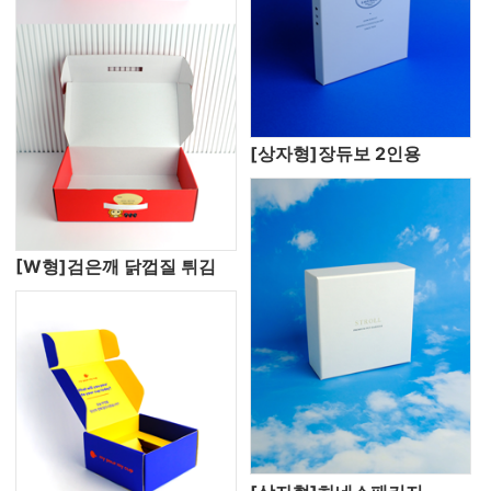
[상자형]장듀보 2인용
[W형]검은깨 닭껍질 튀김