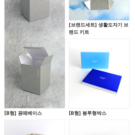
[브랜드세트] 생활도자기 브
랜드 키트
[B형] 꽁떼베이스
[B형] 봉투형박스