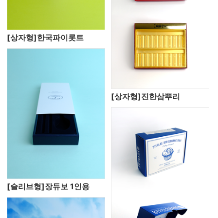
[상자형]한국파이롯트
[상자형]진한삼뿌리
[슬리브형]장듀보 1인용