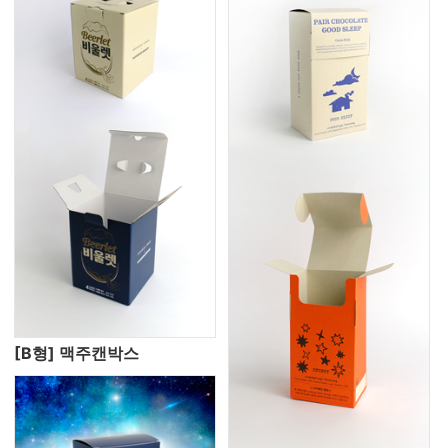
[B형] 맥주캔박스