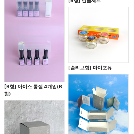
[B형] 선물세트
[슬리브형] 마미포유
[B형] 아이스 통젤 4개입(B
형)