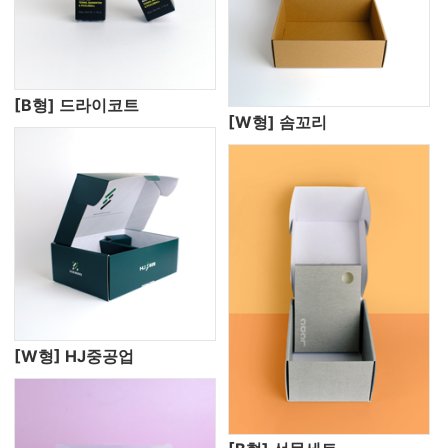
[B형] 드라이코트
[W형] 솜꼬리
[W형] HJ중공업