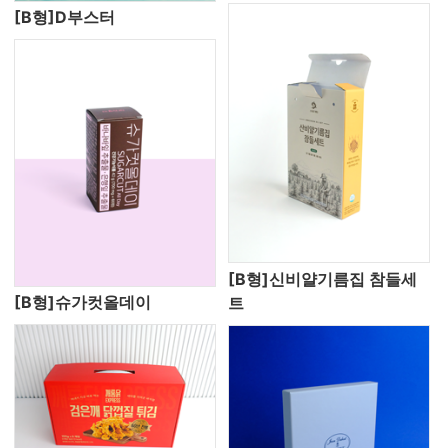
[B형]D부스터
[B형]신비얄기름집 참들세
[B형]슈가컷올데이
트