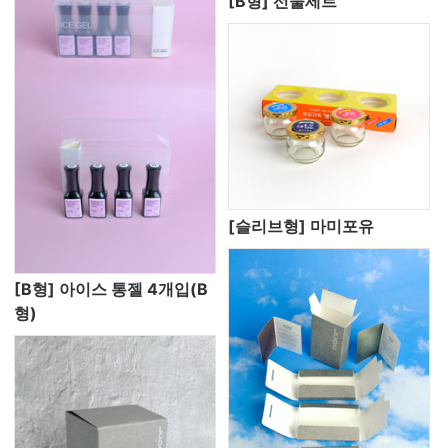
[B형] 선물세트
[슬리브형] 마미포유
[B형] 아이스 통젤 4개입(B
형)