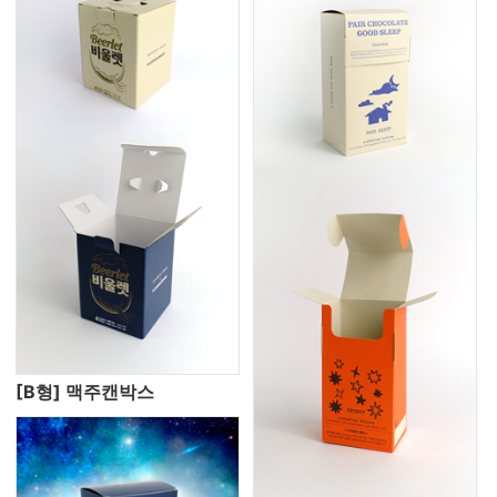
[B형] 맥주캔박스