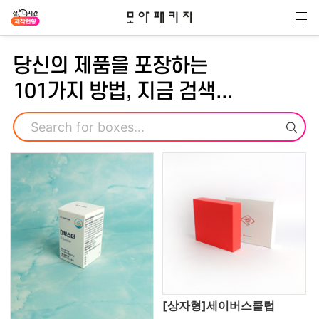
모아패키지
메
당신의 제품을 포장하는
101가지 방법, 지금 검색...
검색
[상자형]세이버스클럽