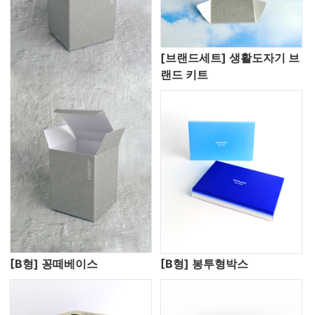
[브랜드세트] 생활도자기 브
랜드 키트
[B형] 꽁떼베이스
[B형] 봉투형박스