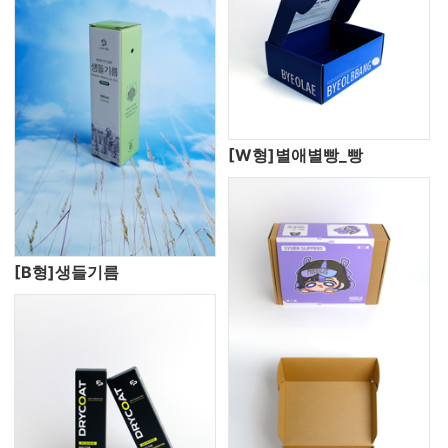
[W형]별애별빵_빵
[B형]생들기름