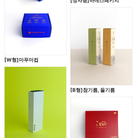
[상자형]하네스패키지
[W형]마푸마컵
[B형]참기름, 들기름