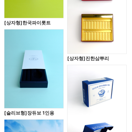
[상자형]한국파이롯트
[상자형]진한삼뿌리
[슬리브형]장듀보 1인용