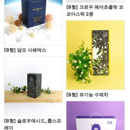
[B형] 크로우 페어초콜릿 코
코아스틱 2종
[B형] 담오 사쉐박스
[B형] 유기농 수제차
[B형] 슬로우애시드_룸스프
레이