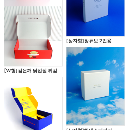
[상자형]장듀보 2인용
[W형]검은깨 닭껍질 튀김