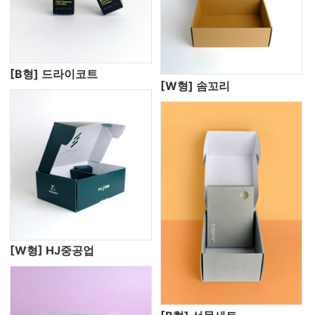
[B형] 드라이코트
[W형] 솜꼬리
[W형] HJ중공업