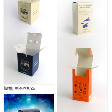
[B형] 맥주캔박스