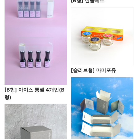
[B형] 선물세트
[슬리브형] 마미포유
[B형] 아이스 통젤 4개입(B
형)