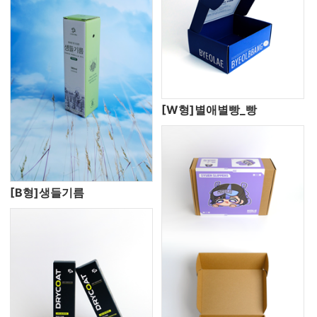
[W형]별애별빵_빵
[B형]생들기름