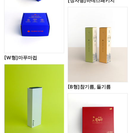
[상자형]하네스패키지
[W형]마푸마컵
[B형]참기름, 들기름