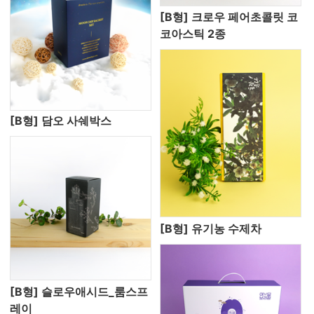
[B형] 크로우 페어초콜릿 코
코아스틱 2종
[B형] 담오 사쉐박스
[B형] 유기농 수제차
[B형] 슬로우애시드_룸스프
레이