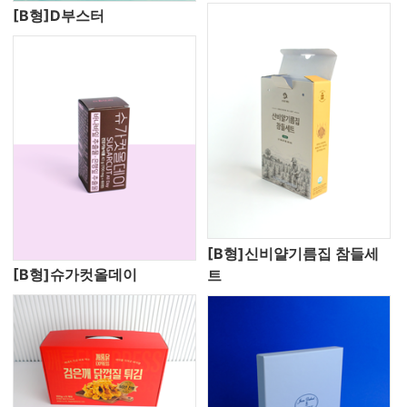
[B형]D부스터
[B형]신비얄기름집 참들세
[B형]슈가컷올데이
트