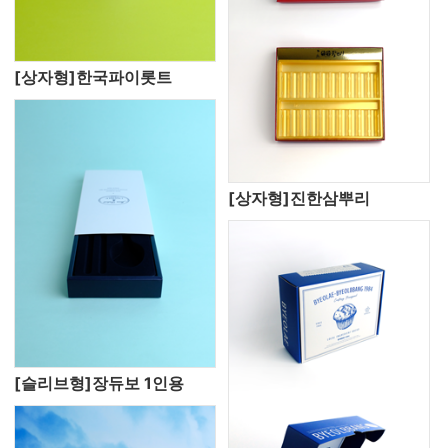
[상자형]한국파이롯트
[상자형]진한삼뿌리
[슬리브형]장듀보 1인용