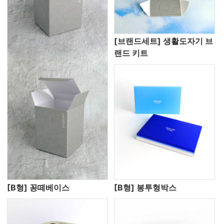
[브랜드세트] 생활도자기 브
랜드 키트
[B형] 꽁떼베이스
[B형] 봉투형박스