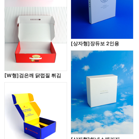
[상자형]장듀보 2인용
[W형]검은깨 닭껍질 튀김