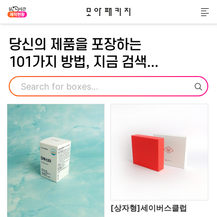
모아패키지
메
당신의 제품을 포장하는
101가지 방법, 지금 검색...
검색
[상자형]세이버스클럽