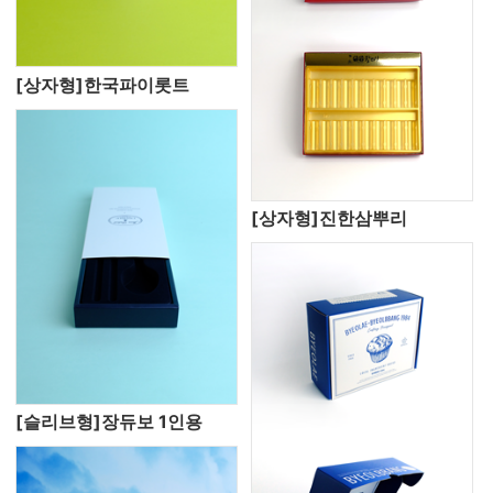
[상자형]한국파이롯트
[상자형]진한삼뿌리
[슬리브형]장듀보 1인용