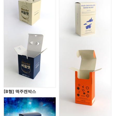
[B형] 맥주캔박스