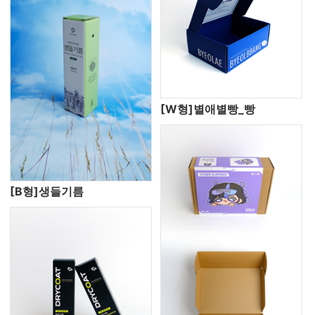
[W형]별애별빵_빵
[B형]생들기름