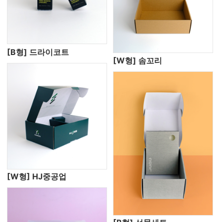
[B형] 드라이코트
[W형] 솜꼬리
[W형] HJ중공업