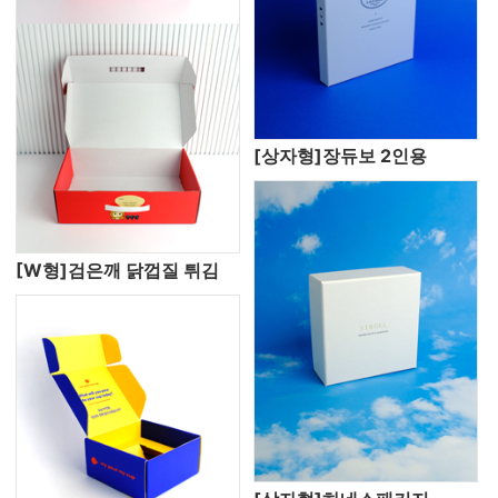
[상자형]장듀보 2인용
[W형]검은깨 닭껍질 튀김