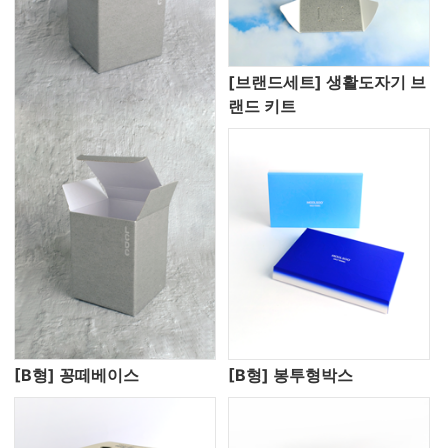
[브랜드세트] 생활도자기 브
랜드 키트
[B형] 꽁떼베이스
[B형] 봉투형박스