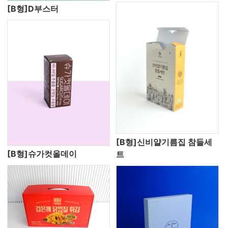
[B형]D부스터
[B형]신비얄기름집 참들세
[B형]슈가컷올데이
트