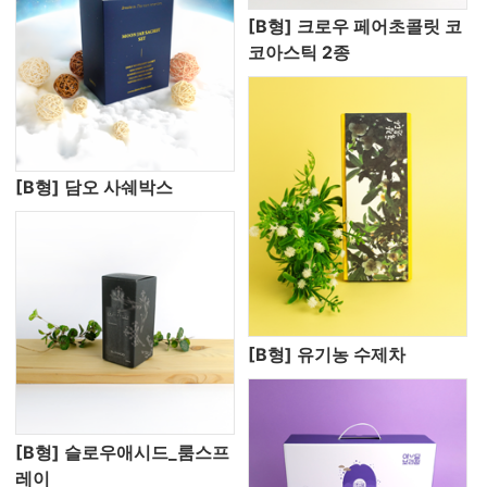
[B형] 크로우 페어초콜릿 코
코아스틱 2종
[B형] 담오 사쉐박스
[B형] 유기농 수제차
[B형] 슬로우애시드_룸스프
레이