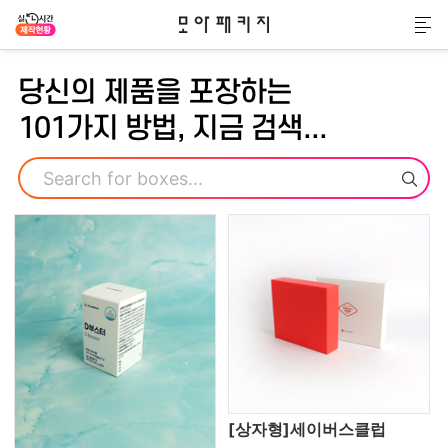
모아패키지
메
당신의 제품을 포장하는
101가지 방법, 지금 검색...
검색
[상자형]세이버스클럽