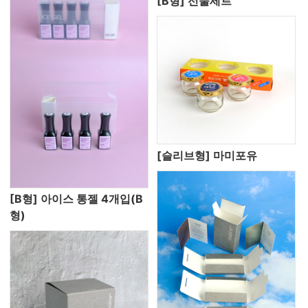
[B형] 선물세트
[슬리브형] 마미포유
[B형] 아이스 통젤 4개입(B
형)