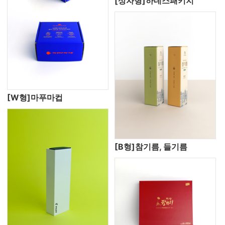
[상자형]하네스패키지
[W형]마푸마컵
[B형]참기름, 들기름