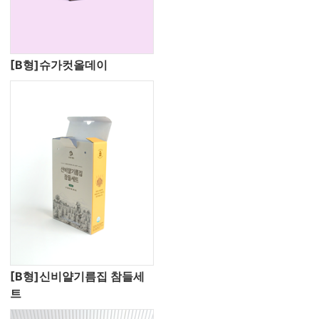
[B형]슈가컷올데이
[B형]신비얄기름집 참들세
트