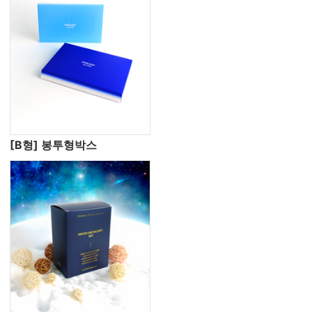
[B형] 봉투형박스