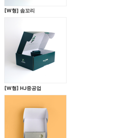
[W형] 솜꼬리
[W형] HJ중공업