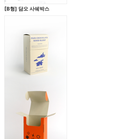
[B형] 담오 사쉐박스