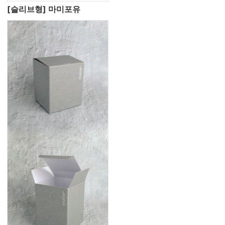
[슬리브형] 마미포유