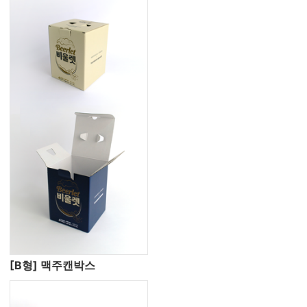
[B형] 맥주캔박스