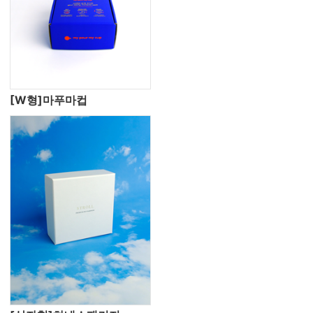
[W형]마푸마컵