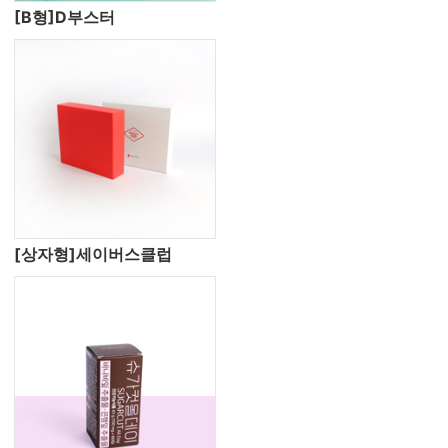
[B형]D부스터
[상자형]세이버스클럽