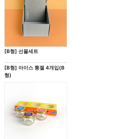
[B형] 선물세트
[B형] 아이스 통젤 4개입(B
형)