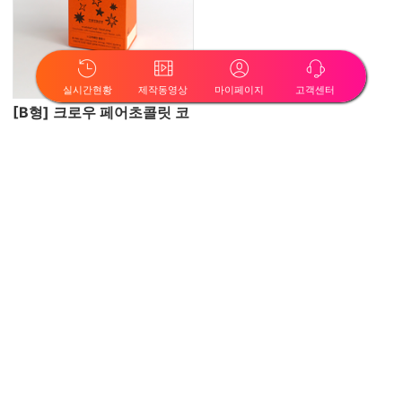
실시간현황
제작동영상
마이페이지
고객센터
[B형] 크로우 페어초콜릿 코
코아스틱 2종
[B형] 슬로우애시드_룸스프
레이