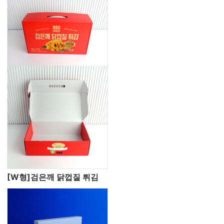
[W형]검은깨 닭껍질 튀김