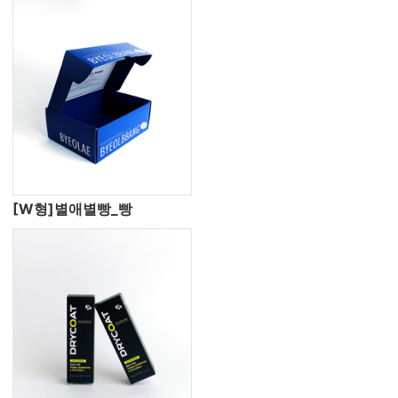
[W형]별애별빵_빵