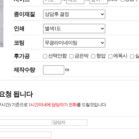
종이재질
인쇄
코팅
후가공
선택안함
금은박
형압
에폭시
제작수량
ea
요청 됩니다
무시간) 기준으로
1시간이내에 담당자가 전화
를 드릴것입니다