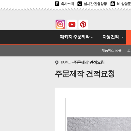
회사소개
실시간 진행상황
1:1 상담
패키지 주문제작
자동견적
제품박스 샘플
고
HOME
주문제작 견적요청
>
주문제작 견적요청