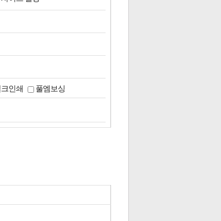
실크인쇄
풀엠보싱