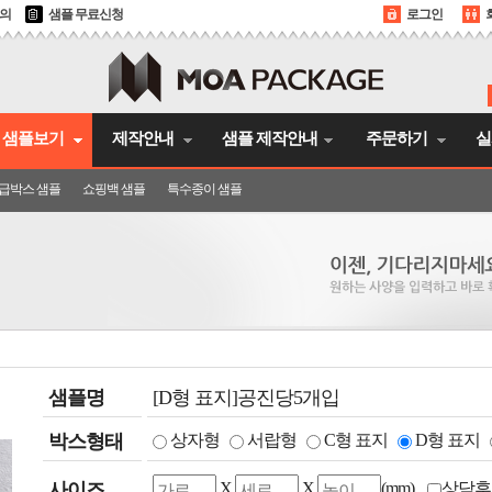
문의
샘플 무료신청
로그인
샘플보기
제작안내
샘플 제작안내
주문하기
실
급박스 샘플
쇼핑백 샘플
특수종이 샘플
샘플명
[D형 표지]공진당5개입
박스형태
상자형
서랍형
C형 표지
D형 표지
사이즈
X
X
(mm)
상담후