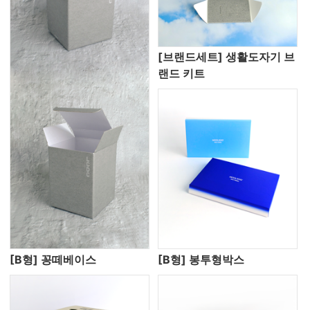
[브랜드세트] 생활도자기 브
랜드 키트
[B형] 꽁떼베이스
[B형] 봉투형박스