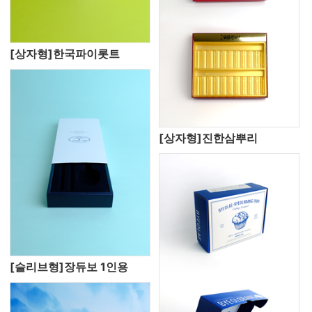
[상자형]한국파이롯트
[상자형]진한삼뿌리
[슬리브형]장듀보 1인용