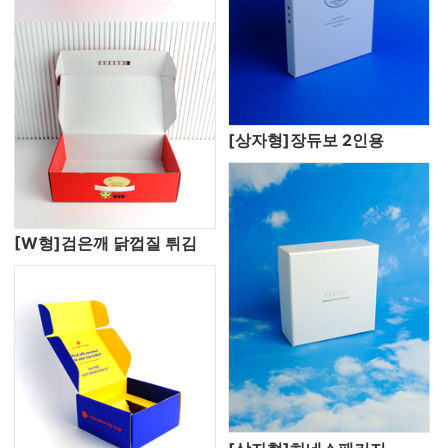
[상자형]장듀보 2인용
[W형]검은깨 닭껍질 튀김