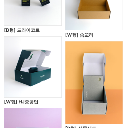
[B형] 드라이코트
[W형] 솜꼬리
[W형] HJ중공업