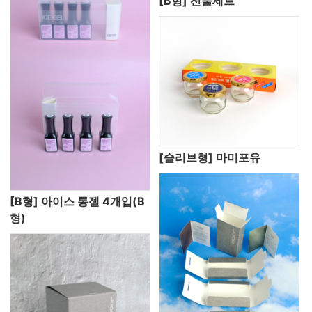
[B형] 선물세트
[슬리브형] 마미포유
[B형] 아이스 통젤 4개입(B
형)