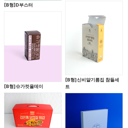
[B형]D부스터
[B형]신비얄기름집 참들세
[B형]슈가컷올데이
트