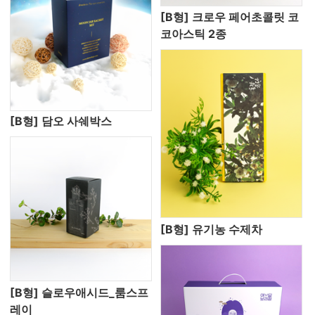
[B형] 크로우 페어초콜릿 코
코아스틱 2종
[B형] 담오 사쉐박스
[B형] 유기농 수제차
[B형] 슬로우애시드_룸스프
레이