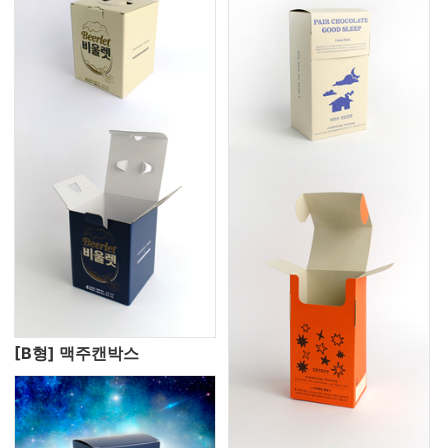
[B형] 맥주캔박스