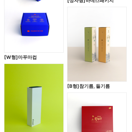
[상자형]하네스패키지
[W형]마푸마컵
[B형]참기름, 들기름