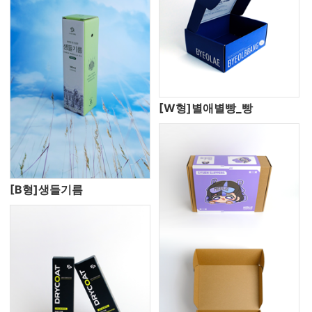
[W형]별애별빵_빵
[B형]생들기름