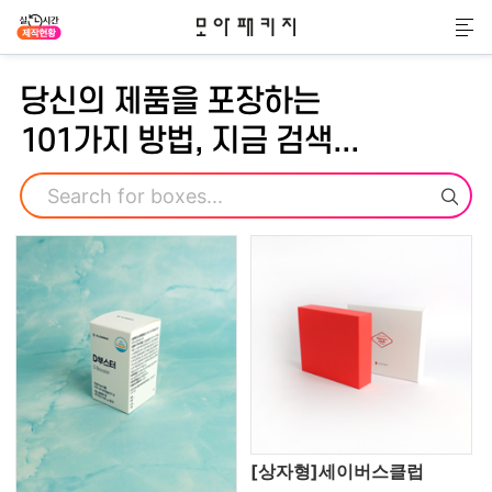
모아패키지
메
당신의 제품을 포장하는
101가지 방법, 지금 검색...
검색
[상자형]세이버스클럽