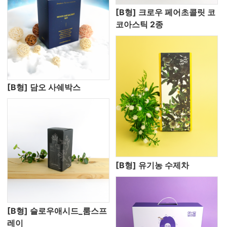
[B형] 크로우 페어초콜릿 코
코아스틱 2종
[B형] 담오 사쉐박스
[B형] 유기농 수제차
[B형] 슬로우애시드_룸스프
레이