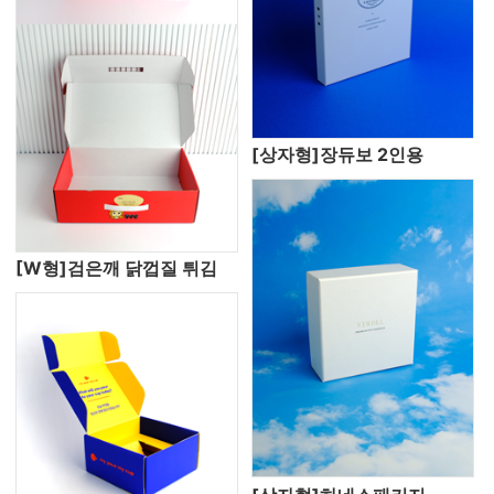
[상자형]장듀보 2인용
[W형]검은깨 닭껍질 튀김