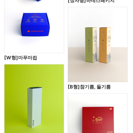
[상자형]하네스패키지
[W형]마푸마컵
[B형]참기름, 들기름