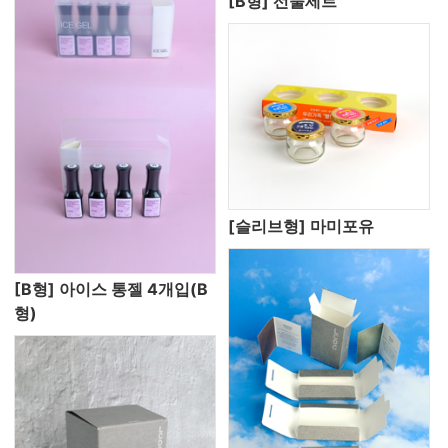
[B형] 선물세트
[슬리브형] 마미포유
[B형] 아이스 통젤 4개입(B
형)