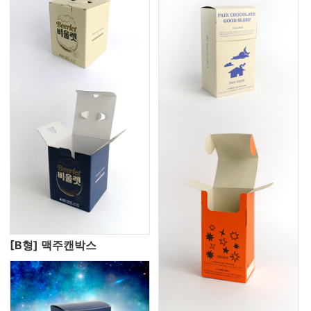
[B형] 맥주캔박스