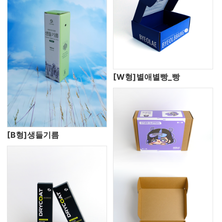
[W형]별애별빵_빵
[B형]생들기름