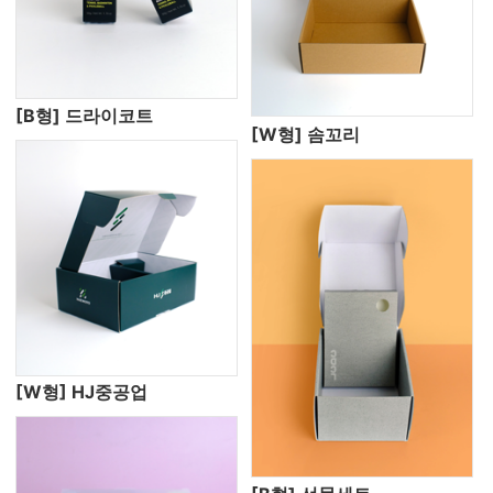
[B형] 드라이코트
[W형] 솜꼬리
[W형] HJ중공업