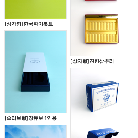
[상자형]한국파이롯트
[상자형]진한삼뿌리
[슬리브형]장듀보 1인용