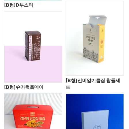
[B형]D부스터
[B형]신비얄기름집 참들세
[B형]슈가컷올데이
트