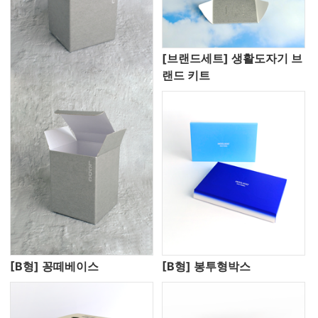
[브랜드세트] 생활도자기 브
랜드 키트
[B형] 꽁떼베이스
[B형] 봉투형박스