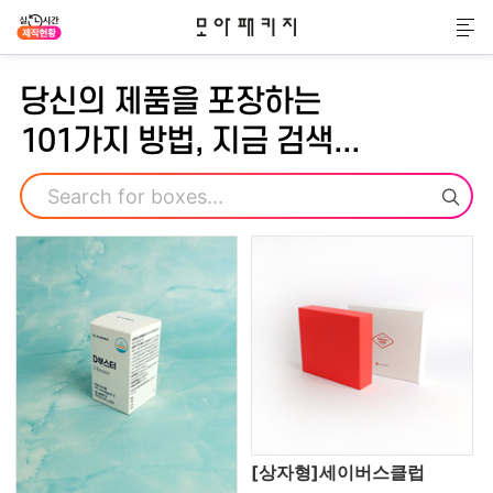
모아패키지
메
당신의 제품을 포장하는
101가지 방법, 지금 검색...
검색
[상자형]세이버스클럽