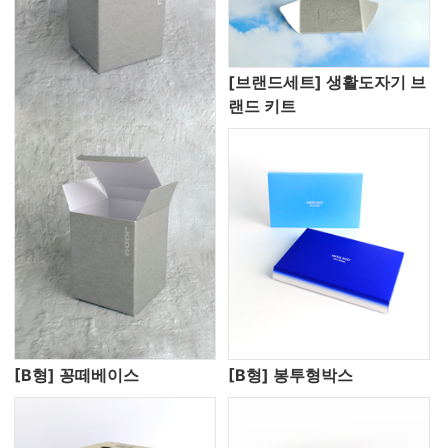
[브랜드세트] 생활도자기 브
랜드 키트
[B형] 꽁떼베이스
[B형] 봉투형박스