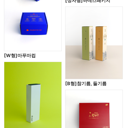
[상자형]하네스패키지
[W형]마푸마컵
[B형]참기름, 들기름