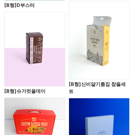
[B형]D부스터
[B형]신비얄기름집 참들세
[B형]슈가컷올데이
트