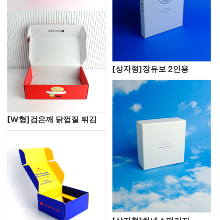
[상자형]장듀보 2인용
[W형]검은깨 닭껍질 튀김