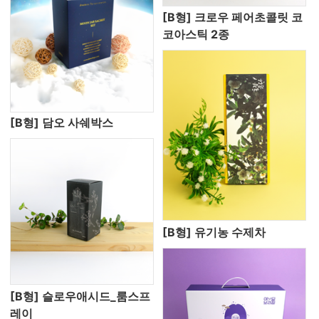
[B형] 크로우 페어초콜릿 코
코아스틱 2종
[B형] 담오 사쉐박스
[B형] 유기농 수제차
[B형] 슬로우애시드_룸스프
레이