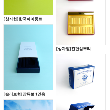
[상자형]한국파이롯트
[상자형]진한삼뿌리
[슬리브형]장듀보 1인용