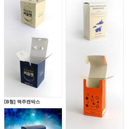
[B형] 맥주캔박스