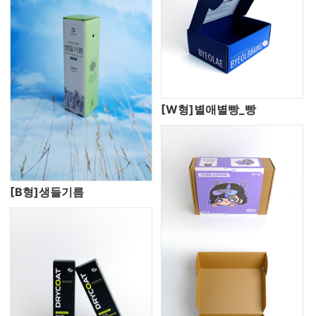
[W형]별애별빵_빵
[B형]생들기름