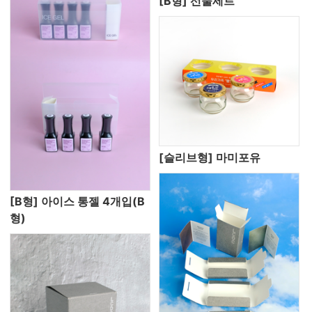
[B형] 선물세트
[슬리브형] 마미포유
[B형] 아이스 통젤 4개입(B
형)