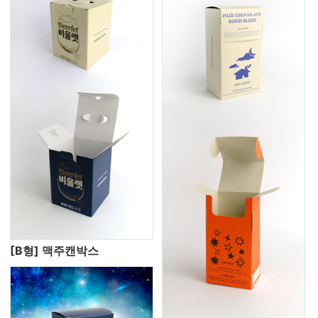
[B형] 맥주캔박스