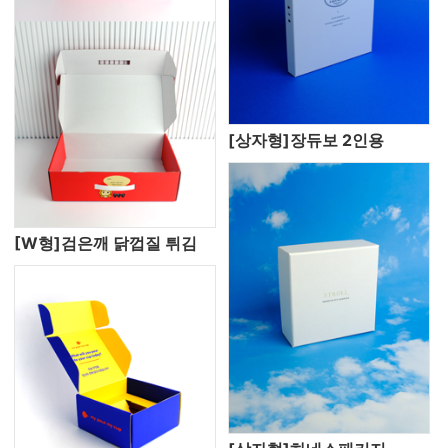
[상자형]장듀보 2인용
[W형]검은깨 닭껍질 튀김