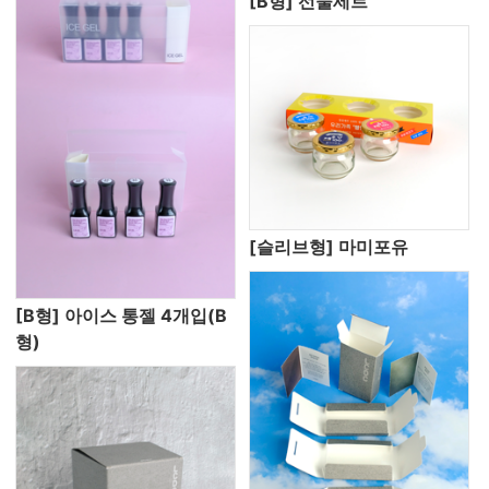
[B형] 선물세트
[슬리브형] 마미포유
[B형] 아이스 통젤 4개입(B
형)