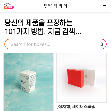
모아패키지
메
당신의 제품을 포장하는
101가지 방법, 지금 검색...
검색
[상자형]세이버스클럽