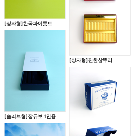
[상자형]한국파이롯트
[상자형]진한삼뿌리
[슬리브형]장듀보 1인용