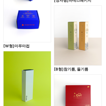
[상자형]하네스패키지
[W형]마푸마컵
[B형]참기름, 들기름