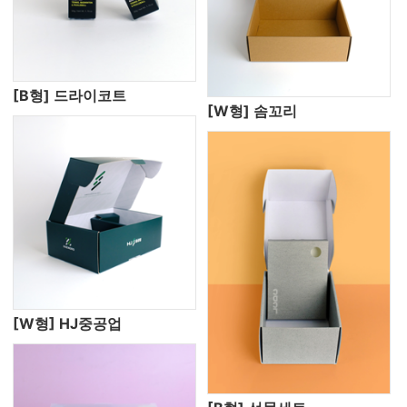
[B형] 드라이코트
[W형] 솜꼬리
[W형] HJ중공업