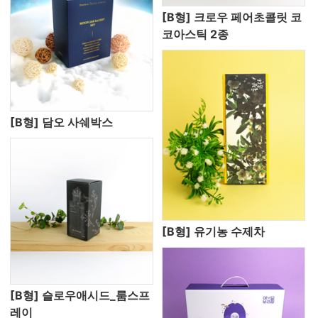
[B형] 크로우 페어초콜릿 코
코아스틱 2종
[B형] 담오 사쉐박스
[B형] 유기농 수제차
[B형] 슬로우애시드_룸스프
레이