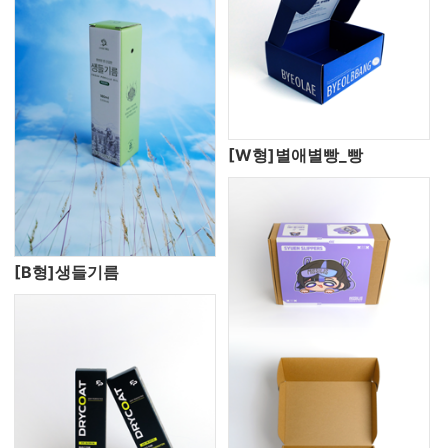
[W형]별애별빵_빵
[B형]생들기름