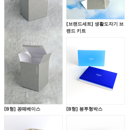
[브랜드세트] 생활도자기 브
랜드 키트
[B형] 꽁떼베이스
[B형] 봉투형박스