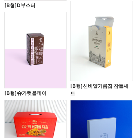
[B형]D부스터
[B형]신비얄기름집 참들세
[B형]슈가컷올데이
트