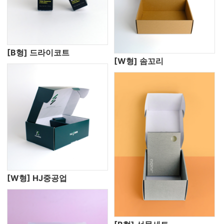
[B형] 드라이코트
[W형] 솜꼬리
[W형] HJ중공업