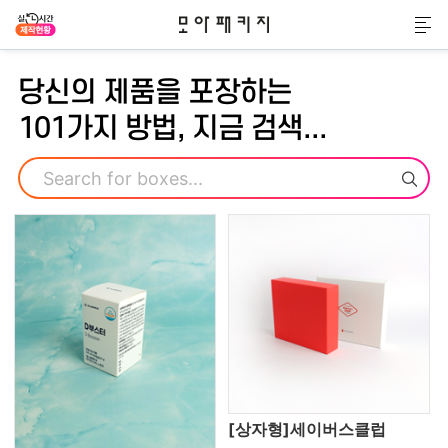
모아패키지
메
당신의 제품을 포장하는
101가지 방법, 지금 검색...
검색
[상자형]세이버스클럽