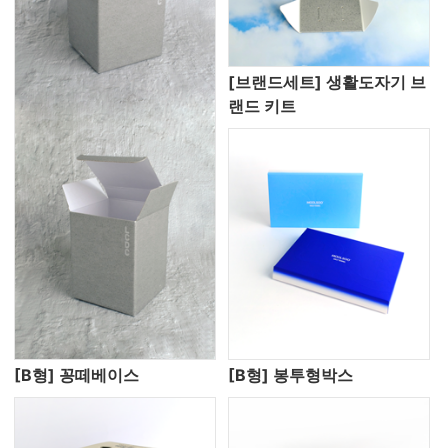
[브랜드세트] 생활도자기 브
랜드 키트
[B형] 꽁떼베이스
[B형] 봉투형박스