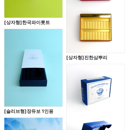
[상자형]한국파이롯트
[상자형]진한삼뿌리
[슬리브형]장듀보 1인용