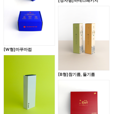
[상자형]하네스패키지
[W형]마푸마컵
[B형]참기름, 들기름