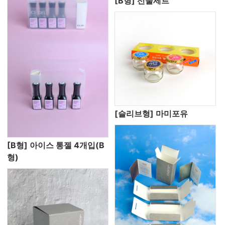
[B형] 선물세트
[슬리브형] 마미포유
[B형] 아이스 통젤 4개입(B
형)