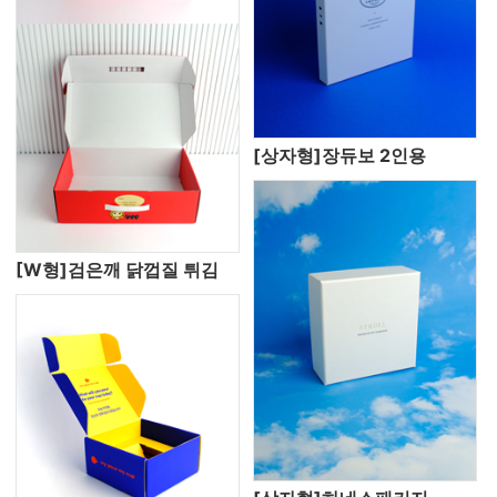
[상자형]장듀보 2인용
[W형]검은깨 닭껍질 튀김