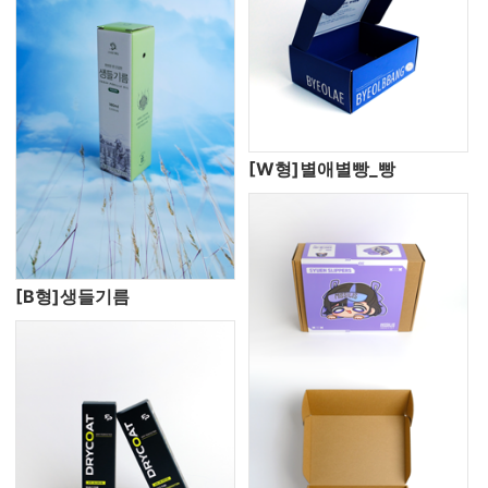
[W형]별애별빵_빵
[B형]생들기름