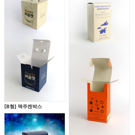
[B형] 맥주캔박스