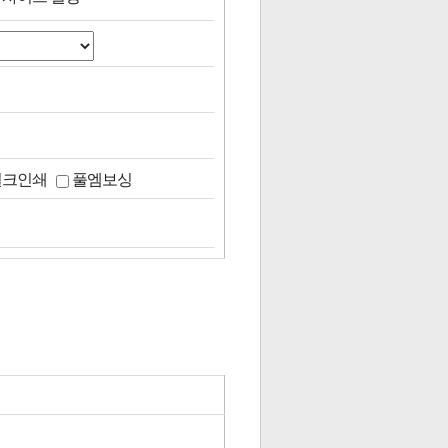
실크인쇄
풀엠보싱