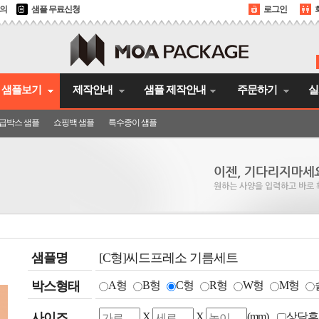
문의
샘플 무료신청
로그인
샘플보기
제작안내
샘플 제작안내
주문하기
실
급박스 샘플
쇼핑백 샘플
특수종이 샘플
샘플명
[C형]씨드프레소 기름세트
박스형태
A형
B형
C형
R형
W형
M형
사이즈
X
X
(mm)
상담후