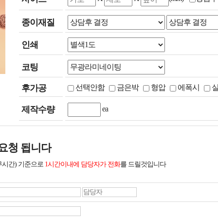
종이재질
인쇄
코팅
후가공
선택안함
금은박
형압
에폭시
제작수량
ea
요청 됩니다
무시간) 기준으로
1시간이내에 담당자가 전화
를 드릴것입니다