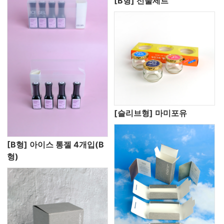
[B형] 선물세트
[슬리브형] 마미포유
[B형] 아이스 통젤 4개입(B
형)