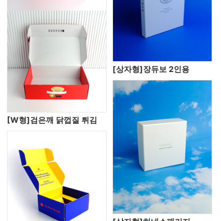
[상자형]장듀보 2인용
[W형]검은깨 닭껍질 튀김