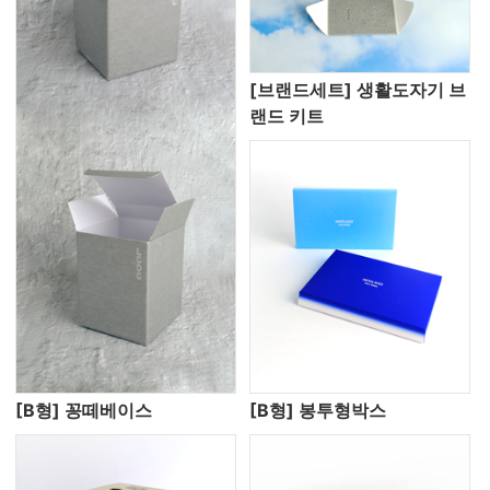
[브랜드세트] 생활도자기 브
랜드 키트
[B형] 꽁떼베이스
[B형] 봉투형박스