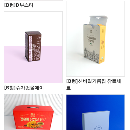
[B형]D부스터
[B형]신비얄기름집 참들세
[B형]슈가컷올데이
트