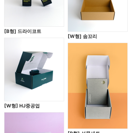
[B형] 드라이코트
[W형] 솜꼬리
[W형] HJ중공업