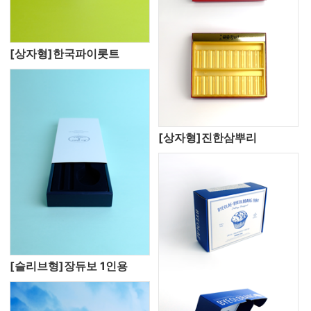
[상자형]한국파이롯트
[상자형]진한삼뿌리
[슬리브형]장듀보 1인용