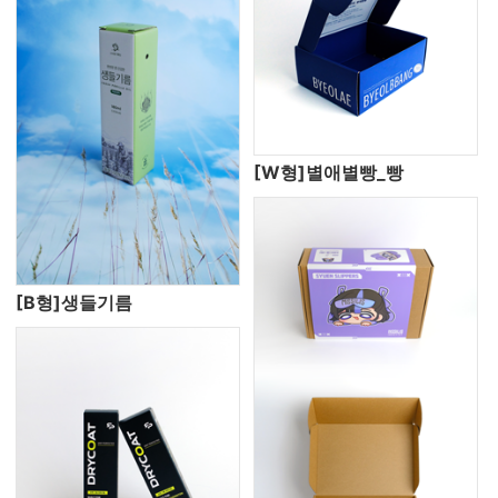
[W형]별애별빵_빵
[B형]생들기름