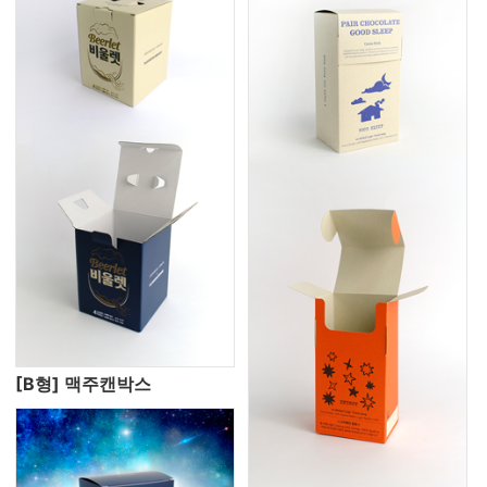
[B형] 맥주캔박스