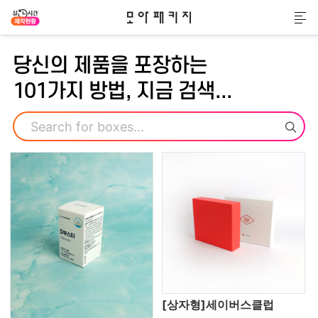
모아패키지
메
당신의 제품을 포장하는
101가지 방법, 지금 검색...
검색
[상자형]세이버스클럽