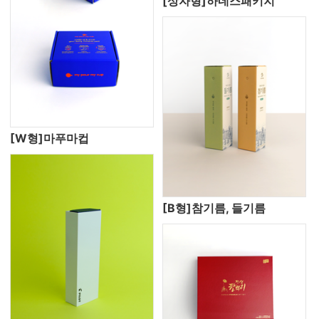
[상자형]하네스패키지
[W형]마푸마컵
[B형]참기름, 들기름