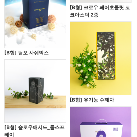
[B형] 크로우 페어초콜릿 코
코아스틱 2종
[B형] 담오 사쉐박스
[B형] 유기농 수제차
[B형] 슬로우애시드_룸스프
레이