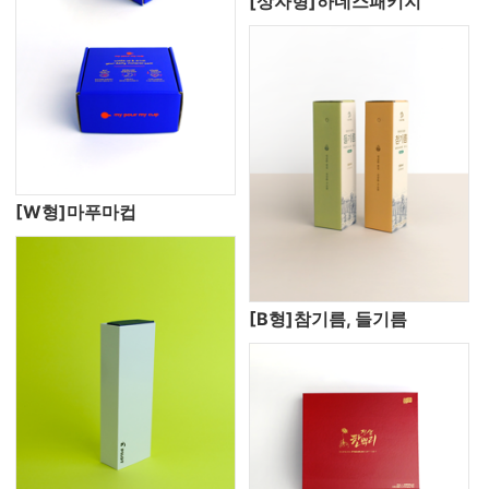
[상자형]하네스패키지
[W형]마푸마컵
[B형]참기름, 들기름