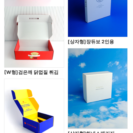
[상자형]장듀보 2인용
[W형]검은깨 닭껍질 튀김