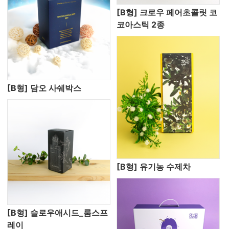
[B형] 크로우 페어초콜릿 코
코아스틱 2종
[B형] 담오 사쉐박스
[B형] 유기농 수제차
[B형] 슬로우애시드_룸스프
레이