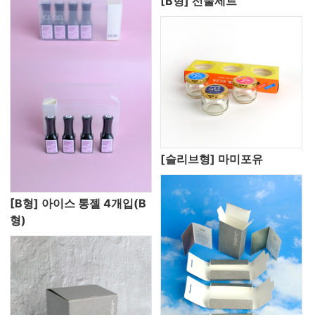
[B형] 선물세트
[슬리브형] 마미포유
[B형] 아이스 통젤 4개입(B
형)