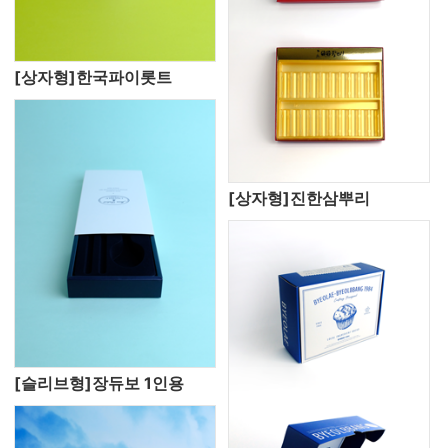
[상자형]한국파이롯트
[상자형]진한삼뿌리
[슬리브형]장듀보 1인용