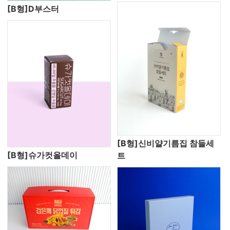
[B형]D부스터
[B형]신비얄기름집 참들세
[B형]슈가컷올데이
트