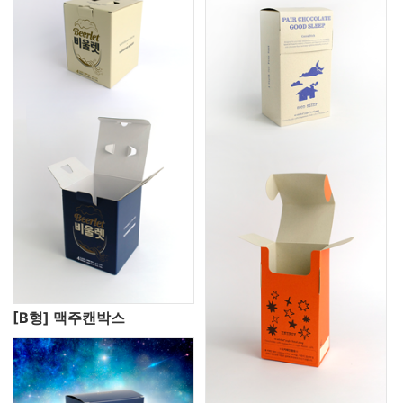
[B형] 맥주캔박스