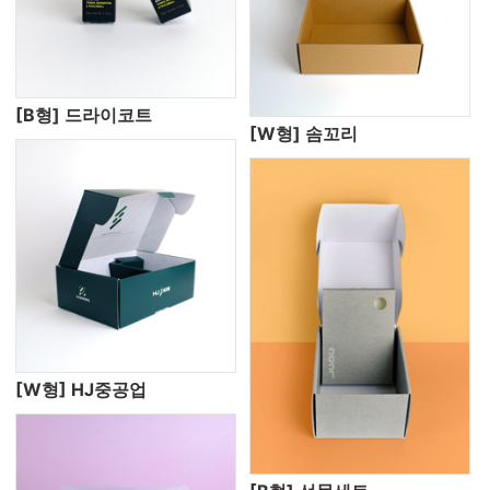
[B형] 드라이코트
[W형] 솜꼬리
[W형] HJ중공업