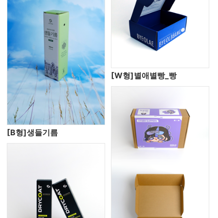
[W형]별애별빵_빵
[B형]생들기름