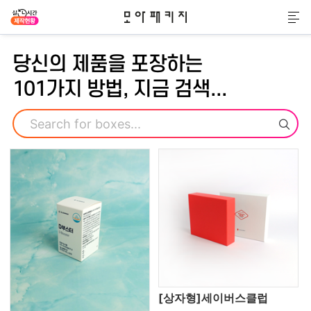
모아패키지
메
당신의 제품을 포장하는
101가지 방법, 지금 검색...
검색
[상자형]세이버스클럽