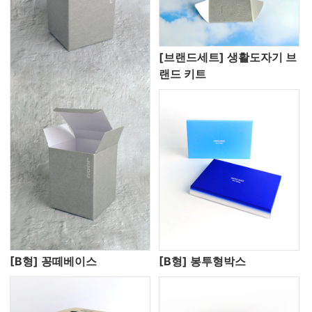
[브랜드세트] 생활도자기 브
랜드 키트
[B형] 꽁떼베이스
[B형] 봉투형박스