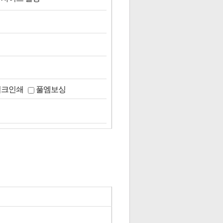
실크인쇄
풀엠보싱