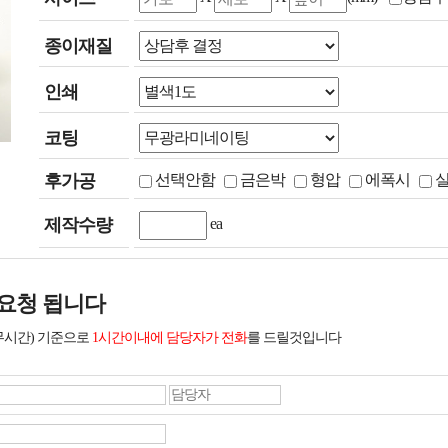
종이재질
인쇄
코팅
후가공
선택안함
금은박
형압
에폭시
제작수량
ea
요청 됩니다
무시간) 기준으로
1시간이내에 담당자가 전화
를 드릴것입니다