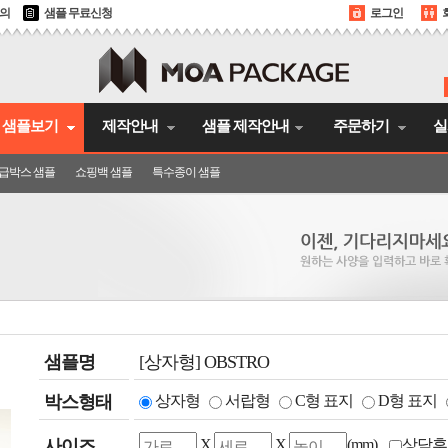
문의
샘플 무료신청
로그인
샘플보기
제작안내
샘플 제작안내
주문하기
실
급박스 샘플
쇼핑백 샘플
특수종이 샘플
샘플명
[상자형] OBSTRO
박스형태
상자형
서랍형
C형 표지
D형 표지
사이즈
X
X
(mm)
상담후