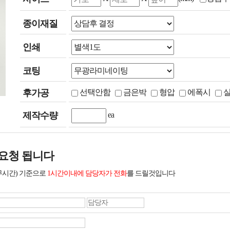
종이재질
인쇄
코팅
후가공
선택안함
금은박
형압
에폭시
제작수량
ea
요청 됩니다
무시간) 기준으로
1시간이내에 담당자가 전화
를 드릴것입니다