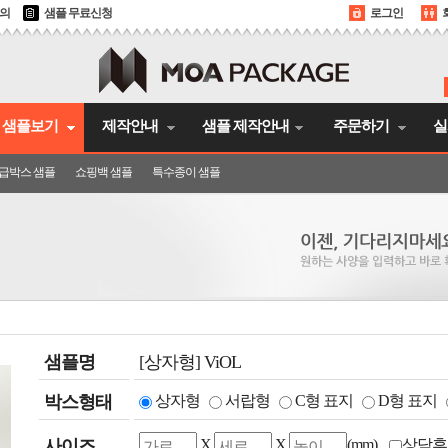
문의
샘플 무료신청
로그인
샘플보기
제작안내
샘플 제작안내
주문하기
실
급박스 샘플
쇼핑백 샘플
특수종이 샘플
샘플명
[상자형] ViOL
박스형태
상자형
서랍형
C형 표지
D형 표지
사이즈
X
X
(mm)
상담후