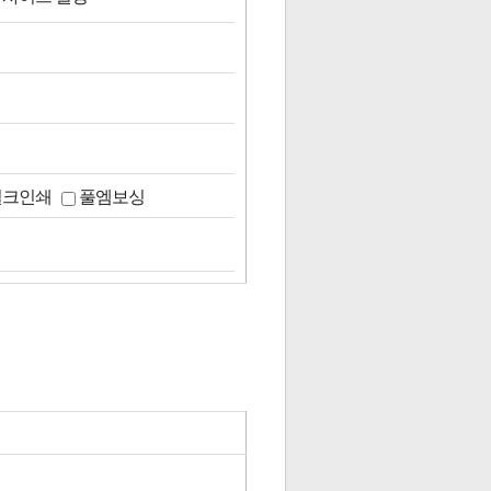
실크인쇄
풀엠보싱