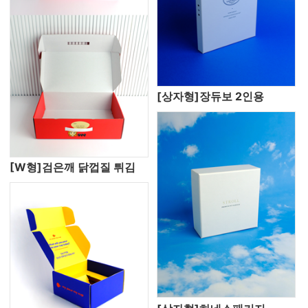
[상자형]장듀보 2인용
[W형]검은깨 닭껍질 튀김