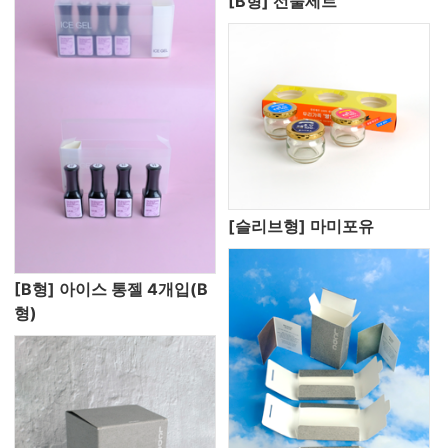
[B형] 선물세트
[슬리브형] 마미포유
[B형] 아이스 통젤 4개입(B
형)