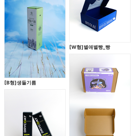
[W형]별애별빵_빵
[B형]생들기름