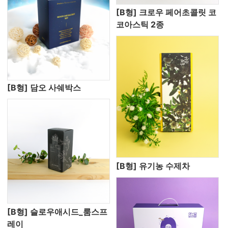
[B형] 크로우 페어초콜릿 코
코아스틱 2종
[B형] 담오 사쉐박스
[B형] 유기농 수제차
[B형] 슬로우애시드_룸스프
레이