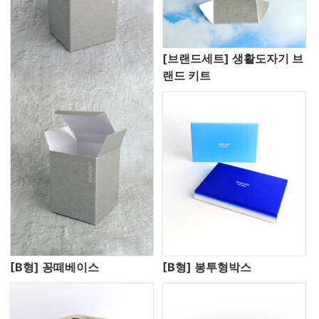
[브랜드세트] 생활도자기 브
랜드 키트
[B형] 꽁떼베이스
[B형] 봉투형박스