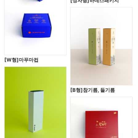
[상자형]하네스패키지
[W형]마푸마컵
[B형]참기름, 들기름