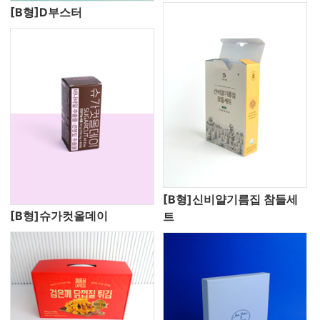
[B형]D부스터
[B형]신비얄기름집 참들세
[B형]슈가컷올데이
트