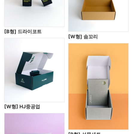
[B형] 드라이코트
[W형] 솜꼬리
[W형] HJ중공업