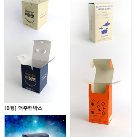
[B형] 맥주캔박스