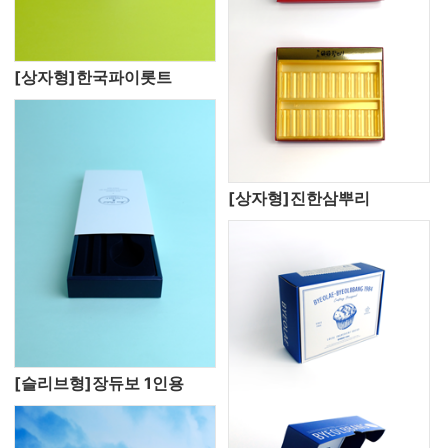
[상자형]한국파이롯트
[상자형]진한삼뿌리
[슬리브형]장듀보 1인용