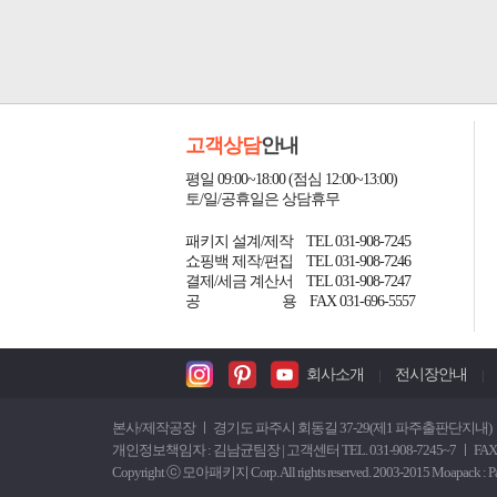
고객상담
안내
평일 09:00~18:00 (점심 12:00~13:00)
토/일/공휴일은 상담휴무
패키지 설계/제작 TEL 031-908-7245
쇼핑백 제작/편집 TEL 031-908-7246
결제/세금 계산서 TEL 031-908-7247
공
용 FAX 031-696-5557
회사소개
전시장안내
본사/제작공장 ㅣ 경기도 파주시 회동길 37-29(제1 파주출판단지내) ㅣ 
개인정보책임자 : 김남균팀장 | 고객센터 TEL. 031-908-7245~7 ㅣ FAX.
Copyright ⓒ 모아패키지 Corp. All rights reserved. 2003-2015 Moapack : Packag