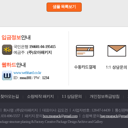
샘플 목록보기
입금정보
안내
국민은행
194601-04-195415
예금주 :
(주)모아패키지
웹하드
안내
www.webhard.co.kr
ID :
moa101
/ PW :
1234
찾아오는길
소량제작 패키지
1:1 상담문의
개인정보취급방침
회사명 : (주)모아패키지 ㅣ 대표이사: 김도건 ㅣ 사업자번호 : 128-87-14439 ㅣ 통신판매
 031-696-5557 ㅣ 패키지 문의
box.moapack@gmail.com
ㅣ 쇼핑백 문의
bag.moapack@gmai
e structure planing & Factory. Creative Package Design Archive and Gallery