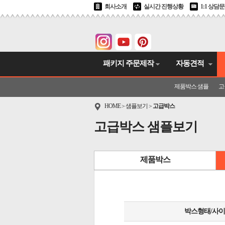
회사소개
실시간 진행상황
1:1 상담
패키지 주문제작
자동견적
제품박스 샘플
고
HOME
샘플보기
고급박스
>
>
고급박스 샘플보기
제품박스
박스형태/사이