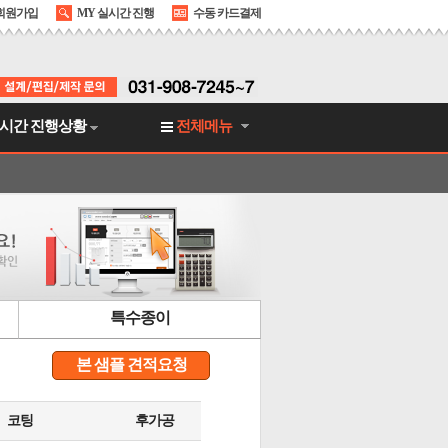
회원가입
MY 실시간 진행
수동 카드결제
시간 진행상황
전체메뉴
특수종이
본 샘플 견적요청
코팅
후가공