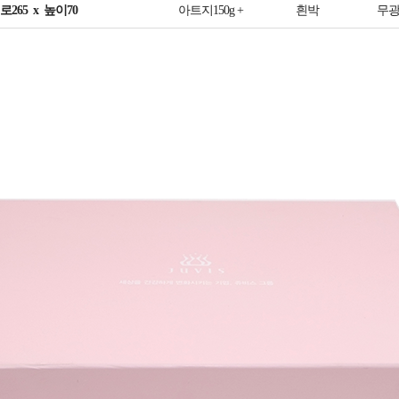
로265 x 높이70
아트지150g +
흰박
무