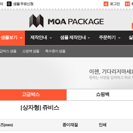
문의
샘플 무료신청
로그인
샘플보기
제작안내
샘플 제작안내
주문하기
실
급박스 샘플
쇼핑백 샘플
특수종이 샘플
고급박스
쇼핑백
[상자형] 쥬비스
즈(mm)
종이재질
인쇄