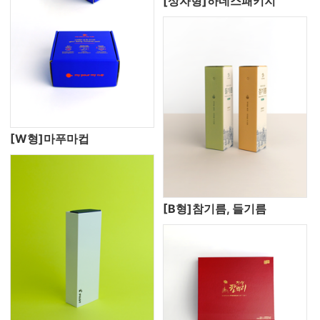
[상자형]하네스패키지
[W형]마푸마컵
[B형]참기름, 들기름