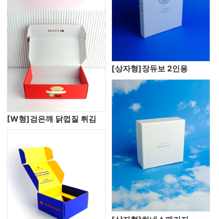
[상자형]장듀보 2인용
[W형]검은깨 닭껍질 튀김