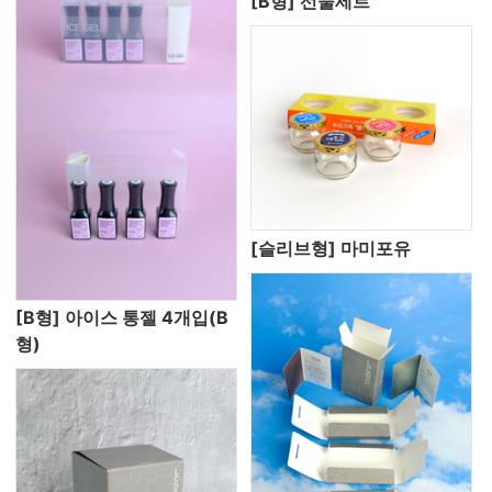
[B형] 선물세트
[슬리브형] 마미포유
[B형] 아이스 통젤 4개입(B
형)