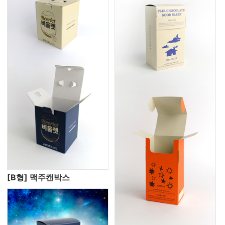
[B형] 맥주캔박스