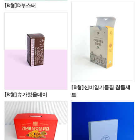
[B형]D부스터
[B형]신비얄기름집 참들세
[B형]슈가컷올데이
트