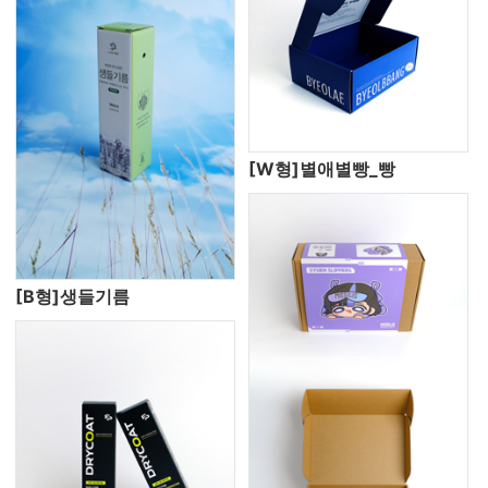
[W형]별애별빵_빵
[B형]생들기름