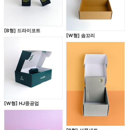
[B형] 드라이코트
[W형] 솜꼬리
[W형] HJ중공업