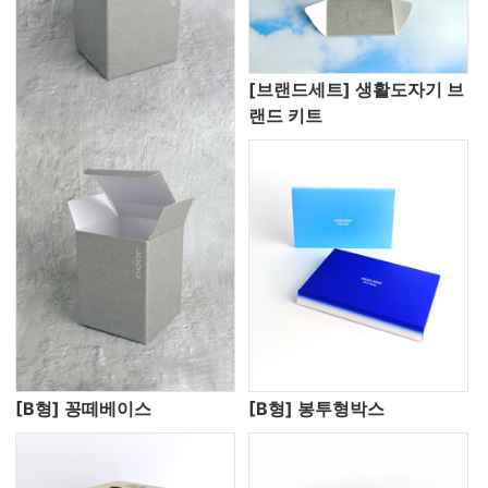
[브랜드세트] 생활도자기 브
랜드 키트
[B형] 꽁떼베이스
[B형] 봉투형박스