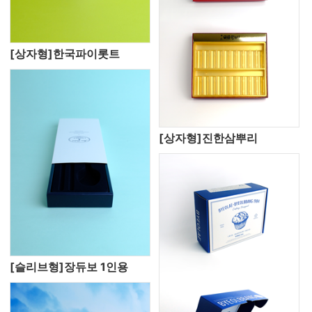
[상자형]한국파이롯트
[상자형]진한삼뿌리
[슬리브형]장듀보 1인용