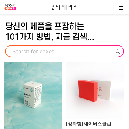
모아패키지
메
당신의 제품을 포장하는
101가지 방법, 지금 검색...
검색
[상자형]세이버스클럽