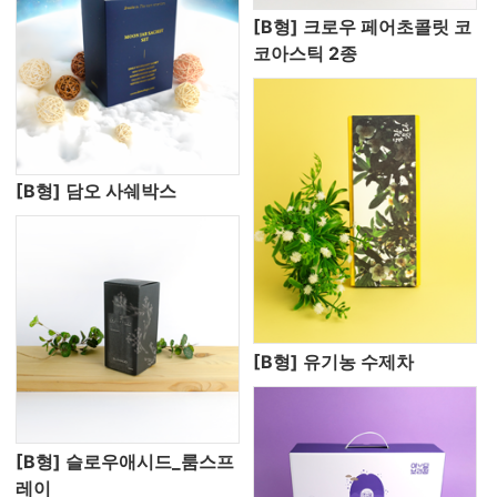
[B형] 크로우 페어초콜릿 코
코아스틱 2종
[B형] 담오 사쉐박스
[B형] 유기농 수제차
[B형] 슬로우애시드_룸스프
레이