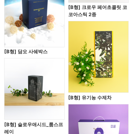
[B형] 크로우 페어초콜릿 코
코아스틱 2종
[B형] 담오 사쉐박스
[B형] 유기농 수제차
[B형] 슬로우애시드_룸스프
레이