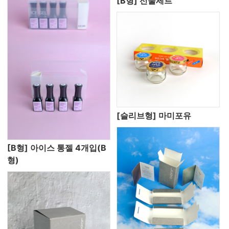
[B형] 선물세트
[슬리브형] 마미포유
[B형] 아이스 통젤 4개입(B
형)