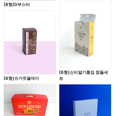
[B형]D부스터
[B형]신비얄기름집 참들세
[B형]슈가컷올데이
트