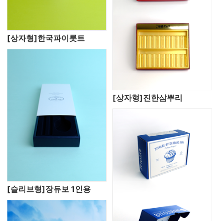
[상자형]한국파이롯트
[상자형]진한삼뿌리
[슬리브형]장듀보 1인용