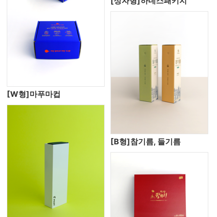
[상자형]하네스패키지
[W형]마푸마컵
[B형]참기름, 들기름