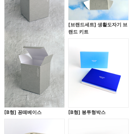
[브랜드세트] 생활도자기 브
랜드 키트
[B형] 꽁떼베이스
[B형] 봉투형박스