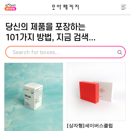
모아패키지
메
당신의 제품을 포장하는
101가지 방법, 지금 검색...
검색
[상자형]세이버스클럽