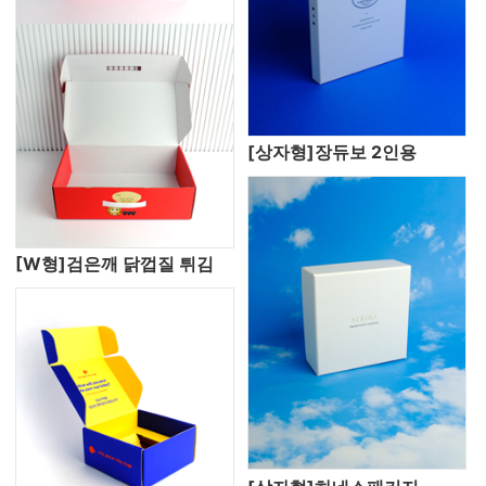
[상자형]장듀보 2인용
[W형]검은깨 닭껍질 튀김