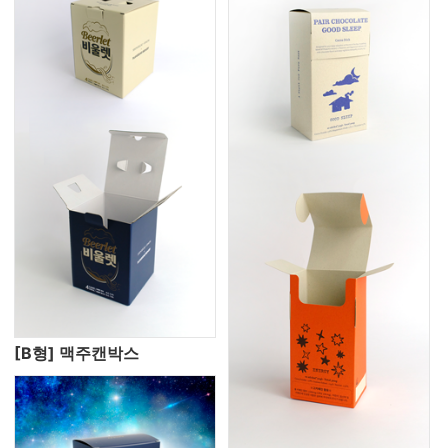
[B형] 맥주캔박스