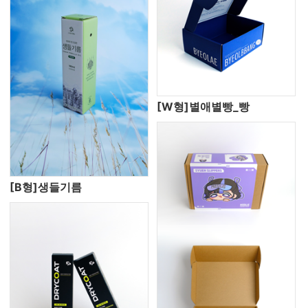
[W형]별애별빵_빵
[B형]생들기름