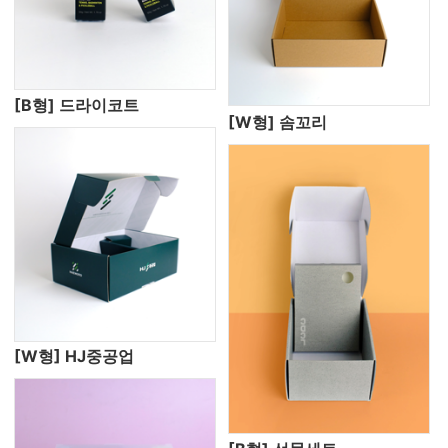
[B형] 드라이코트
[W형] 솜꼬리
[W형] HJ중공업