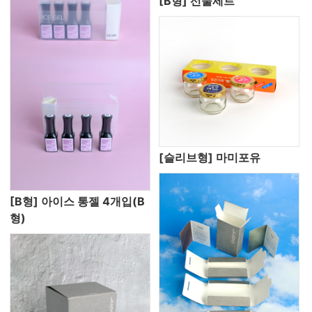
[B형] 선물세트
[슬리브형] 마미포유
[B형] 아이스 통젤 4개입(B
형)