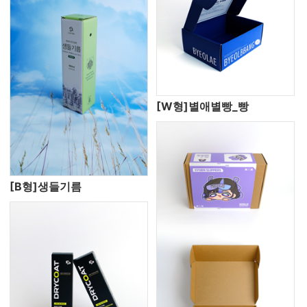
[W형]별애별빵_빵
[B형]생들기름