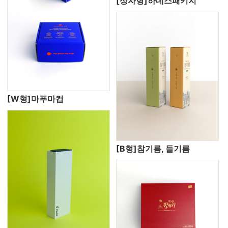
[상자형]하네스패키지
[W형]마푸마컵
[B형]참기름, 들기름