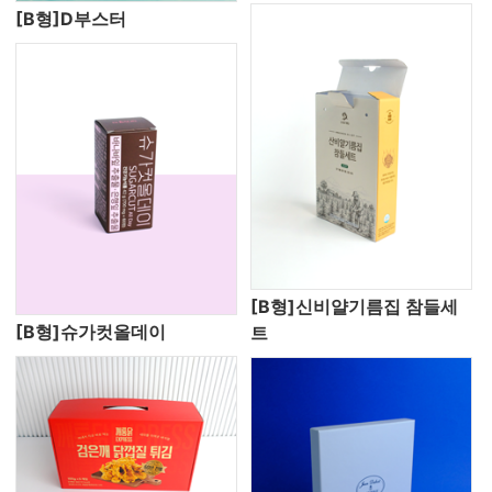
[B형]D부스터
[B형]신비얄기름집 참들세
[B형]슈가컷올데이
트