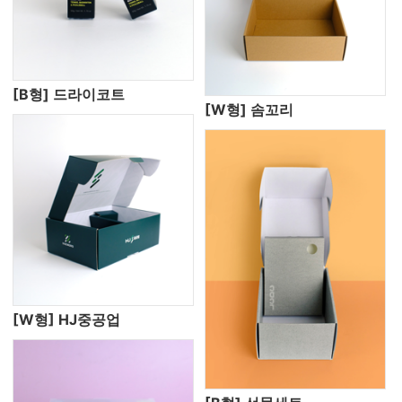
[B형] 드라이코트
[W형] 솜꼬리
[W형] HJ중공업