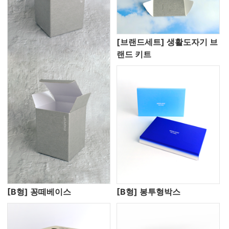
[브랜드세트] 생활도자기 브
랜드 키트
[B형] 꽁떼베이스
[B형] 봉투형박스