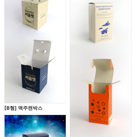
[B형] 맥주캔박스