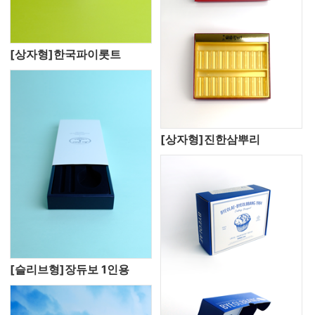
[상자형]한국파이롯트
[상자형]진한삼뿌리
[슬리브형]장듀보 1인용