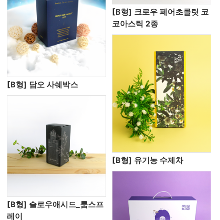
[B형] 크로우 페어초콜릿 코
코아스틱 2종
[B형] 담오 사쉐박스
[B형] 유기농 수제차
[B형] 슬로우애시드_룸스프
레이