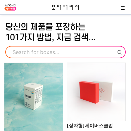
모아패키지
메
당신의 제품을 포장하는
101가지 방법, 지금 검색...
검색
[상자형]세이버스클럽