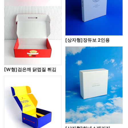
[상자형]장듀보 2인용
[W형]검은깨 닭껍질 튀김