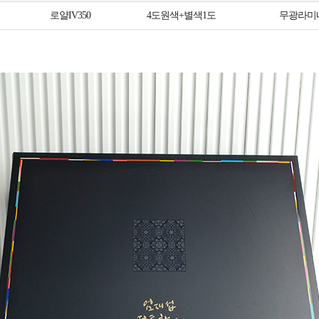
로얄IV350
4도원색+별색1도
무광라미