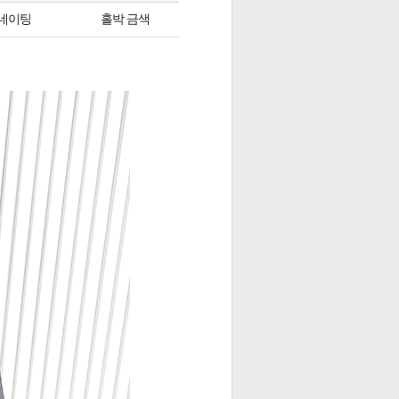
네이팅
홀박 금색