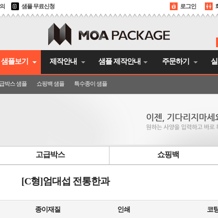
문의
샘플 무료신청
로그인
샘플보기
제작안내
샘플 제작안내
주문하기
실
급박스 샘플
쇼핑백 샘플
특수종이 샘플
고급박스
쇼핑백
[C형]엄대섭 전통한과
종이재질
인쇄
코