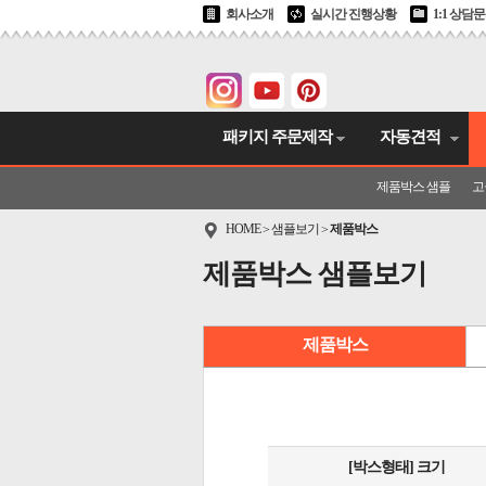
회사소개
실시간 진행상황
1:1 상담
패키지 주문제작
자동견적
제품박스 샘플
고
HOME
샘플보기
제품박스
>
>
제품박스 샘플보기
제품박스
[박스형태] 크기