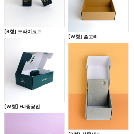
[B형] 드라이코트
[W형] 솜꼬리
[W형] HJ중공업