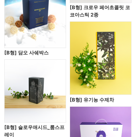
[B형] 크로우 페어초콜릿 코
코아스틱 2종
[B형] 담오 사쉐박스
[B형] 유기농 수제차
[B형] 슬로우애시드_룸스프
레이