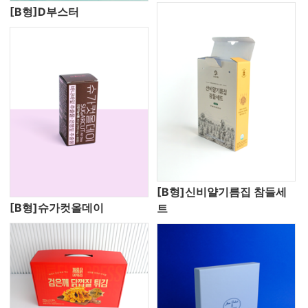
[B형]D부스터
[B형]신비얄기름집 참들세
[B형]슈가컷올데이
트