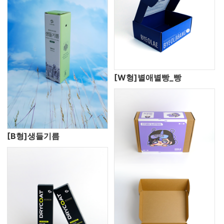
[W형]별애별빵_빵
[B형]생들기름