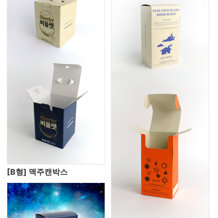
[B형] 맥주캔박스