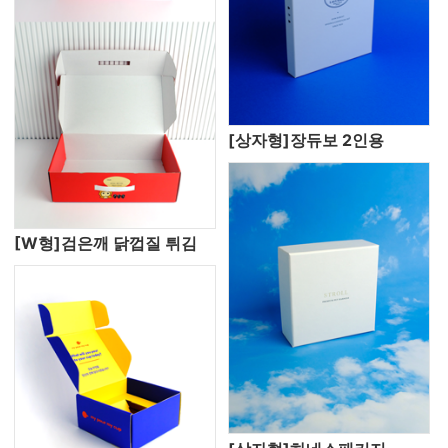
[상자형]장듀보 2인용
[W형]검은깨 닭껍질 튀김