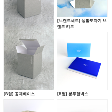
[브랜드세트] 생활도자기 브
랜드 키트
[B형] 꽁떼베이스
[B형] 봉투형박스