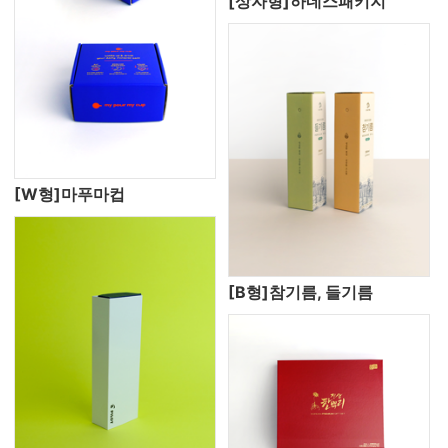
[상자형]하네스패키지
[W형]마푸마컵
[B형]참기름, 들기름