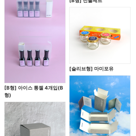
[B형] 선물세트
[슬리브형] 마미포유
[B형] 아이스 통젤 4개입(B
형)