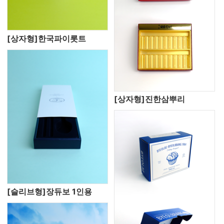
[상자형]한국파이롯트
[상자형]진한삼뿌리
[슬리브형]장듀보 1인용