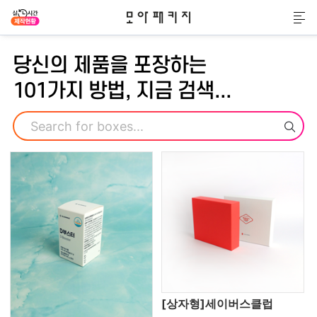
모아패키지
메
당신의 제품을 포장하는
101가지 방법, 지금 검색...
검색
[상자형]세이버스클럽