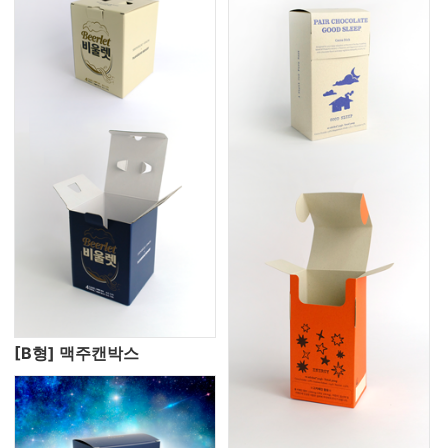
[B형] 맥주캔박스