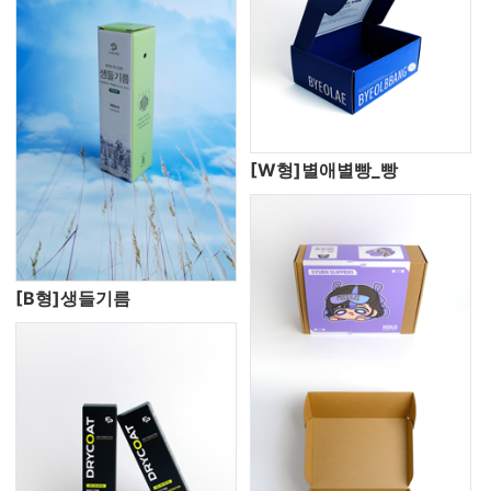
[W형]별애별빵_빵
[B형]생들기름