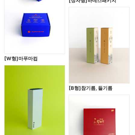
[상자형]하네스패키지
[W형]마푸마컵
[B형]참기름, 들기름