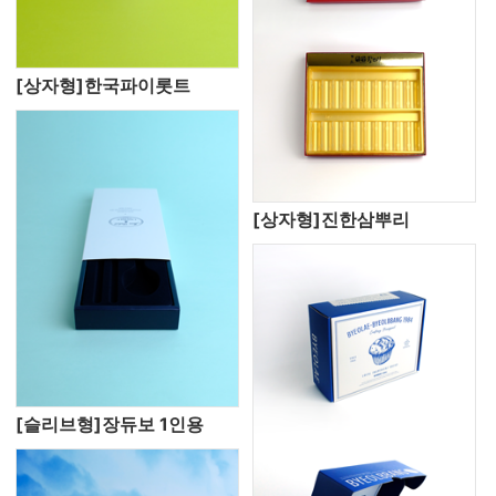
[상자형]한국파이롯트
[상자형]진한삼뿌리
[슬리브형]장듀보 1인용