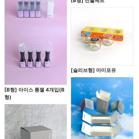
[B형] 선물세트
[슬리브형] 마미포유
[B형] 아이스 통젤 4개입(B
형)