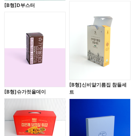
[B형]D부스터
[B형]신비얄기름집 참들세
[B형]슈가컷올데이
트