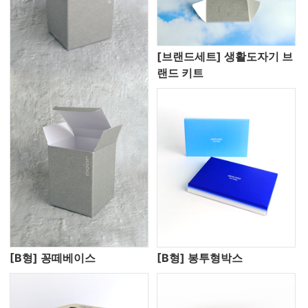
[브랜드세트] 생활도자기 브
랜드 키트
[B형] 꽁떼베이스
[B형] 봉투형박스