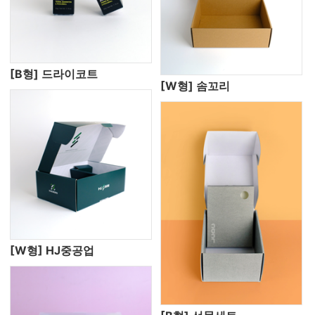
[B형] 드라이코트
[W형] 솜꼬리
[W형] HJ중공업