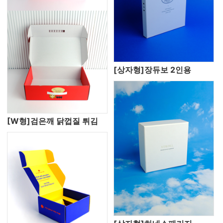
[상자형]장듀보 2인용
[W형]검은깨 닭껍질 튀김