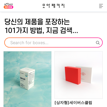
모아패키지
메
당신의 제품을 포장하는
101가지 방법, 지금 검색...
검색
[상자형]세이버스클럽