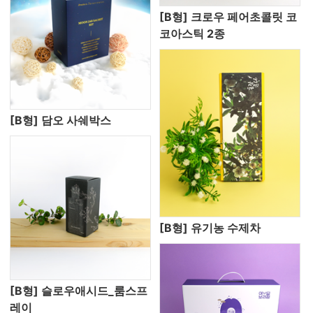
[B형] 크로우 페어초콜릿 코
코아스틱 2종
[B형] 담오 사쉐박스
[B형] 유기농 수제차
[B형] 슬로우애시드_룸스프
레이