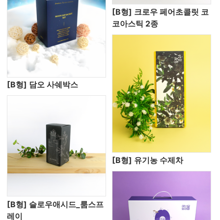
[B형] 크로우 페어초콜릿 코
코아스틱 2종
[B형] 담오 사쉐박스
[B형] 유기농 수제차
[B형] 슬로우애시드_룸스프
레이