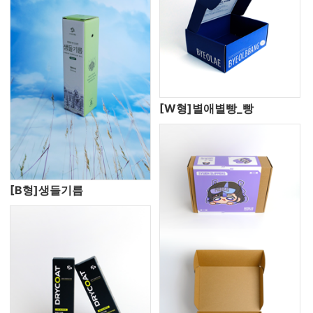
[W형]별애별빵_빵
[B형]생들기름