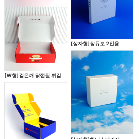
[상자형]장듀보 2인용
[W형]검은깨 닭껍질 튀김