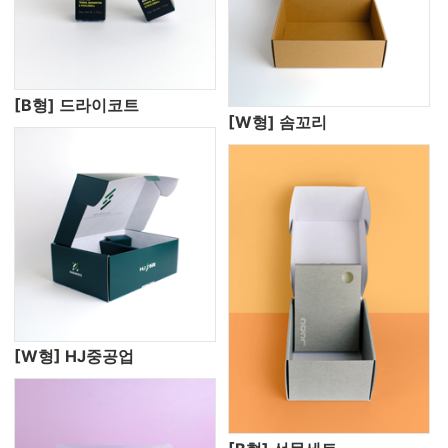
[B형] 드라이코트
[W형] 솜꼬리
[W형] HJ중공업