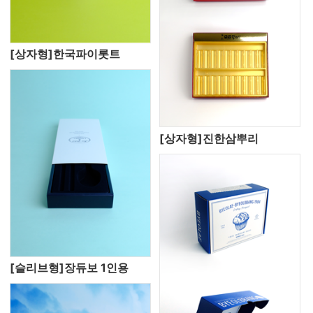
[상자형]한국파이롯트
[상자형]진한삼뿌리
[슬리브형]장듀보 1인용