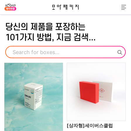
모아패키지
메
당신의 제품을 포장하는
101가지 방법, 지금 검색...
검색
[상자형]세이버스클럽