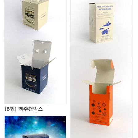
[B형] 맥주캔박스