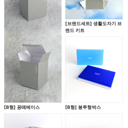
[브랜드세트] 생활도자기 브
랜드 키트
[B형] 꽁떼베이스
[B형] 봉투형박스