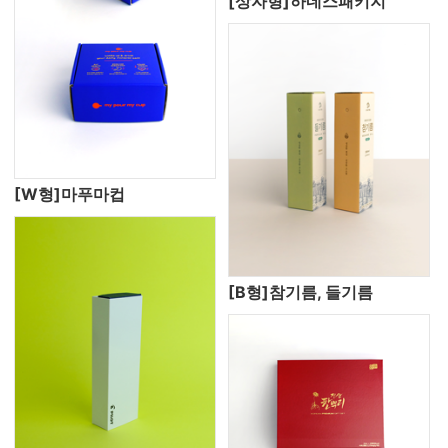
[상자형]하네스패키지
[W형]마푸마컵
[B형]참기름, 들기름