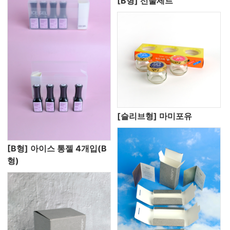
[B형] 선물세트
[슬리브형] 마미포유
[B형] 아이스 통젤 4개입(B
형)