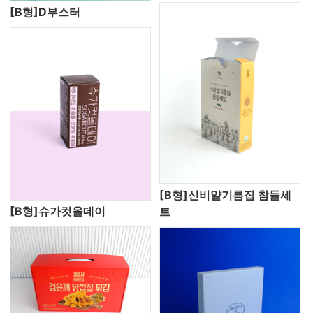
[B형]D부스터
[B형]신비얄기름집 참들세
[B형]슈가컷올데이
트