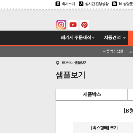
회사소개
실시간 진행상황
1:1 상담
패키지 주문제작
자동견적
제품박스 샘플
고
HOME
샘플보기
>
샘플보기
제품박스
[B
[박스형태] 크기