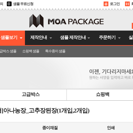
문의
샘플 무료신청
로그인
샘플보기
제작안내
샘플 제작안내
주문하기
실
급박스 샘플
쇼핑백 샘플
특수종이 샘플
고급박스
쇼핑백
형]아나농장_고추장된장(1개입,2개입)
종이재질
인쇄