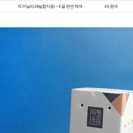
SC마닐라240g(합지용) + E골 편면 백색
4도원색