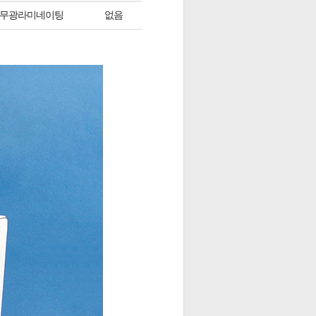
무광라미네이팅
없음