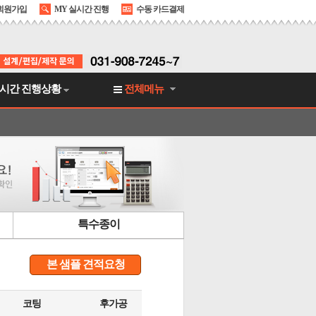
회원가입
MY 실시간 진행
수동 카드결제
시간 진행상황
전체메뉴
특수종이
본 샘플 견적요청
코팅
후가공