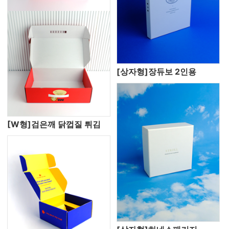
[상자형]장듀보 2인용
[W형]검은깨 닭껍질 튀김