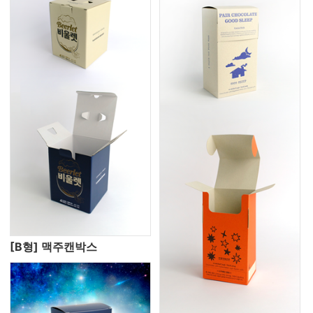
[B형] 맥주캔박스