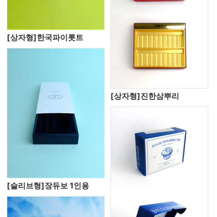
[상자형]한국파이롯트
[상자형]진한삼뿌리
[슬리브형]장듀보 1인용