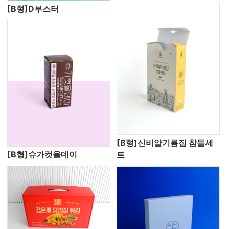
[B형]D부스터
[B형]신비얄기름집 참들세
[B형]슈가컷올데이
트