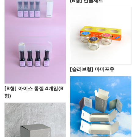
[B형] 선물세트
[슬리브형] 마미포유
[B형] 아이스 통젤 4개입(B
형)