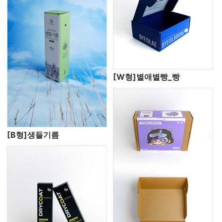
[W형]별애별빵_빵
[B형]생들기름