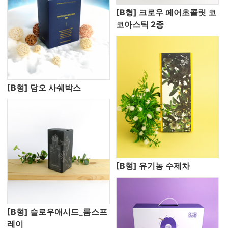
[B형] 크로우 페어초콜릿 코
코아스틱 2종
[B형] 담오 사쉐박스
[B형] 유기농 수제차
[B형] 슬로우애시드_룸스프
레이