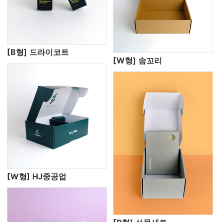
[B형] 드라이코트
[W형] 솜꼬리
[W형] HJ중공업