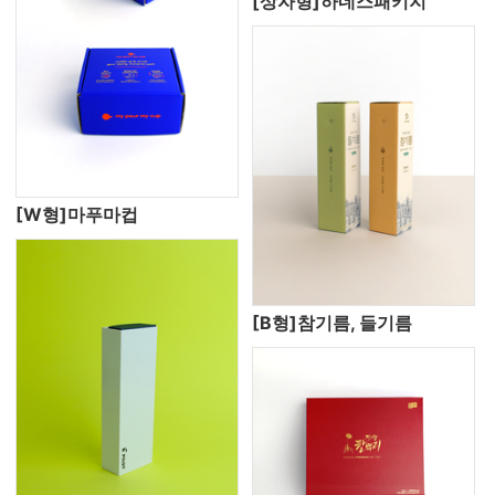
[상자형]하네스패키지
[W형]마푸마컵
[B형]참기름, 들기름