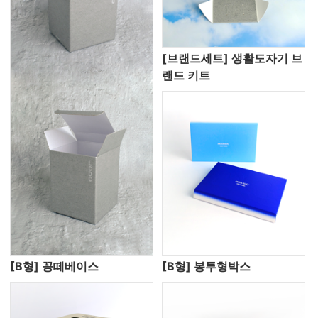
[브랜드세트] 생활도자기 브
랜드 키트
[B형] 꽁떼베이스
[B형] 봉투형박스