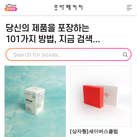
모아패키지
메
당신의 제품을 포장하는
101가지 방법, 지금 검색...
검색
[상자형]세이버스클럽