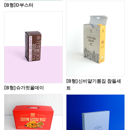
[B형]D부스터
[B형]신비얄기름집 참들세
[B형]슈가컷올데이
트