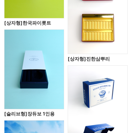
[상자형]한국파이롯트
[상자형]진한삼뿌리
[슬리브형]장듀보 1인용