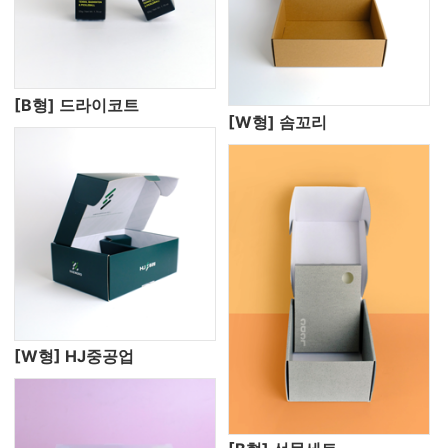
[B형] 드라이코트
[W형] 솜꼬리
[W형] HJ중공업