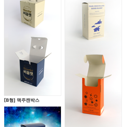
[B형] 맥주캔박스