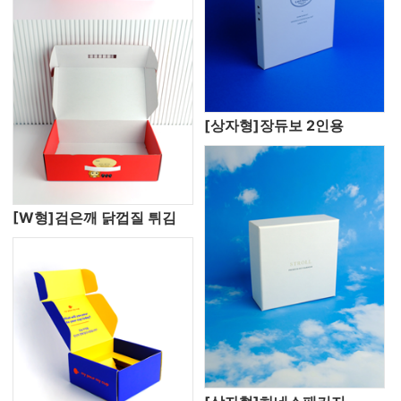
[상자형]장듀보 2인용
[W형]검은깨 닭껍질 튀김