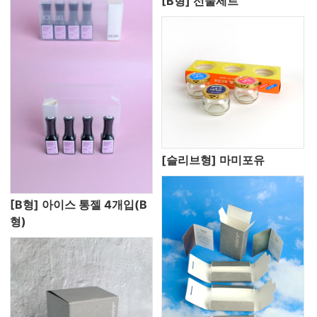
[B형] 선물세트
[슬리브형] 마미포유
[B형] 아이스 통젤 4개입(B
형)