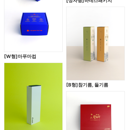
[상자형]하네스패키지
[W형]마푸마컵
[B형]참기름, 들기름