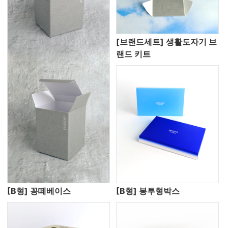
[브랜드세트] 생활도자기 브
랜드 키트
[B형] 꽁떼베이스
[B형] 봉투형박스