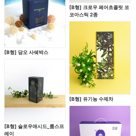
[B형] 크로우 페어초콜릿 코
코아스틱 2종
[B형] 담오 사쉐박스
[B형] 유기농 수제차
[B형] 슬로우애시드_룸스프
레이