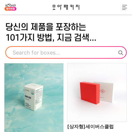
모아패키지
메
당신의 제품을 포장하는
101가지 방법, 지금 검색...
검색
[상자형]세이버스클럽