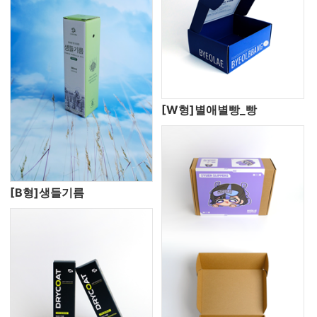
[W형]별애별빵_빵
[B형]생들기름