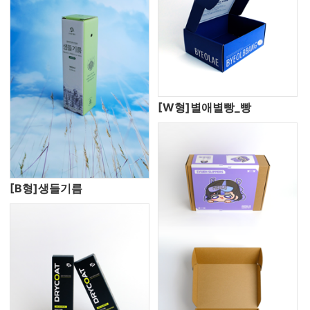
[W형]별애별빵_빵
[B형]생들기름