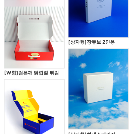
[상자형]장듀보 2인용
[W형]검은깨 닭껍질 튀김