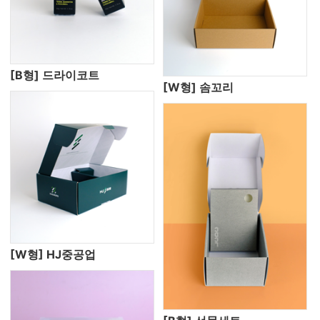
[B형] 드라이코트
[W형] 솜꼬리
[W형] HJ중공업