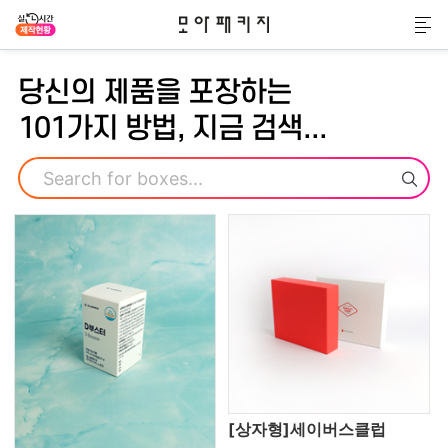
모아패키지
메
당신의 제품을 포장하는
101가지 방법, 지금 검색...
검색
[상자형]세이버스클럽