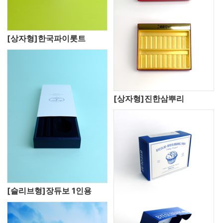
[상자형]한국파이롯트
[상자형]진한삼뿌리
[슬리브형]장듀보 1인용