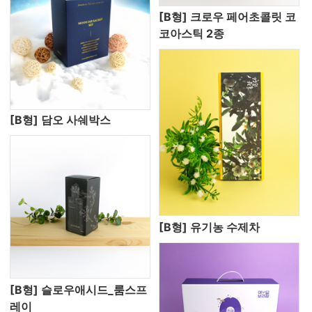
[B형] 크로우 페어초콜릿 코
코아스틱 2종
[B형] 담오 사쉐박스
[B형] 유기농 수제차
[B형] 슬로우애시드_룸스프
레이