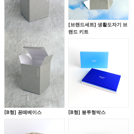
[브랜드세트] 생활도자기 브
랜드 키트
[B형] 꽁떼베이스
[B형] 봉투형박스