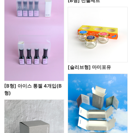
[B형] 선물세트
[슬리브형] 마미포유
[B형] 아이스 통젤 4개입(B
형)