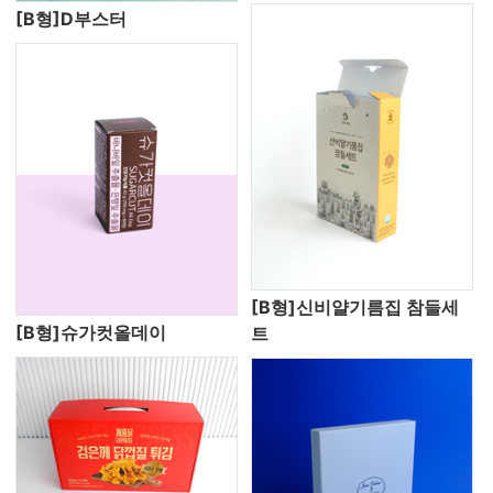
[B형]D부스터
[B형]신비얄기름집 참들세
[B형]슈가컷올데이
트