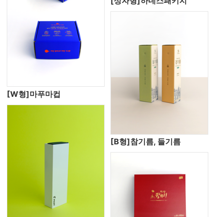
[상자형]하네스패키지
[W형]마푸마컵
[B형]참기름, 들기름