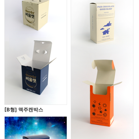
[B형] 맥주캔박스