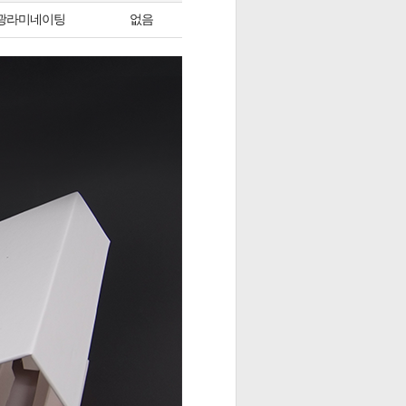
광라미네이팅
없음