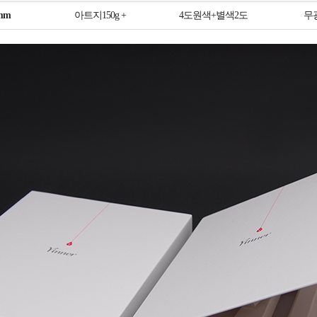
 mm
아트지150g +
4도원색+별색2도
무