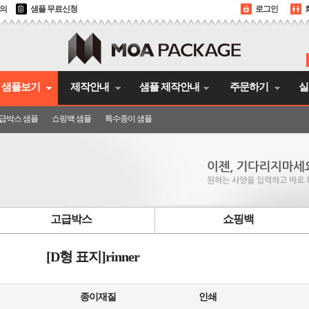
문의
샘플 무료신청
로그인
샘플보기
제작안내
샘플 제작안내
주문하기
실
급박스 샘플
쇼핑백 샘플
특수종이 샘플
고급박스
쇼핑백
[D형 표지]rinner
종이재질
인쇄