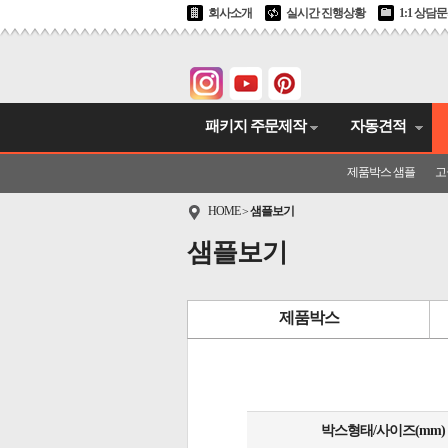
회사소개
실시간 진행상황
1:1 상담
패키지 주문제작
자동견적
제품박스 샘플
고
HOME
샘플보기
>
샘플보기
제품박스
박스형태/사이즈(mm)