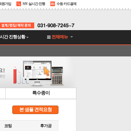
회원가입
MY 실시간 진행
수동 카드결제
시간 진행상황
전체메뉴
특수종이
본 샘플 견적요청
코팅
후가공