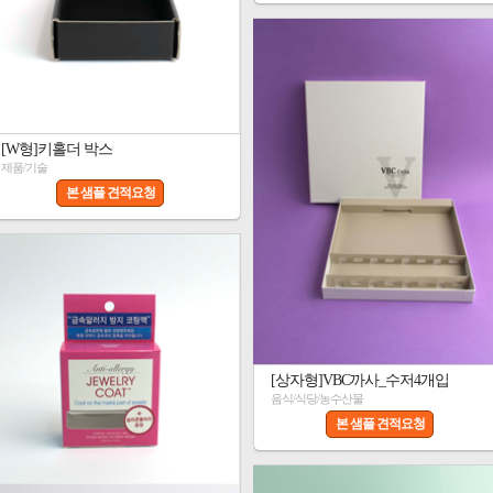
[W형]키홀더 박스
제품/기술
본 샘플 견적요청
[상자형]VBC까사_수저4개입
음식/식당/농수산물
본 샘플 견적요청