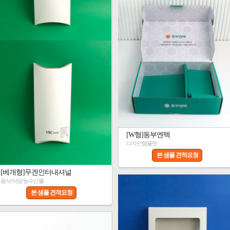
[W형]동부엔텍
디자인템플릿
본 샘플 견적요청
[베개형]무겐인터내셔널
음식/식당/농수산물
본 샘플 견적요청