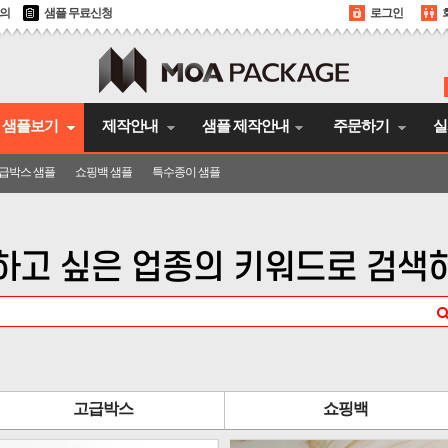
문의
샘플 무료신청
로그인
샘플보기
제작안내
샘플 제작안내
주문하기
실
급박스 샘플
쇼핑백 샘플
특수종이 샘플
하고 싶은 업종의 키워드로 검색
고급박스
쇼핑백