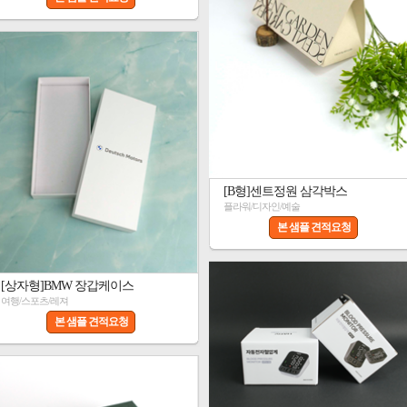
[B형]센트정원 삼각박스
플라워/디자인/예술
본 샘플 견적요청
[상자형]BMW 장갑케이스
여행/스포츠/레져
본 샘플 견적요청