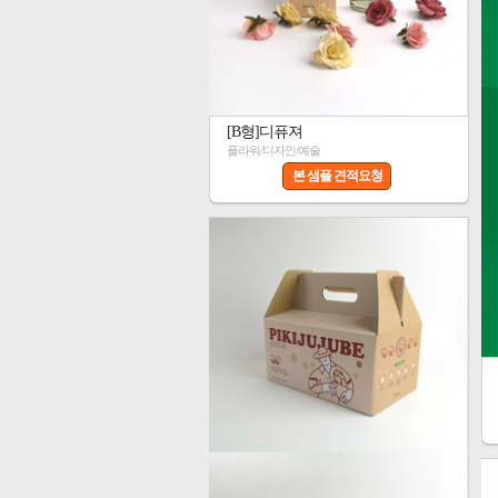
[B형]디퓨져
플라워/디자인/예술
본 샘플 견적요청