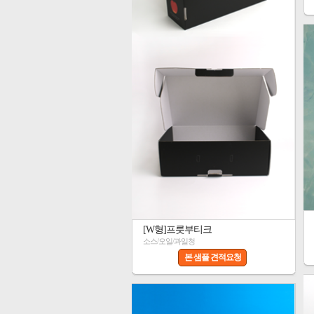
[W형]프릇부티크
소스/오일/과일청
본 샘플 견적요청