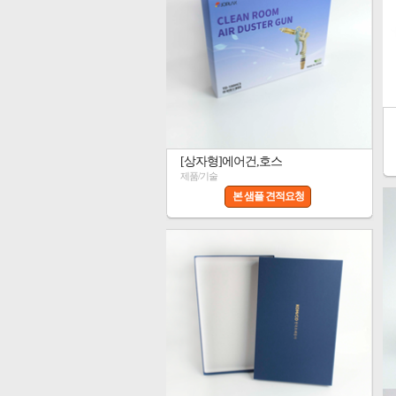
[상자형]에어건,호스
제품/기술
본 샘플 견적요청