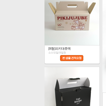
[R형]피키대츄액
소스/오일/과일청
본 샘플 견적요청