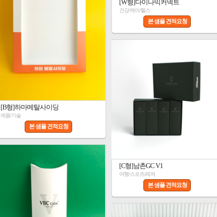
[W형]다이나믹커넥트
건강/케어/헬스
본 샘플 견적요청
[B형]하마메탈사이딩
제품/기술
본 샘플 견적요청
[C형]남촌GC V1
여행/스포츠/레져
본 샘플 견적요청