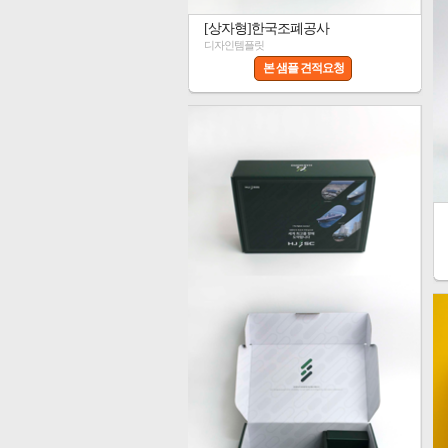
[상자형]한국조폐공사
디자인템플릿
본 샘플 견적요청