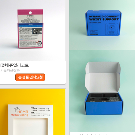
[B형]쥬얼리코트
의류/패션/잡화
본 샘플 견적요청