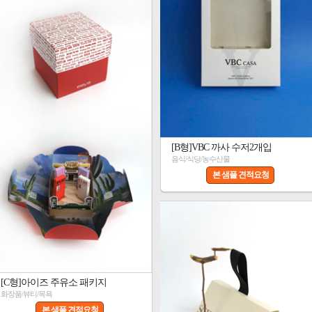
[B형]VBC 까사 수저2개입
음식/식당/농수산물
본 샘플 견적요청
[C형]아이즈 주유소 패키지
화장품/뷰티/목욕
본 샘플 견적요청