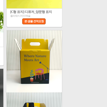
[C형 표지] 디퓨저_양문형 표지
플라워/디자인/예술
본 샘플 견적요청