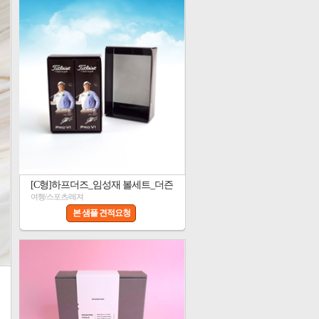
[C형]하프더즈_임성재 볼세트_더즌
여행/스포츠/레져
본 샘플 견적요청