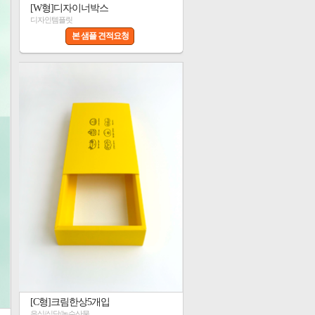
[W형]디자이너박스
디자인템플릿
본 샘플 견적요청
[C형]크림한상5개입
음식/식당/농수산물