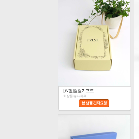
[W형]릴릴기프트
화장품/뷰티/목욕
본 샘플 견적요청