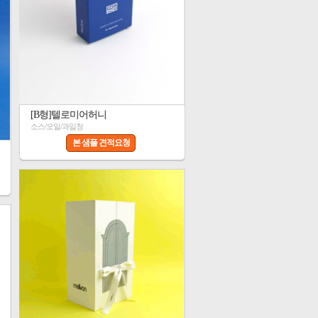
[B형]텔로미어허니
소스/오일/과일청
본 샘플 견적요청