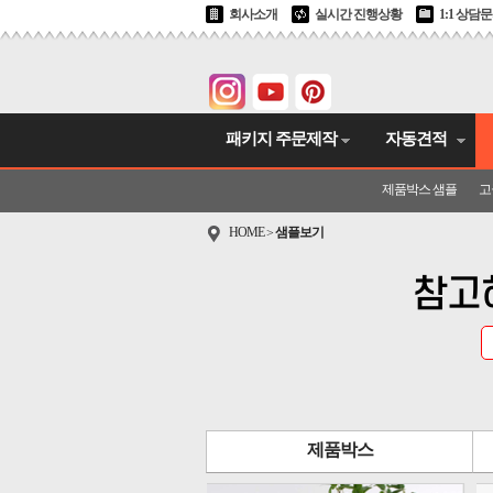
회사소개
실시간 진행상황
1:1 상담
패키지 주문제작
자동견적
제품박스 샘플
고
HOME
샘플보기
>
참고
제품박스