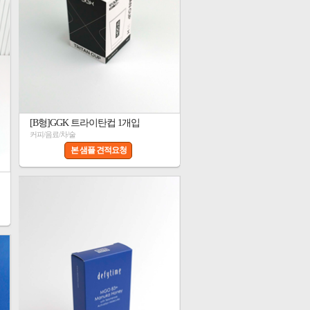
[B형]GGK 트라이탄컵 1개입
커피/음료/차/술
본 샘플 견적요청