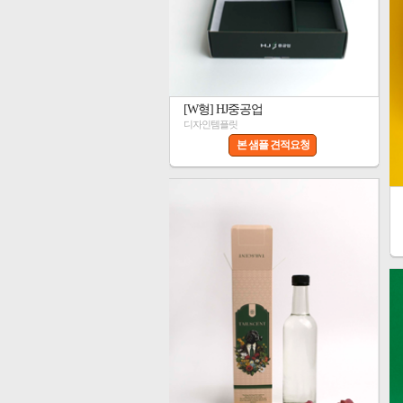
[W형] HJ중공업
디자인템플릿
본 샘플 견적요청