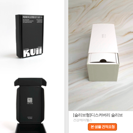
[슬리브형]디스커버리 슬리브
건강/케어/헬스
본 샘플 견적요청