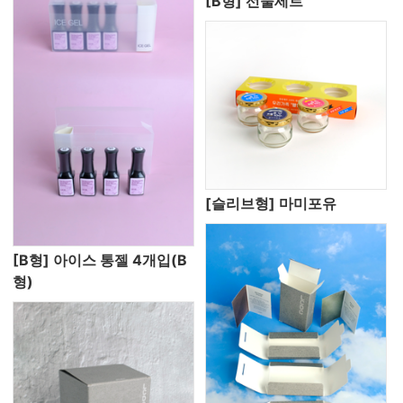
[B형] 선물세트
[슬리브형] 마미포유
[B형] 아이스 통젤 4개입(B
형)