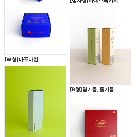
[상자형]하네스패키지
[W형]마푸마컵
[B형]참기름, 들기름