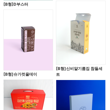
[B형]D부스터
[B형]신비얄기름집 참들세
[B형]슈가컷올데이
트