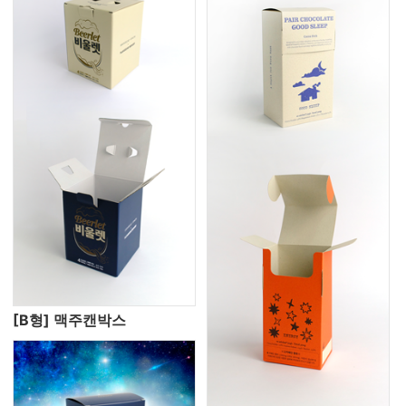
[B형] 맥주캔박스