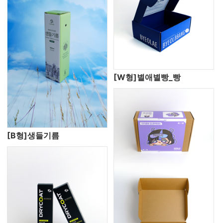
[W형]별애별빵_빵
[B형]생들기름