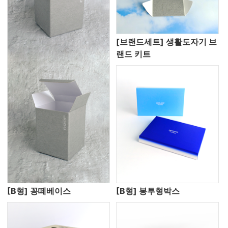
[브랜드세트] 생활도자기 브
랜드 키트
[B형] 꽁떼베이스
[B형] 봉투형박스