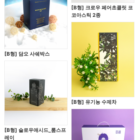
[B형] 크로우 페어초콜릿 코
코아스틱 2종
[B형] 담오 사쉐박스
[B형] 유기농 수제차
[B형] 슬로우애시드_룸스프
레이