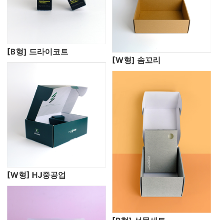
[B형] 드라이코트
[W형] 솜꼬리
[W형] HJ중공업