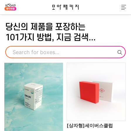
모아패키지
메
당신의 제품을 포장하는
101가지 방법, 지금 검색...
검색
[상자형]세이버스클럽