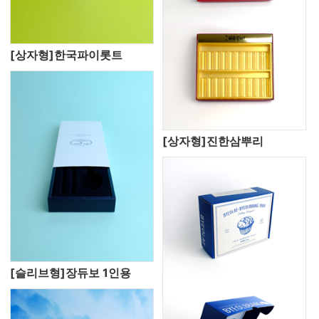
[상자형]한국파이롯트
[상자형]진한삼뿌리
[슬리브형]장듀보 1인용