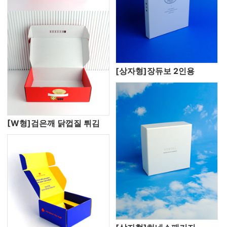
[상자형]장듀보 2인용
[W형]검은깨 닭껍질 튀김