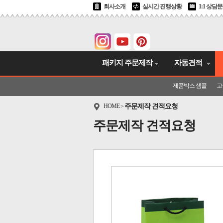
회사소개
실시간 진행상황
1:1 상담
패키지 주문제작
자동견적
제품박스 샘플
고
HOME
주문제작 견적요청
>
주문제작 견적요청