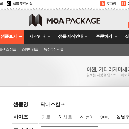
문의
샘플 무료신청
로그인
샘플보기
제작안내
샘플 제작안내
주문하기
실
급박스 샘플
쇼핑백 샘플
특수종이 샘플
샘플명
닥터스칼프
사이즈
X
X
(mm)
상담후