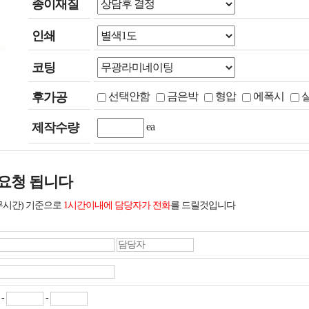
종이재질
인쇄
코팅
후가공
선택안함
금은박
형압
에폭시
제작수량
ea
요청 됩니다
무시간) 기준으로
1시간이내에 담당자가 전화
를 드릴것입니다
-
-