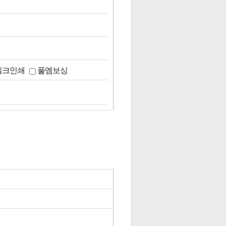
실크인쇄
풀엠보싱