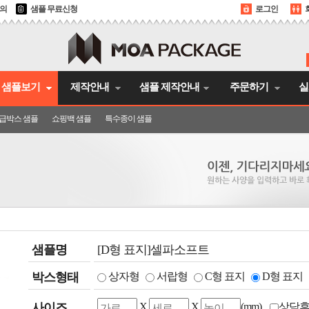
문의
샘플 무료신청
로그인
샘플보기
제작안내
샘플 제작안내
주문하기
실
급박스 샘플
쇼핑백 샘플
특수종이 샘플
샘플명
[D형 표지]셀파소프트
박스형태
상자형
서랍형
C형 표지
D형 표지
사이즈
X
X
(mm)
상담후