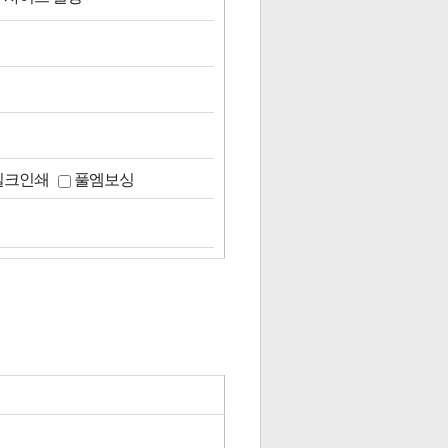
실크인쇄
풀엠보싱