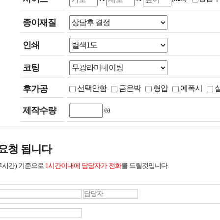
종이재질
인쇄
코팅
후가공
선택안함
금은박
형압
에폭시
제작수량
ea
요청 됩니다
무시간) 기준으로
1시간이내에 담당자가 전화
를 드릴것입니다