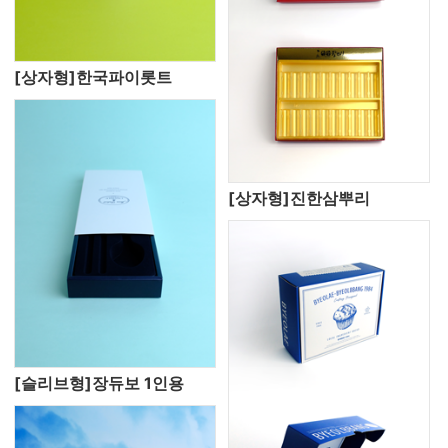
[상자형]한국파이롯트
[상자형]진한삼뿌리
[슬리브형]장듀보 1인용