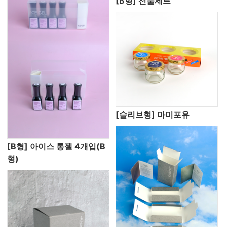
[B형] 선물세트
[슬리브형] 마미포유
[B형] 아이스 통젤 4개입(B
형)