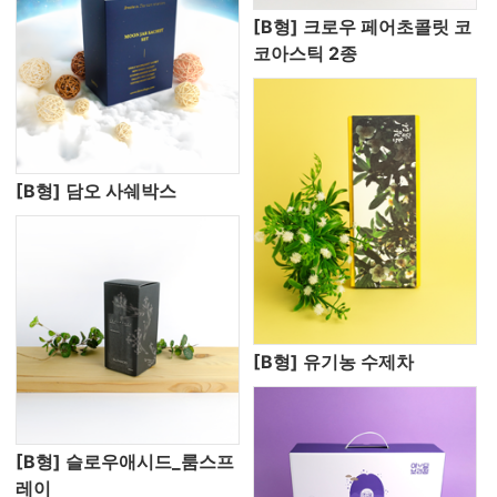
[B형] 크로우 페어초콜릿 코
코아스틱 2종
[B형] 담오 사쉐박스
[B형] 유기농 수제차
[B형] 슬로우애시드_룸스프
레이