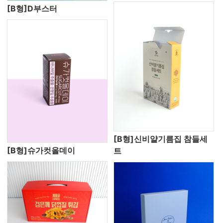
[B형]D부스터
[B형]신비얄기름집 참들세
[B형]슈가컷올데이
트