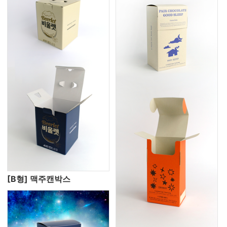
[B형] 맥주캔박스