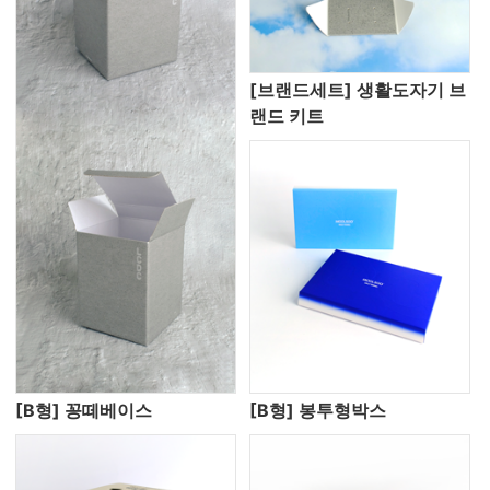
[브랜드세트] 생활도자기 브
랜드 키트
[B형] 꽁떼베이스
[B형] 봉투형박스