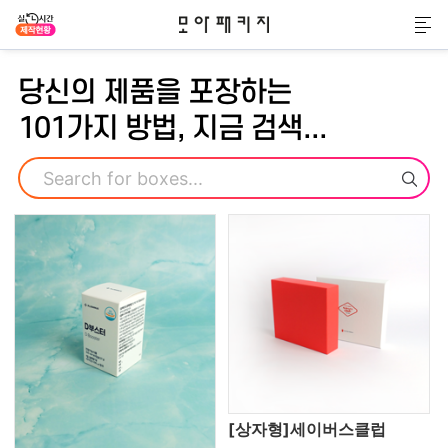
모아패키지
메
당신의 제품을 포장하는
101가지 방법, 지금 검색...
검색
[상자형]세이버스클럽