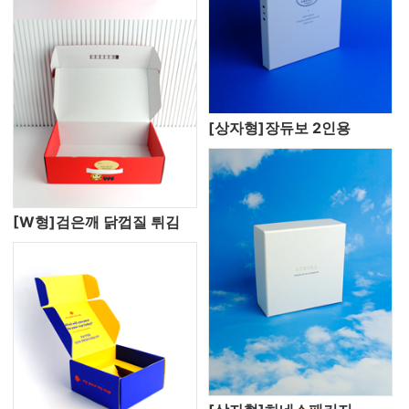
[상자형]장듀보 2인용
[W형]검은깨 닭껍질 튀김