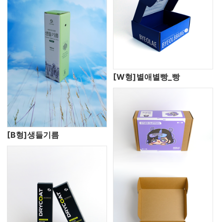
[W형]별애별빵_빵
[B형]생들기름