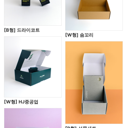
[B형] 드라이코트
[W형] 솜꼬리
[W형] HJ중공업