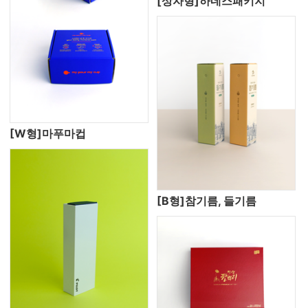
[상자형]하네스패키지
[W형]마푸마컵
[B형]참기름, 들기름