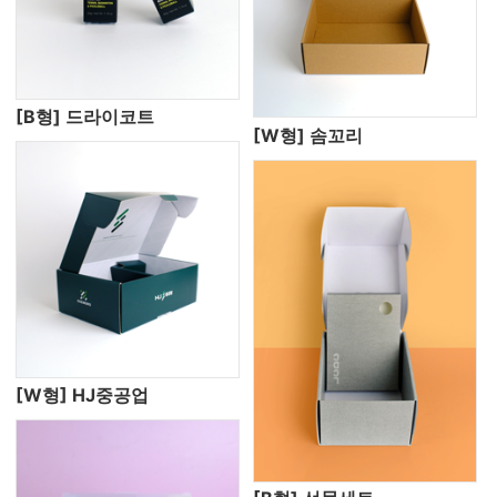
[B형] 드라이코트
[W형] 솜꼬리
[W형] HJ중공업