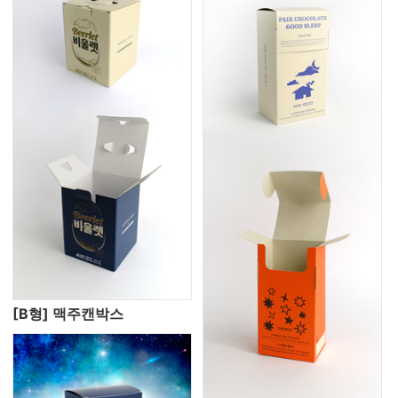
[B형] 맥주캔박스