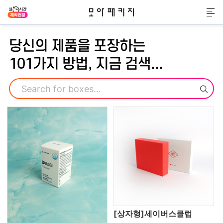
모아패키지
메
당신의 제품을 포장하는
101가지 방법, 지금 검색...
검색
[상자형]세이버스클럽