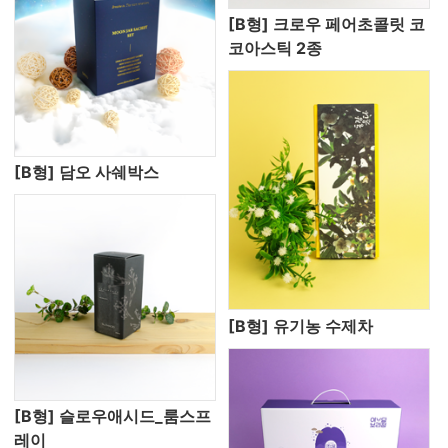
[B형] 크로우 페어초콜릿 코
코아스틱 2종
[B형] 담오 사쉐박스
[B형] 유기농 수제차
[B형] 슬로우애시드_룸스프
레이