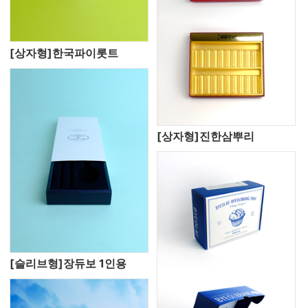
[상자형]한국파이롯트
[상자형]진한삼뿌리
[슬리브형]장듀보 1인용