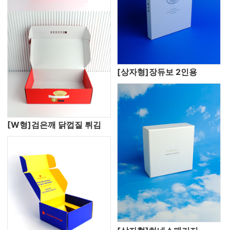
[상자형]장듀보 2인용
[W형]검은깨 닭껍질 튀김