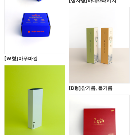
[상자형]하네스패키지
[W형]마푸마컵
[B형]참기름, 들기름