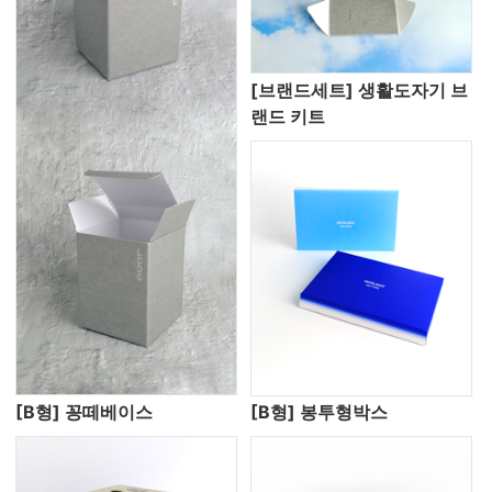
[브랜드세트] 생활도자기 브
랜드 키트
[B형] 꽁떼베이스
[B형] 봉투형박스