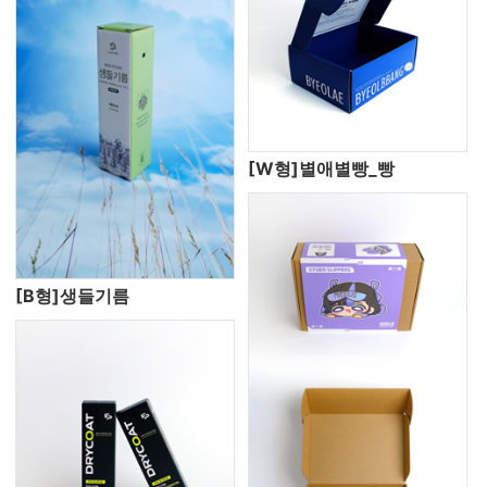
[W형]별애별빵_빵
[B형]생들기름