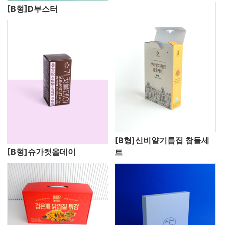
[B형]D부스터
[B형]신비얄기름집 참들세
[B형]슈가컷올데이
트