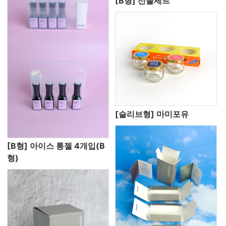
[B형] 선물세트
[슬리브형] 마미포유
[B형] 아이스 통젤 4개입(B
형)