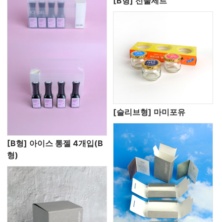
[B형] 선물세트
[슬리브형] 마미포유
[B형] 아이스 통젤 4개입(B
형)