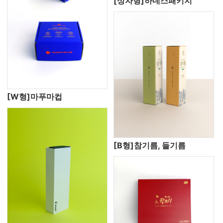
[상자형]하네스패키지
[W형]마푸마컵
[B형]참기름, 들기름