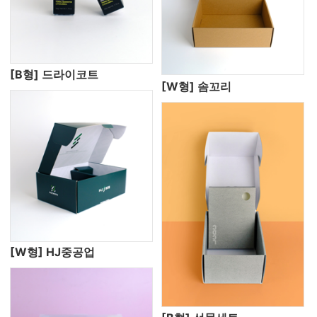
[B형] 드라이코트
[W형] 솜꼬리
[W형] HJ중공업