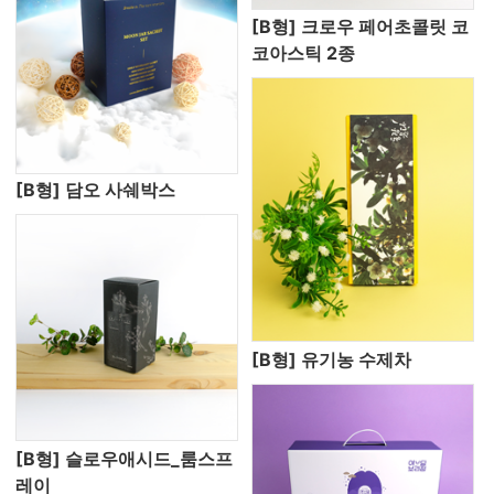
[B형] 크로우 페어초콜릿 코
코아스틱 2종
[B형] 담오 사쉐박스
[B형] 유기농 수제차
[B형] 슬로우애시드_룸스프
레이