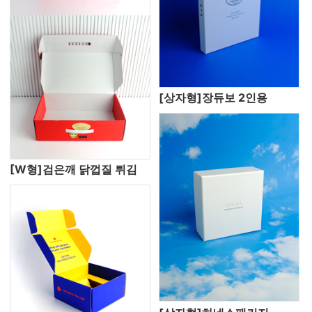
[상자형]장듀보 2인용
[W형]검은깨 닭껍질 튀김