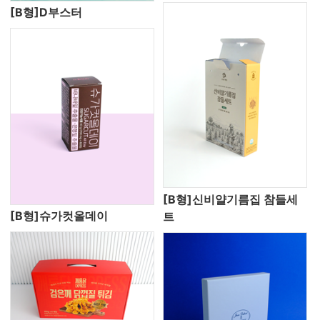
[B형]D부스터
[B형]신비얄기름집 참들세
[B형]슈가컷올데이
트