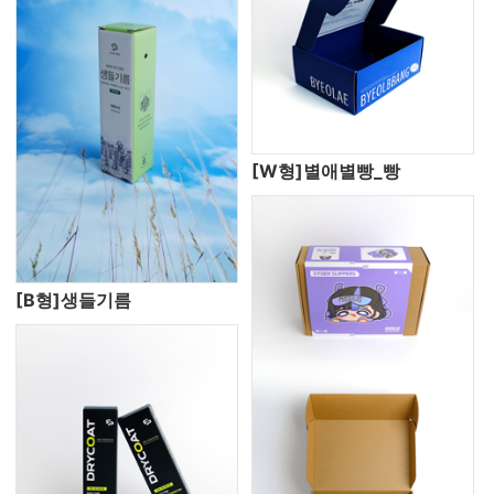
[W형]별애별빵_빵
[B형]생들기름