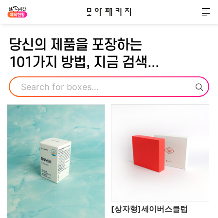
모아패키지
메
당신의 제품을 포장하는
101가지 방법, 지금 검색...
검색
[상자형]세이버스클럽