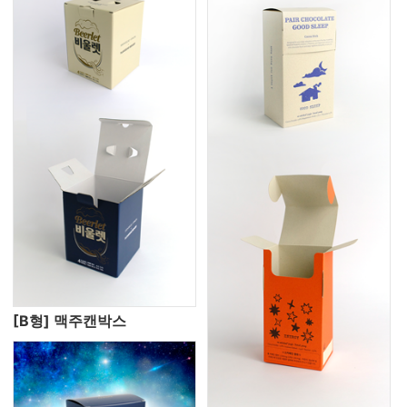
[B형] 맥주캔박스