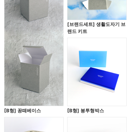
[브랜드세트] 생활도자기 브
랜드 키트
[B형] 꽁떼베이스
[B형] 봉투형박스