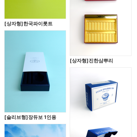
[상자형]한국파이롯트
[상자형]진한삼뿌리
[슬리브형]장듀보 1인용