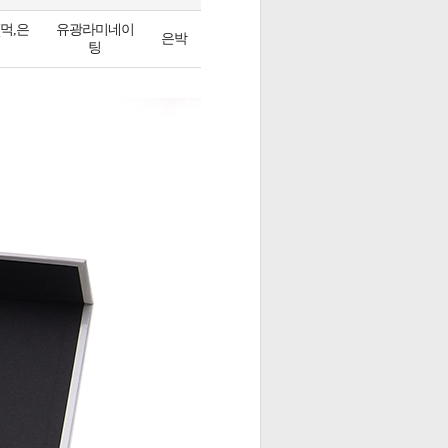
먹,은
유광라미네이
은박
팅