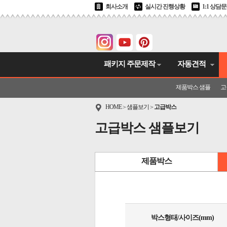
회사소개
실시간 진행상황
1:1 상담
패키지 주문제작
자동견적
제품박스 샘플
고
HOME
샘플보기
고급박스
>
>
고급박스 샘플보기
제품박스
박스형태/사이즈(mm)