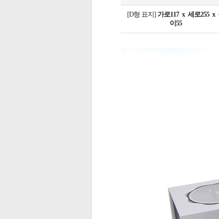
[D형 표지]
가로117 x 세로255 x
이55