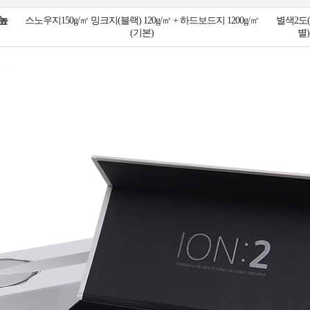
 높
스노우지150g/㎡ 밍크지(블랙) 120g/㎡ + 하드보드지 1200g/㎡
별색2도(
(기본)
별)