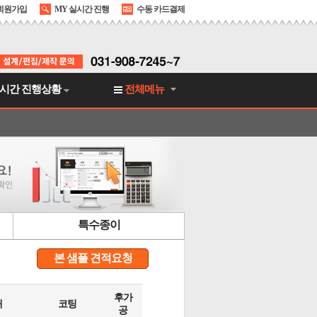
회원가입
MY 실시간 진행
수동 카드결제
시간 진행상황
전체메뉴
특수종이
본 샘플 견적요청
후가
쇄
코팅
공