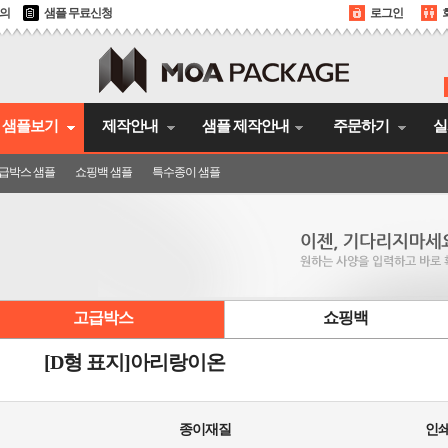
문의
샘플 무료신청
로그인
샘플보기
제작안내
샘플 제작안내
주문하기
실
급박스 샘플
쇼핑백 샘플
특수종이 샘플
고급박스
쇼핑백
[D형 표지]아리랑이온
종이재질
인