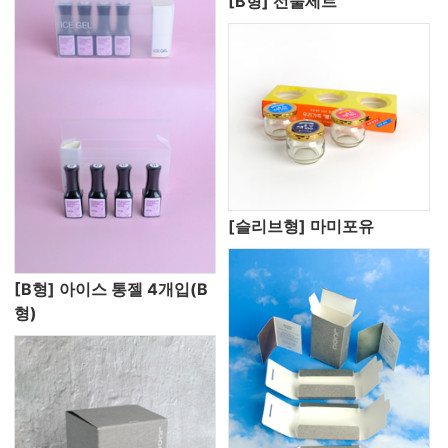
[B형] 선물세트
[슬리브형] 마미포유
[B형] 아이스 통젤 4개입(B
형)