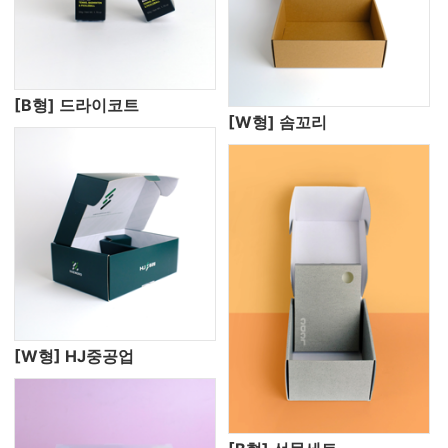
[B형] 드라이코트
[W형] 솜꼬리
[W형] HJ중공업