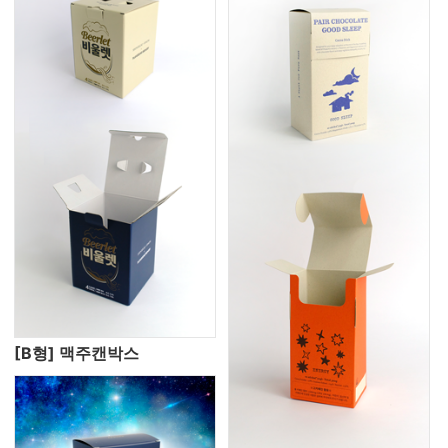
[B형] 맥주캔박스