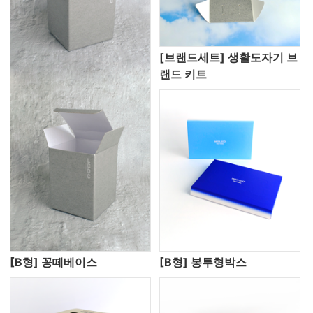
[브랜드세트] 생활도자기 브
랜드 키트
[B형] 꽁떼베이스
[B형] 봉투형박스