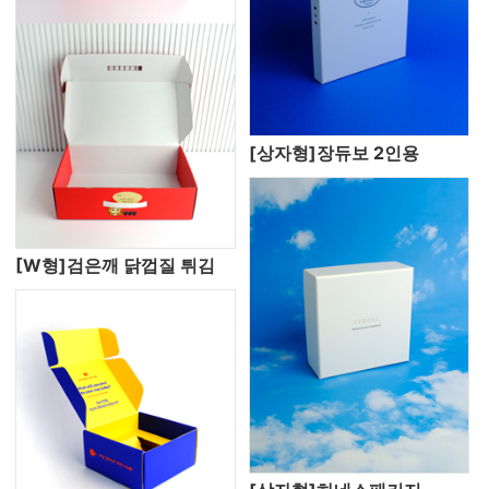
[상자형]장듀보 2인용
[W형]검은깨 닭껍질 튀김