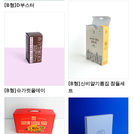
[B형]D부스터
[B형]신비얄기름집 참들세
[B형]슈가컷올데이
트