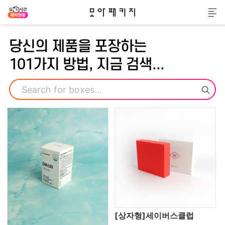
모아패키지
메
당신의 제품을 포장하는
101가지 방법, 지금 검색...
검색
[상자형]세이버스클럽