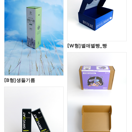
[W형]별애별빵_빵
[B형]생들기름