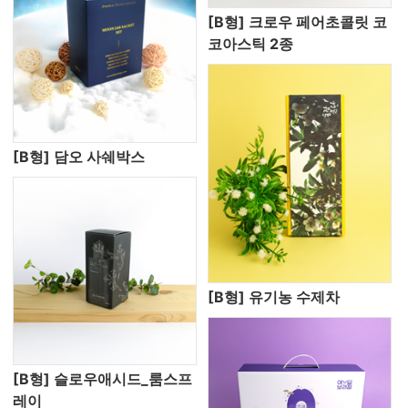
[B형] 크로우 페어초콜릿 코
코아스틱 2종
[B형] 담오 사쉐박스
[B형] 유기농 수제차
[B형] 슬로우애시드_룸스프
레이