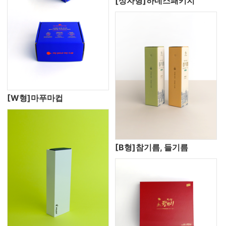
[상자형]하네스패키지
[W형]마푸마컵
[B형]참기름, 들기름