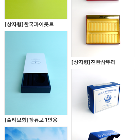
[상자형]한국파이롯트
[상자형]진한삼뿌리
[슬리브형]장듀보 1인용