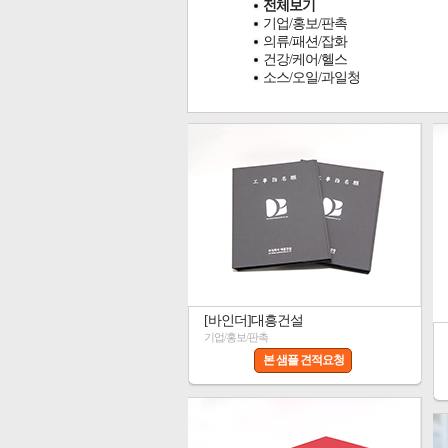
전체보기
기업/홍보/판촉
의류/패션/잡화
건강/케어/헬스
소스/오일/과일청
[바인더]대흥건설
기업/홍보/판촉
본 샘플 견적요청