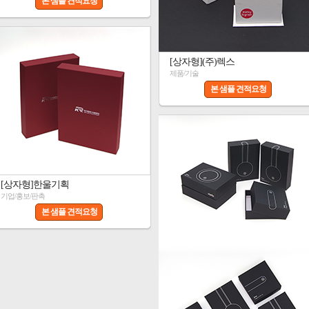
본 샘플 견적요청
[상자형](주)렉스
제품/기술
본 샘플 견적요청
[상자형]한울기획
기업/홍보/판촉
본 샘플 견적요청