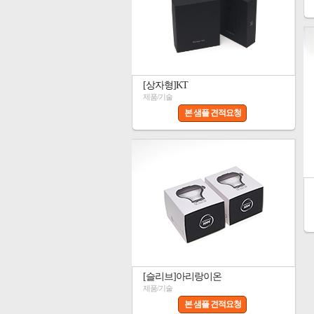
[상자형]KT
제품/기술
본 샘플 견적요청
[슬리브]아리랑이온
제품/기술
본 샘플 견적요청