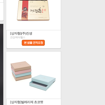
[상자형](주)진생
건강/케어/헬스
본 샘플 견적요청
[상자형]발레리제 초코렛