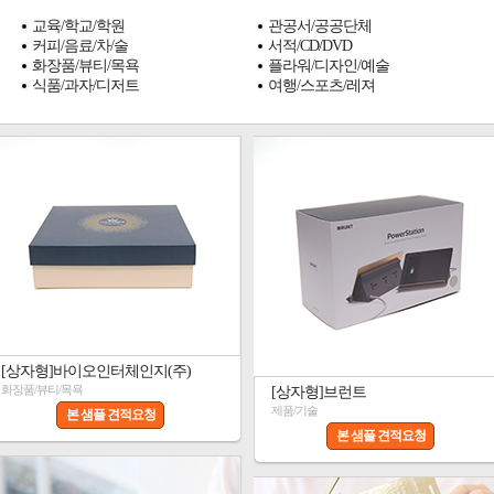
교육/학교/학원
관공서/공공단체
커피/음료/차/술
서적/CD/DVD
화장품/뷰티/목욕
플라워/디자인/예술
식품/과자/디저트
여행/스포츠/레져
[상자형]바이오인터체인지(주)
화장품/뷰티/목욕
[상자형]브런트
제품/기술
본 샘플 견적요청
본 샘플 견적요청