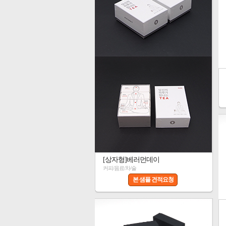
[상자형]베러먼데이
커피/음료/차/술
본 샘플 견적요청