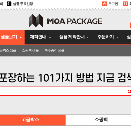
문의
샘플 무료신청
로그인
샘플보기
제작안내
샘플 제작안내
주문하기
실
급박스 샘플
쇼핑백 샘플
특수종이 샘플
포장하는 101가지 방법 지금 
고급박스
쇼핑백