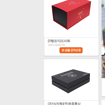
[D형표지]도리화
관공서/공공단체
본 샘플 견적요청
[3단상자형](주)원효통상