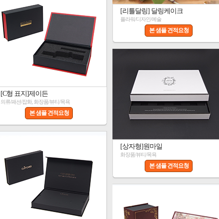
[리틀달링] 달링케이크
플라워/디자인/예술
본 샘플 견적요청
[C형 표지]제이든
의류/패션/잡화, 화장품/뷰티/목욕
본 샘플 견적요청
[상자형]원마일
화장품/뷰티/목욕
본 샘플 견적요청