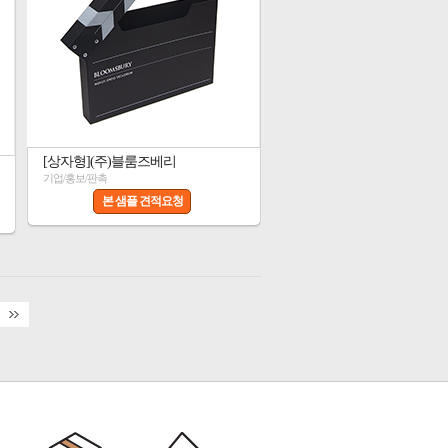
[상자형](주)블룸즈베리
기업/홍보/판촉
본 샘플 견적요청