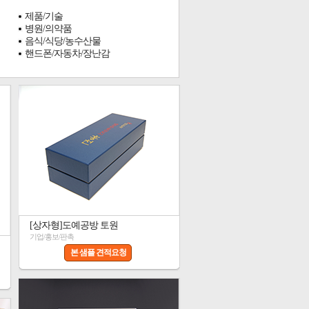
제품/기술
병원/의약품
음식/식당/농수산물
핸드폰/자동차/장난감
[상자형]도예공방 토원
기업/홍보/판촉
본 샘플 견적요청