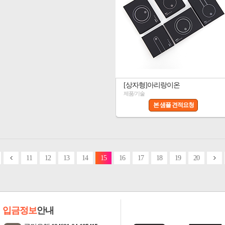
[상자형]아리랑이온
제품/기술
본 샘플 견적요청
11
12
13
14
15
16
17
18
19
20
입금정보
안내