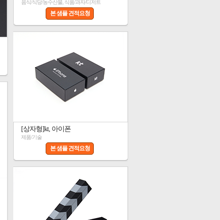
음식/식당/농수산물, 식품/과자/디저트
본 샘플 견적요청
[상자형]kt, 아이폰
제품/기술
본 샘플 견적요청