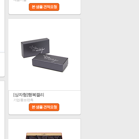
본 샘플 견적요청
[상자형]행복캘리
기업/홍보/판촉
본 샘플 견적요청