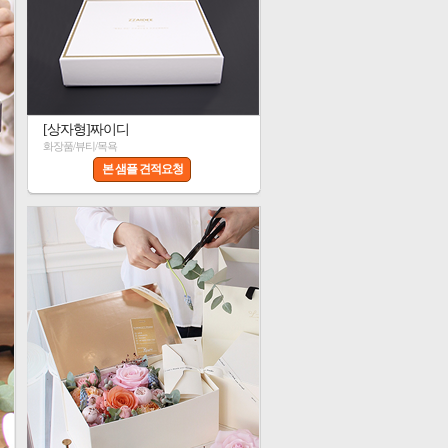
[상자형]짜이디
화장품/뷰티/목욕
본 샘플 견적요청