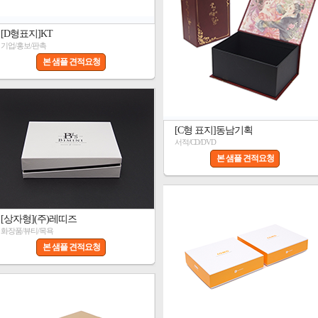
[D형표지]KT
기업/홍보/판촉
본 샘플 견적요청
[C형 표지]동남기획
서적/CD/DVD
본 샘플 견적요청
[상자형](주)레띠즈
화장품/뷰티/목욕
본 샘플 견적요청