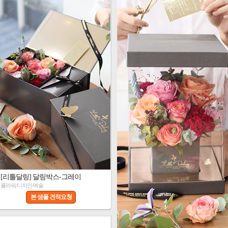
[리틀달링] 달링박스-그레이
플라워/디자인/예술
본 샘플 견적요청