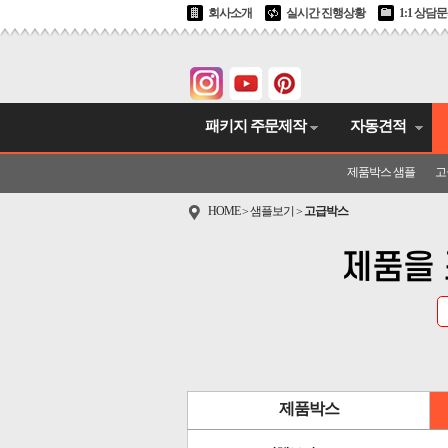
회사소개
실시간 진행상황
1:1 상담
패키지 주문제작
자동견적
제품박스 샘플
고
HOME
샘플보기
고급박스
>
>
제품을 
제품박스