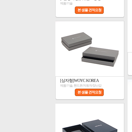
제품/기술
본 샘플 견적요청
[상자형]WOYC KOREA
제품/기술, 핸드폰/자동차/장난감
본 샘플 견적요청