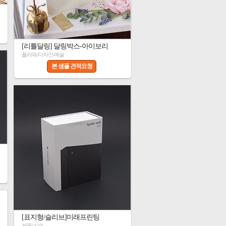
[리틀달링] 달링박스-아이보리
플라워/디자인/예술
본 샘플 견적요청
[표지형/슬리브]미래프린팅
제품/기술