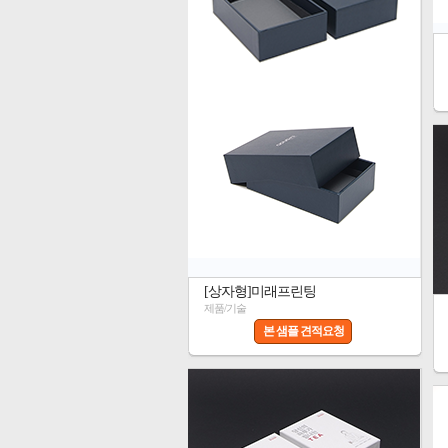
[상자형]미래프린팅
제품/기술
본 샘플 견적요청