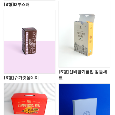
[B형]D부스터
[B형]신비얄기름집 참들세
[B형]슈가컷올데이
트