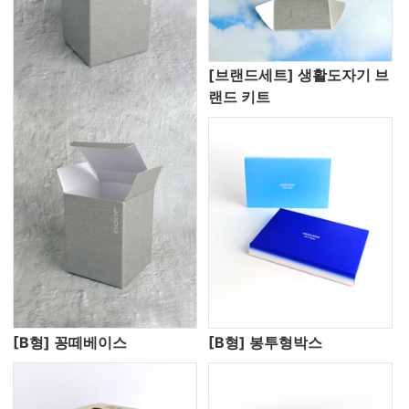
[브랜드세트] 생활도자기 브
랜드 키트
[B형] 꽁떼베이스
[B형] 봉투형박스