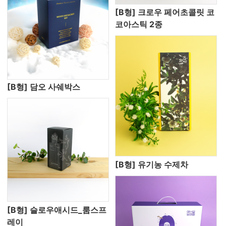
[B형] 크로우 페어초콜릿 코
코아스틱 2종
[B형] 담오 사쉐박스
[B형] 유기농 수제차
[B형] 슬로우애시드_룸스프
레이