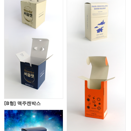
[B형] 맥주캔박스