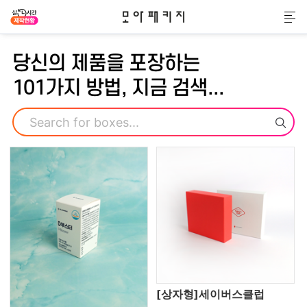
모아패키지
메
당신의 제품을 포장하는
101가지 방법, 지금 검색...
검색
[상자형]세이버스클럽