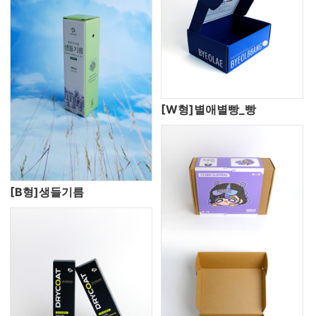
[W형]별애별빵_빵
[B형]생들기름