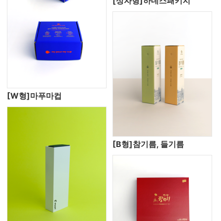
[상자형]하네스패키지
[W형]마푸마컵
[B형]참기름, 들기름