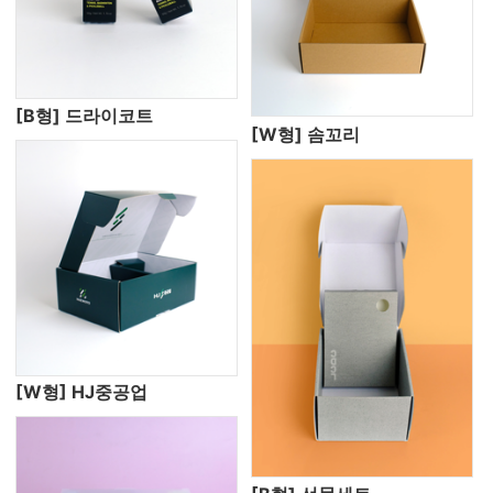
[B형] 드라이코트
[W형] 솜꼬리
[W형] HJ중공업