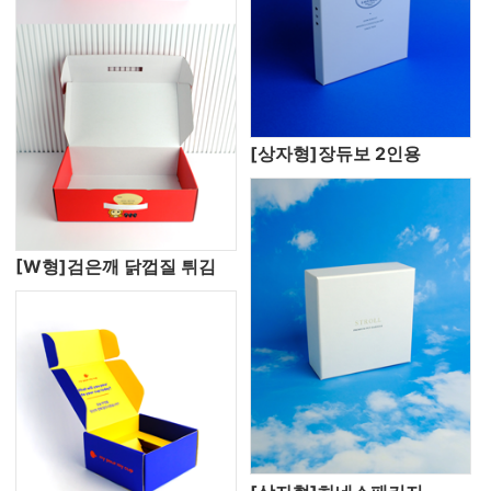
[상자형]장듀보 2인용
[W형]검은깨 닭껍질 튀김