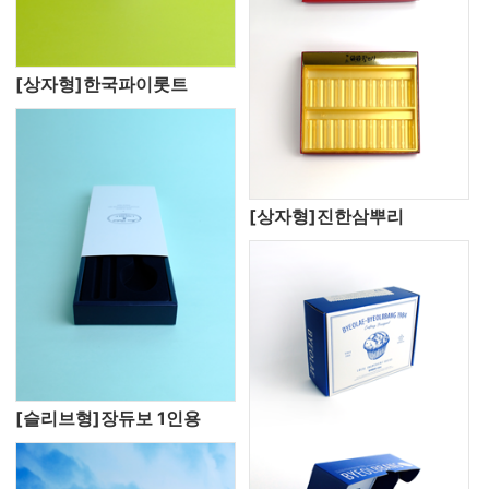
[상자형]한국파이롯트
[상자형]진한삼뿌리
[슬리브형]장듀보 1인용