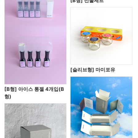
[B형] 선물세트
[슬리브형] 마미포유
[B형] 아이스 통젤 4개입(B
형)