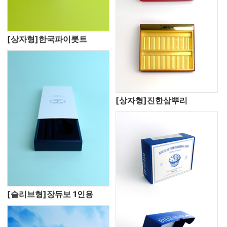
[상자형]한국파이롯트
[상자형]진한삼뿌리
[슬리브형]장듀보 1인용