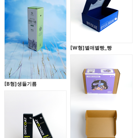
[W형]별애별빵_빵
[B형]생들기름