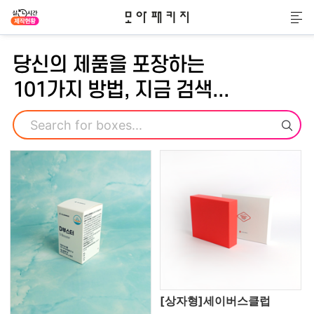
모아패키지
메
당신의 제품을 포장하는
101가지 방법, 지금 검색...
검색
[상자형]세이버스클럽