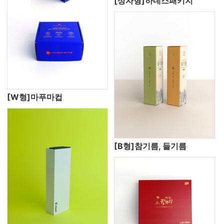
[상자형]하네스패키지
[W형]마푸마컵
[B형]참기름, 들기름