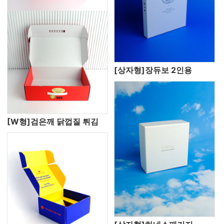
[상자형]장듀보 2인용
[W형]검은깨 닭껍질 튀김