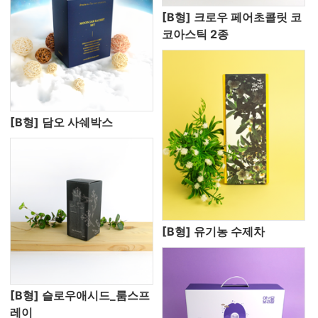
[B형] 크로우 페어초콜릿 코
코아스틱 2종
[B형] 담오 사쉐박스
[B형] 유기농 수제차
[B형] 슬로우애시드_룸스프
레이