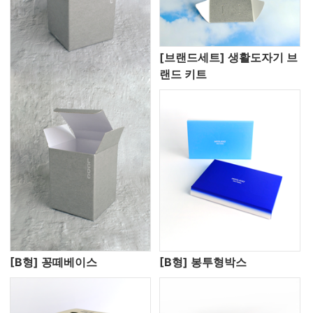
[브랜드세트] 생활도자기 브
랜드 키트
[B형] 꽁떼베이스
[B형] 봉투형박스