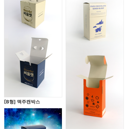
[B형] 맥주캔박스