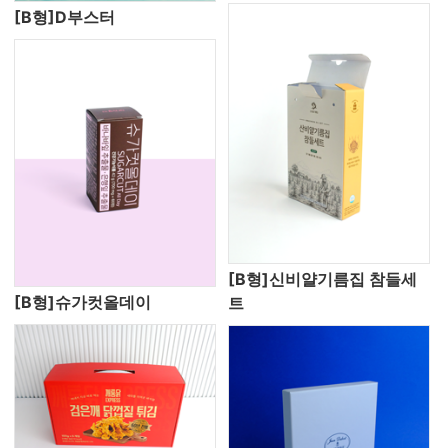
[B형]D부스터
[B형]신비얄기름집 참들세
[B형]슈가컷올데이
트