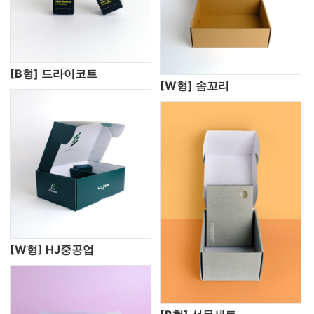
[B형] 드라이코트
[W형] 솜꼬리
[W형] HJ중공업