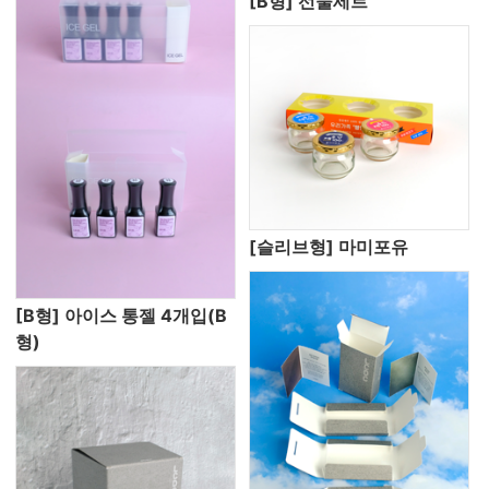
[B형] 선물세트
[슬리브형] 마미포유
[B형] 아이스 통젤 4개입(B
형)