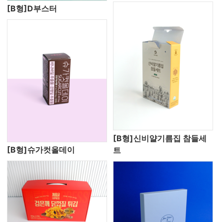
[B형]D부스터
[B형]신비얄기름집 참들세
[B형]슈가컷올데이
트