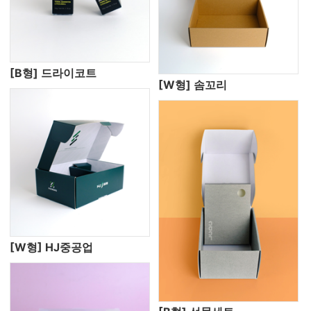
[B형] 드라이코트
[W형] 솜꼬리
[W형] HJ중공업