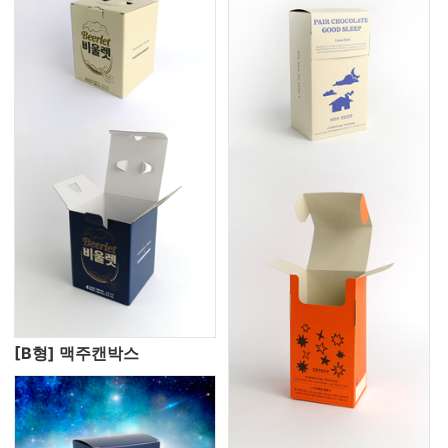
[B형] 맥주캔박스