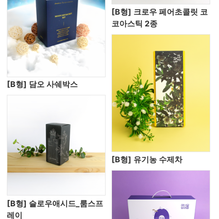
[B형] 크로우 페어초콜릿 코
코아스틱 2종
[B형] 담오 사쉐박스
[B형] 유기농 수제차
[B형] 슬로우애시드_룸스프
레이