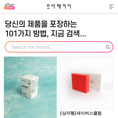
모아패키지
메
당신의 제품을 포장하는
101가지 방법, 지금 검색...
검색
[상자형]세이버스클럽