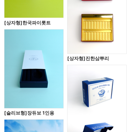
[상자형]한국파이롯트
[상자형]진한삼뿌리
[슬리브형]장듀보 1인용