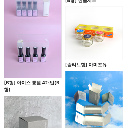
[B형] 선물세트
[슬리브형] 마미포유
[B형] 아이스 통젤 4개입(B
형)