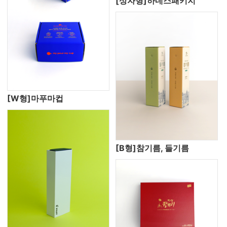
[상자형]하네스패키지
[W형]마푸마컵
[B형]참기름, 들기름