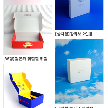
[상자형]장듀보 2인용
[W형]검은깨 닭껍질 튀김