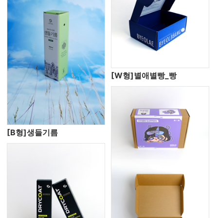
[W형]별애별빵_빵
[B형]생들기름