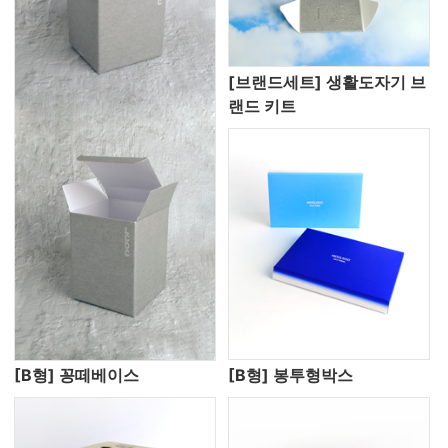
[브랜드세트] 생활도자기 브
랜드 키트
[B형] 꽁떼베이스
[B형] 봉투형박스