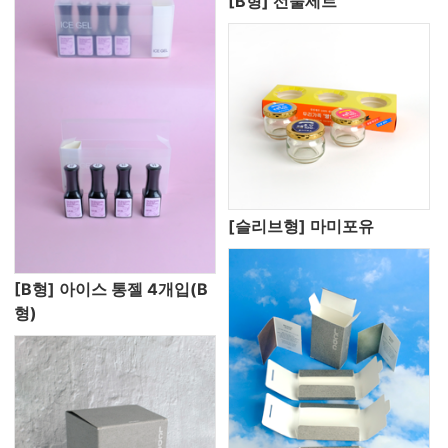
[B형] 선물세트
[슬리브형] 마미포유
[B형] 아이스 통젤 4개입(B
형)