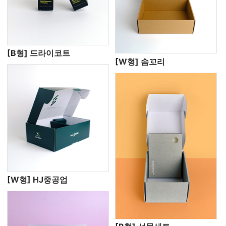
[B형] 드라이코트
[W형] 솜꼬리
[W형] HJ중공업