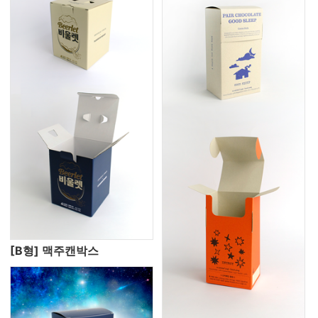
[B형] 맥주캔박스