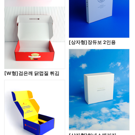
[상자형]장듀보 2인용
[W형]검은깨 닭껍질 튀김