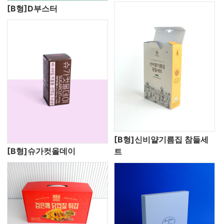
[B형]D부스터
[B형]신비얄기름집 참들세
[B형]슈가컷올데이
트