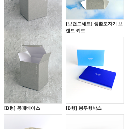
[브랜드세트] 생활도자기 브
랜드 키트
[B형] 꽁떼베이스
[B형] 봉투형박스