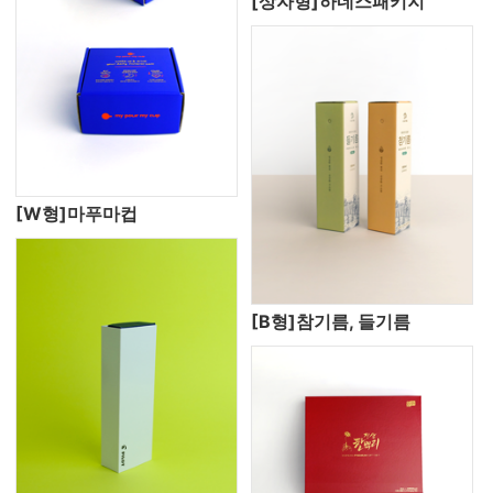
[상자형]하네스패키지
[W형]마푸마컵
[B형]참기름, 들기름