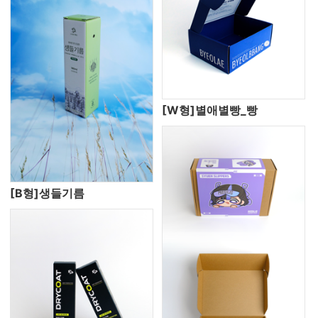
[W형]별애별빵_빵
[B형]생들기름