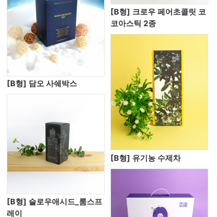
[B형] 크로우 페어초콜릿 코
코아스틱 2종
[B형] 담오 사쉐박스
[B형] 유기농 수제차
[B형] 슬로우애시드_룸스프
레이