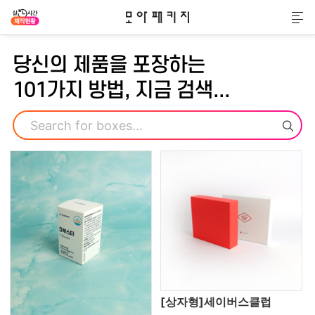
모아패키지
메
당신의 제품을 포장하는
101가지 방법, 지금 검색...
검색
[상자형]세이버스클럽