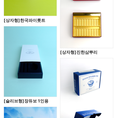
[상자형]한국파이롯트
[상자형]진한삼뿌리
[슬리브형]장듀보 1인용