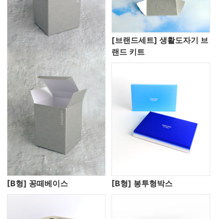
[브랜드세트] 생활도자기 브
랜드 키트
[B형] 꽁떼베이스
[B형] 봉투형박스