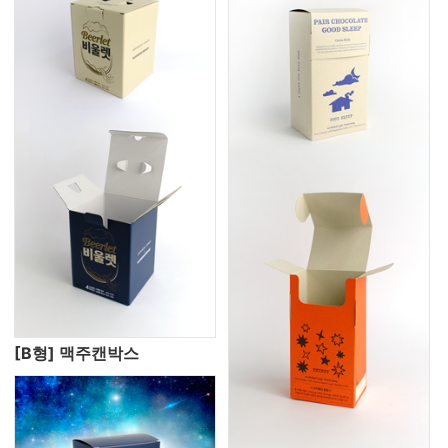
[B형] 맥주캔박스