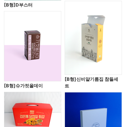
[B형]D부스터
[B형]신비얄기름집 참들세
[B형]슈가컷올데이
트