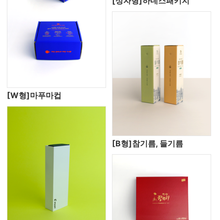
[상자형]하네스패키지
[W형]마푸마컵
[B형]참기름, 들기름