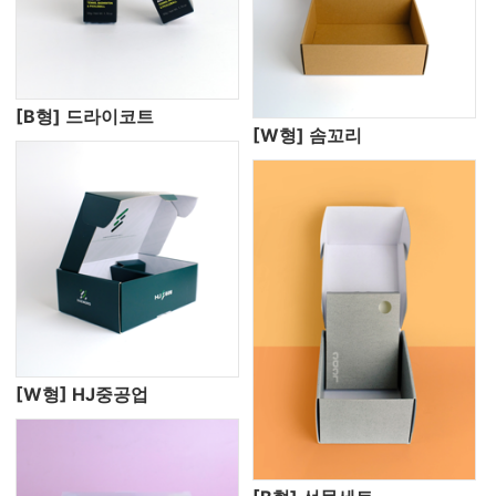
[B형] 드라이코트
[W형] 솜꼬리
[W형] HJ중공업