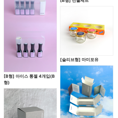
[B형] 선물세트
[슬리브형] 마미포유
[B형] 아이스 통젤 4개입(B
형)