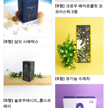
[B형] 크로우 페어초콜릿 코
코아스틱 2종
[B형] 담오 사쉐박스
[B형] 유기농 수제차
[B형] 슬로우애시드_룸스프
레이