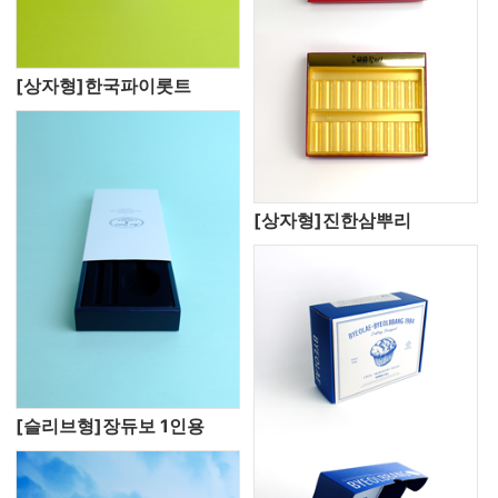
[상자형]한국파이롯트
[상자형]진한삼뿌리
[슬리브형]장듀보 1인용