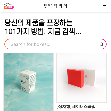
모아패키지
메
당신의 제품을 포장하는
101가지 방법, 지금 검색...
검색
[상자형]세이버스클럽