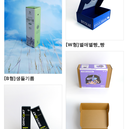
[W형]별애별빵_빵
[B형]생들기름